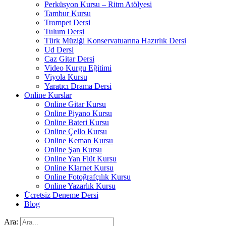
Perküsyon Kursu – Ritm Atölyesi
Tambur Kursu
Trompet Dersi
Tulum Dersi
Türk Müziği Konservatuarına Hazırlık Dersi
Ud Dersi
Caz Gitar Dersi
Video Kurgu Eğitimi
Viyola Kursu
Yaratıcı Drama Dersi
Online Kurslar
Online Gitar Kursu
Online Piyano Kursu
Online Bateri Kursu
Online Çello Kursu
Online Keman Kursu
Online Şan Kursu
Online Yan Flüt Kursu
Online Klarnet Kursu
Online Fotoğrafçılık Kursu
Online Yazarlık Kursu
Ücretsiz Deneme Dersi
Blog
Ara: