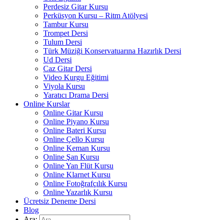
Perdesiz Gitar Kursu
Perküsyon Kursu – Ritm Atölyesi
Tambur Kursu
Trompet Dersi
Tulum Dersi
Türk Müziği Konservatuarına Hazırlık Dersi
Ud Dersi
Caz Gitar Dersi
Video Kurgu Eğitimi
Viyola Kursu
Yaratıcı Drama Dersi
Online Kurslar
Online Gitar Kursu
Online Piyano Kursu
Online Bateri Kursu
Online Çello Kursu
Online Keman Kursu
Online Şan Kursu
Online Yan Flüt Kursu
Online Klarnet Kursu
Online Fotoğrafçılık Kursu
Online Yazarlık Kursu
Ücretsiz Deneme Dersi
Blog
Ara: