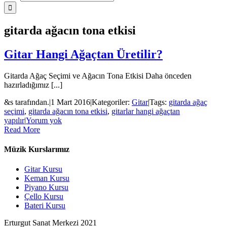
gitarda ağacın tona etkisi
Gitar Hangi Ağaçtan Üretilir?
Gitarda Ağaç Seçimi ve Ağacın Tona Etkisi Daha önceden
hazırladığımız [...]
&s tarafından.
|
1 Mart 2016
|
Kategoriler:
Gitar
|
Tags:
gitarda ağaç
seçimi
,
gitarda ağacın tona etkisi
,
gitarlar hangi ağaçtan
yapılır
|
Yorum yok
Read More
Müzik Kurslarımız
Gitar Kursu
Keman Kursu
Piyano Kursu
Çello Kursu
Bateri Kursu
Erturgut Sanat Merkezi 2021