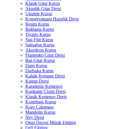
Klasik Gitar Kursu
Akustik Gitar Dersi
Ukulele Kursu
Konservatuara Hazırlık Dersi
Resim Kursu
Bağlama Kursu
Tiyatro Kursu
Yan Flüt Kursu
Saksafon Kursu
Akordeon Kursu
Flamenko Gitar Dersi
Bas Gitar Kursu
Dans Kursu
Darbuka Kursu
Kabak Kemane Dersi
Kanun Dersi
Karadeniz Kemençe
Karikatür Çizim Dersi
Klasik Kemençe Dersi
Kontrbass Kursu
Koro Çalışması
Mandolin Kursu
Ney Dersi
Okul Öncesi Müzik Eğitimi
Orff Eğitimi