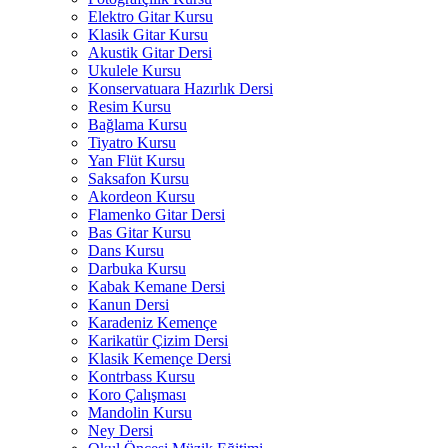
Elektro Gitar Kursu
Klasik Gitar Kursu
Akustik Gitar Dersi
Ukulele Kursu
Konservatuara Hazırlık Dersi
Resim Kursu
Bağlama Kursu
Tiyatro Kursu
Yan Flüt Kursu
Saksafon Kursu
Akordeon Kursu
Flamenko Gitar Dersi
Bas Gitar Kursu
Dans Kursu
Darbuka Kursu
Kabak Kemane Dersi
Kanun Dersi
Karadeniz Kemençe
Karikatür Çizim Dersi
Klasik Kemençe Dersi
Kontrbass Kursu
Koro Çalışması
Mandolin Kursu
Ney Dersi