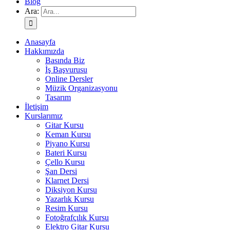
Blog
Ara:
Anasayfa
Hakkımızda
Basında Biz
İş Başvurusu
Online Dersler
Müzik Organizasyonu
Tasarım
İletişim
Kurslarımız
Gitar Kursu
Keman Kursu
Piyano Kursu
Bateri Kursu
Çello Kursu
Şan Dersi
Klarnet Dersi
Diksiyon Kursu
Yazarlık Kursu
Resim Kursu
Fotoğrafçılık Kursu
Elektro Gitar Kursu