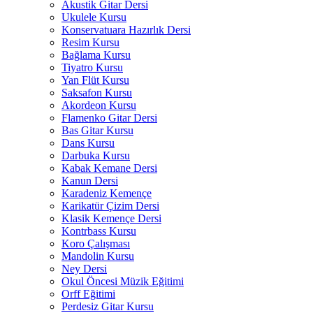
Akustik Gitar Dersi
Ukulele Kursu
Konservatuara Hazırlık Dersi
Resim Kursu
Bağlama Kursu
Tiyatro Kursu
Yan Flüt Kursu
Saksafon Kursu
Akordeon Kursu
Flamenko Gitar Dersi
Bas Gitar Kursu
Dans Kursu
Darbuka Kursu
Kabak Kemane Dersi
Kanun Dersi
Karadeniz Kemençe
Karikatür Çizim Dersi
Klasik Kemençe Dersi
Kontrbass Kursu
Koro Çalışması
Mandolin Kursu
Ney Dersi
Okul Öncesi Müzik Eğitimi
Orff Eğitimi
Perdesiz Gitar Kursu