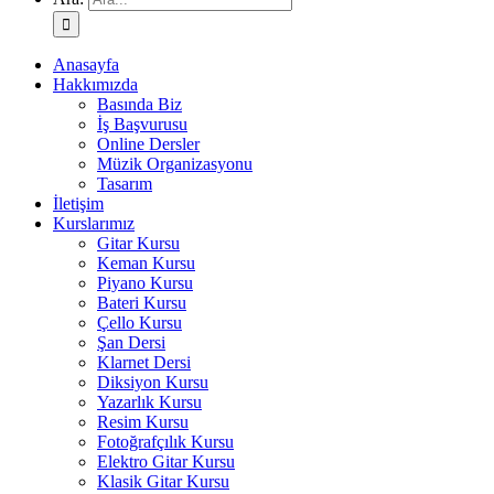
Anasayfa
Hakkımızda
Basında Biz
İş Başvurusu
Online Dersler
Müzik Organizasyonu
Tasarım
İletişim
Kurslarımız
Gitar Kursu
Keman Kursu
Piyano Kursu
Bateri Kursu
Çello Kursu
Şan Dersi
Klarnet Dersi
Diksiyon Kursu
Yazarlık Kursu
Resim Kursu
Fotoğrafçılık Kursu
Elektro Gitar Kursu
Klasik Gitar Kursu