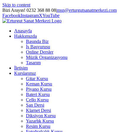
Skip to content
Bizi Arayın! 0232 368 88 08
|
msn@erturgutsanatmerkezi.com
Facebook
Instagram
X
YouTube
Anasayfa
Hakkımızda
Basında Biz
İş Başvurusu
Online Dersler
Müzik Organizasyonu
Tasarım
İletişim
Kurslarımız
Gitar Kursu
Keman Kursu
Piyano Kursu
Bateri Kursu
Çello Kursu
Şan Dersi
Klarnet Dersi
Diksiyon Kursu
Yazarlık Kursu
Resim Kursu
Fotoğrafçılık Kursu