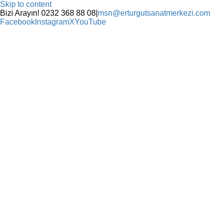
Skip to content
Bizi Arayın! 0232 368 88 08
|
msn@erturgutsanatmerkezi.com
Facebook
Instagram
X
YouTube