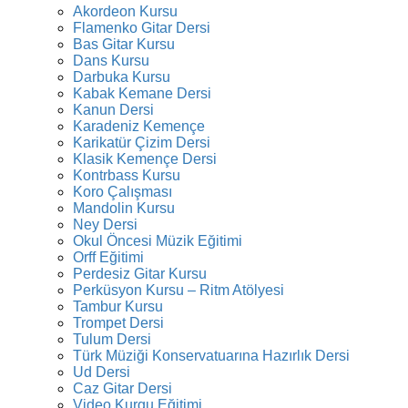
Akordeon Kursu
Flamenko Gitar Dersi
Bas Gitar Kursu
Dans Kursu
Darbuka Kursu
Kabak Kemane Dersi
Kanun Dersi
Karadeniz Kemençe
Karikatür Çizim Dersi
Klasik Kemençe Dersi
Kontrbass Kursu
Koro Çalışması
Mandolin Kursu
Ney Dersi
Okul Öncesi Müzik Eğitimi
Orff Eğitimi
Perdesiz Gitar Kursu
Perküsyon Kursu – Ritm Atölyesi
Tambur Kursu
Trompet Dersi
Tulum Dersi
Türk Müziği Konservatuarına Hazırlık Dersi
Ud Dersi
Caz Gitar Dersi
Video Kurgu Eğitimi