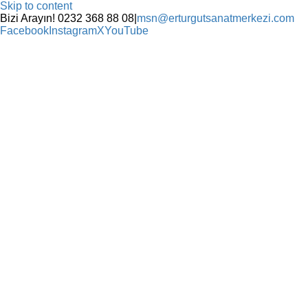
Skip to content
Bizi Arayın! 0232 368 88 08
|
msn@erturgutsanatmerkezi.com
Facebook
Instagram
X
YouTube