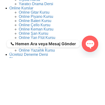
Yaratıcı Drama Dersi
Online Kurslar
Online Gitar Kursu
Online Piyano Kursu
Online Bateri Kursu
Online Çello Kursu
Online Keman Kursu
Online Şan Kursu
Online Yan Flüt Kursu
Online Klarnet Kursu
📞 Hemen Ara veya Mesaj Gönder
Online Fotoğrafçılık Kursu
Online Yazarlık Kursu
Open ch
Ücretsiz Deneme Dersi
Blog
Ara:
Anasayfa
Hakkımızda
Basında Biz
İş Başvurusu
Online Dersler
Müzik Organizasyonu
Tasarım