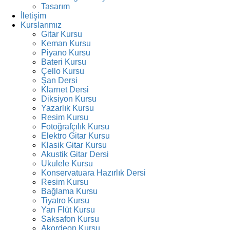
Tasarım
İletişim
Kurslarımız
Gitar Kursu
Keman Kursu
Piyano Kursu
Bateri Kursu
Çello Kursu
Şan Dersi
Klarnet Dersi
Diksiyon Kursu
Yazarlık Kursu
Resim Kursu
Fotoğrafçılık Kursu
Elektro Gitar Kursu
Klasik Gitar Kursu
Akustik Gitar Dersi
Ukulele Kursu
Konservatuara Hazırlık Dersi
Resim Kursu
Bağlama Kursu
Tiyatro Kursu
Yan Flüt Kursu
Saksafon Kursu
Akordeon Kursu