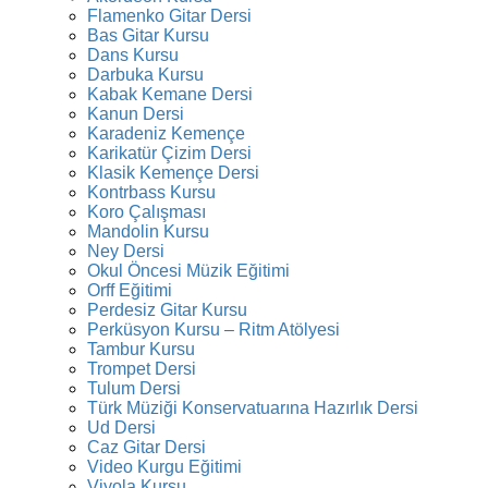
Flamenko Gitar Dersi
Bas Gitar Kursu
Dans Kursu
Darbuka Kursu
Kabak Kemane Dersi
Kanun Dersi
Karadeniz Kemençe
Karikatür Çizim Dersi
Klasik Kemençe Dersi
Kontrbass Kursu
Koro Çalışması
Mandolin Kursu
Ney Dersi
Okul Öncesi Müzik Eğitimi
Orff Eğitimi
Perdesiz Gitar Kursu
Perküsyon Kursu – Ritm Atölyesi
Tambur Kursu
Trompet Dersi
Tulum Dersi
Türk Müziği Konservatuarına Hazırlık Dersi
Ud Dersi
Caz Gitar Dersi
Video Kurgu Eğitimi
Viyola Kursu