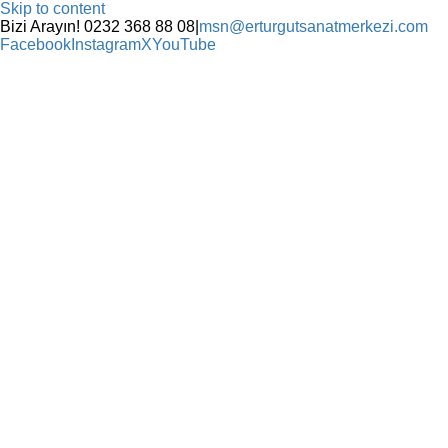
Skip to content
Bizi Arayın! 0232 368 88 08
|
msn@erturgutsanatmerkezi.com
Facebook
Instagram
X
YouTube