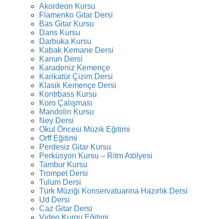
Akordeon Kursu
Flamenko Gitar Dersi
Bas Gitar Kursu
Dans Kursu
Darbuka Kursu
Kabak Kemane Dersi
Kanun Dersi
Karadeniz Kemençe
Karikatür Çizim Dersi
Klasik Kemençe Dersi
Kontrbass Kursu
Koro Çalışması
Mandolin Kursu
Ney Dersi
Okul Öncesi Müzik Eğitimi
Orff Eğitimi
Perdesiz Gitar Kursu
Perküsyon Kursu – Ritm Atölyesi
Tambur Kursu
Trompet Dersi
Tulum Dersi
Türk Müziği Konservatuarına Hazırlık Dersi
Ud Dersi
Caz Gitar Dersi
Video Kurgu Eğitimi