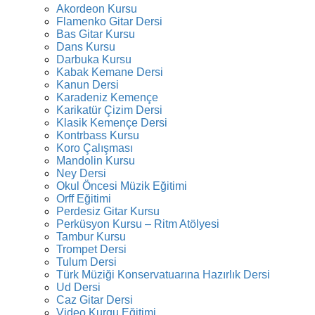
Akordeon Kursu
Flamenko Gitar Dersi
Bas Gitar Kursu
Dans Kursu
Darbuka Kursu
Kabak Kemane Dersi
Kanun Dersi
Karadeniz Kemençe
Karikatür Çizim Dersi
Klasik Kemençe Dersi
Kontrbass Kursu
Koro Çalışması
Mandolin Kursu
Ney Dersi
Okul Öncesi Müzik Eğitimi
Orff Eğitimi
Perdesiz Gitar Kursu
Perküsyon Kursu – Ritm Atölyesi
Tambur Kursu
Trompet Dersi
Tulum Dersi
Türk Müziği Konservatuarına Hazırlık Dersi
Ud Dersi
Caz Gitar Dersi
Video Kurgu Eğitimi