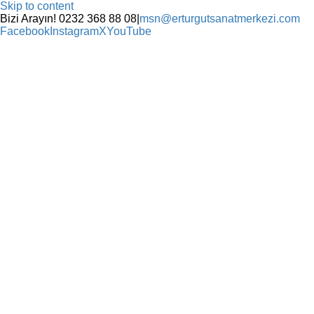
Skip to content
Bizi Arayın! 0232 368 88 08
|
msn@erturgutsanatmerkezi.com
Facebook
Instagram
X
YouTube