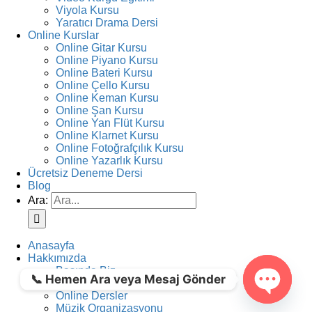
Viyola Kursu
Yaratıcı Drama Dersi
Online Kurslar
Online Gitar Kursu
Online Piyano Kursu
Online Bateri Kursu
Online Çello Kursu
Online Keman Kursu
Online Şan Kursu
Online Yan Flüt Kursu
Online Klarnet Kursu
Online Fotoğrafçılık Kursu
Online Yazarlık Kursu
Ücretsiz Deneme Dersi
Blog
Ara:
Anasayfa
Hakkımızda
Basında Biz
📞 Hemen Ara veya Mesaj Gönder
İş Başvurusu
Online Dersler
Müzik Organizasyonu
Open ch