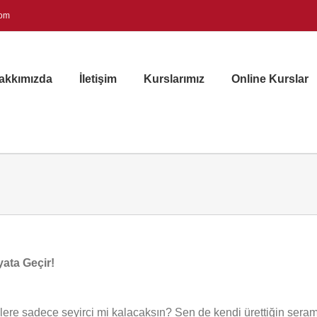
com
akkımızda
İletişim
Kurslarımız
Online Kurslar
yata Geçir!
ere sadece seyirci mi kalacaksın? Sen de kendi ürettiğin serami