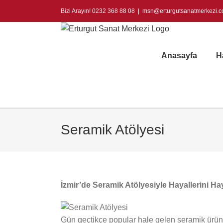
Skip
Bizi Arayın! 0232 368 88 08
|
msn@erturgutsanatmerkezi.
to
content
Anasayfa
H
Seramik Atölyesi
İzmir’de Seramik Atölyesiyle Hayallerini Ha
Gün geçtikçe popular hale gelen seramik ürünl