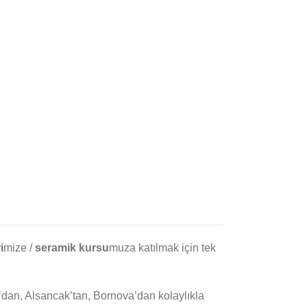
i
mize /
seramik kursu
muza katılmak için tek
’dan, Alsancak’tan, Bornova’dan kolaylıkla