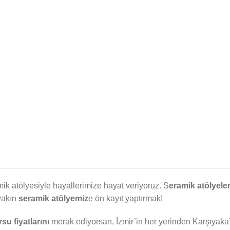
ik atölyesiyle hayallerimize hayat veriyoruz. S
eramik atölyeler
yakın
seramik atölyemiz
e ön kayıt yaptırmak!
su fiyatlarını
merak ediyorsan, İzmir’in her yerinden Karşıyaka