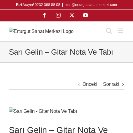
Skip
Bizi Arayın! 0232 368 88 08
|
msn@erturgutsanatmerkezi.com
to
Facebook
Instagram
X
YouTube
content
Sarı Gelin – Gitar Nota Ve Tabı
Önceki
Sonraki
View
Larger
Image
Sarı Gelin – Gitar Nota Ve