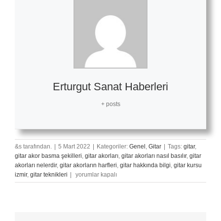
Erturgut Sanat Haberleri
+ posts
&s tarafından.
|
5 Mart 2022
|
Kategoriler:
Genel
,
Gitar
|
Tags:
gitar
,
gitar akor basma şekilleri
,
gitar akorları
,
gitar akorları nasıl basılır
,
gitar
akorları nelerdir
,
gitar akorların harfleri
,
gitar hakkında bilgi
,
gitar kursu
Sarı
izmir
,
gitar teknikleri
|
yorumlar kapalı
Gelin
–
Gitar
Nota
Ve