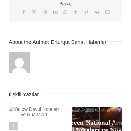
Paylaş
Tabı
için
Facebook
X
Reddit
LinkedIn
WhatsApp
Tumblr
Pinterest
Vk
E-
posta
About the Author:
Erturgut Sanat Haberleri
İlişkili Yazılar
ı
Seven Nation Army
Back in Black Davul