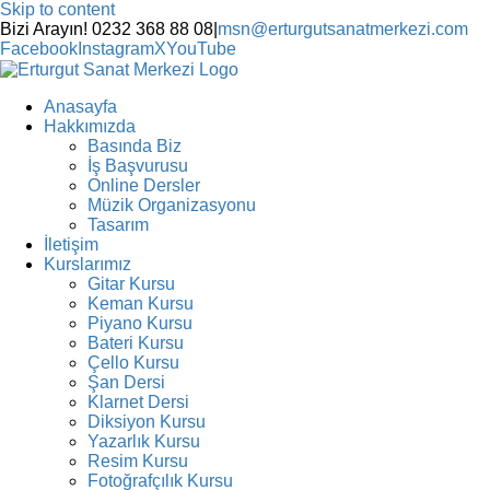
Skip to content
Bizi Arayın! 0232 368 88 08
|
msn@erturgutsanatmerkezi.com
Facebook
Instagram
X
YouTube
Anasayfa
Hakkımızda
Basında Biz
İş Başvurusu
Online Dersler
Müzik Organizasyonu
Tasarım
İletişim
Kurslarımız
Gitar Kursu
Keman Kursu
Piyano Kursu
Bateri Kursu
Çello Kursu
Şan Dersi
Klarnet Dersi
Diksiyon Kursu
Yazarlık Kursu
Resim Kursu
Fotoğrafçılık Kursu