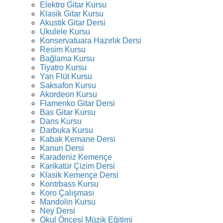
Elektro Gitar Kursu
Klasik Gitar Kursu
Akustik Gitar Dersi
Ukulele Kursu
Konservatuara Hazırlık Dersi
Resim Kursu
Bağlama Kursu
Tiyatro Kursu
Yan Flüt Kursu
Saksafon Kursu
Akordeon Kursu
Flamenko Gitar Dersi
Bas Gitar Kursu
Dans Kursu
Darbuka Kursu
Kabak Kemane Dersi
Kanun Dersi
Karadeniz Kemençe
Karikatür Çizim Dersi
Klasik Kemençe Dersi
Kontrbass Kursu
Koro Çalışması
Mandolin Kursu
Ney Dersi
Okul Öncesi Müzik Eğitimi