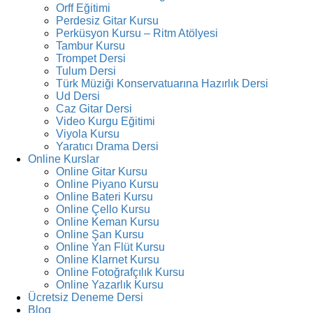
Orff Eğitimi
Perdesiz Gitar Kursu
Perküsyon Kursu – Ritm Atölyesi
Tambur Kursu
Trompet Dersi
Tulum Dersi
Türk Müziği Konservatuarına Hazırlık Dersi
Ud Dersi
Caz Gitar Dersi
Video Kurgu Eğitimi
Viyola Kursu
Yaratıcı Drama Dersi
Online Kurslar
Online Gitar Kursu
Online Piyano Kursu
Online Bateri Kursu
Online Çello Kursu
Online Keman Kursu
Online Şan Kursu
Online Yan Flüt Kursu
Online Klarnet Kursu
Online Fotoğrafçılık Kursu
Online Yazarlık Kursu
Ücretsiz Deneme Dersi
Blog