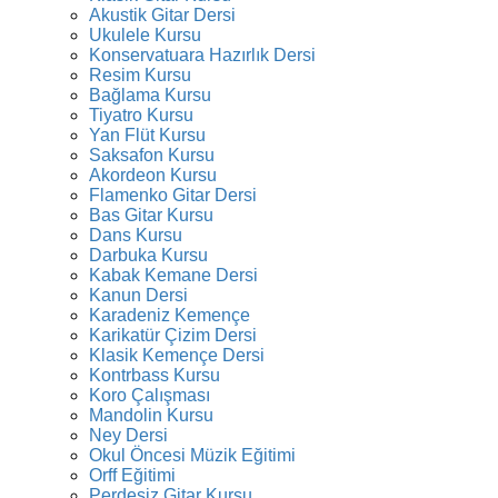
Akustik Gitar Dersi
Ukulele Kursu
Konservatuara Hazırlık Dersi
Resim Kursu
Bağlama Kursu
Tiyatro Kursu
Yan Flüt Kursu
Saksafon Kursu
Akordeon Kursu
Flamenko Gitar Dersi
Bas Gitar Kursu
Dans Kursu
Darbuka Kursu
Kabak Kemane Dersi
Kanun Dersi
Karadeniz Kemençe
Karikatür Çizim Dersi
Klasik Kemençe Dersi
Kontrbass Kursu
Koro Çalışması
Mandolin Kursu
Ney Dersi
Okul Öncesi Müzik Eğitimi
Orff Eğitimi
Perdesiz Gitar Kursu