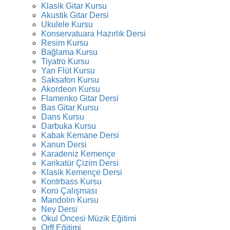
Klasik Gitar Kursu
Akustik Gitar Dersi
Ukulele Kursu
Konservatuara Hazırlık Dersi
Resim Kursu
Bağlama Kursu
Tiyatro Kursu
Yan Flüt Kursu
Saksafon Kursu
Akordeon Kursu
Flamenko Gitar Dersi
Bas Gitar Kursu
Dans Kursu
Darbuka Kursu
Kabak Kemane Dersi
Kanun Dersi
Karadeniz Kemençe
Karikatür Çizim Dersi
Klasik Kemençe Dersi
Kontrbass Kursu
Koro Çalışması
Mandolin Kursu
Ney Dersi
Okul Öncesi Müzik Eğitimi
Orff Eğitimi