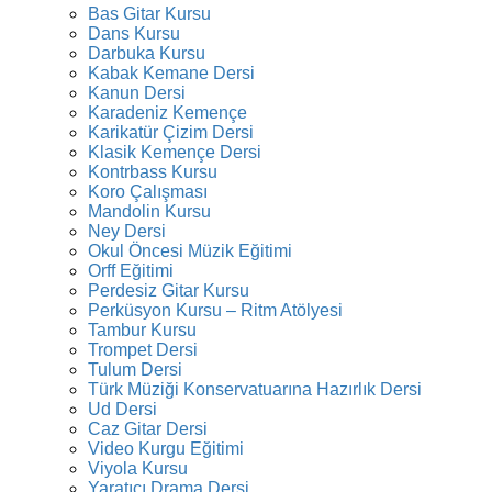
Bas Gitar Kursu
Dans Kursu
Darbuka Kursu
Kabak Kemane Dersi
Kanun Dersi
Karadeniz Kemençe
Karikatür Çizim Dersi
Klasik Kemençe Dersi
Kontrbass Kursu
Koro Çalışması
Mandolin Kursu
Ney Dersi
Okul Öncesi Müzik Eğitimi
Orff Eğitimi
Perdesiz Gitar Kursu
Perküsyon Kursu – Ritm Atölyesi
Tambur Kursu
Trompet Dersi
Tulum Dersi
Türk Müziği Konservatuarına Hazırlık Dersi
Ud Dersi
Caz Gitar Dersi
Video Kurgu Eğitimi
Viyola Kursu
Yaratıcı Drama Dersi