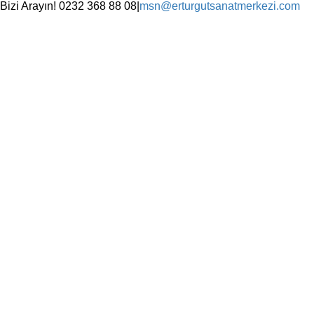
Skip
Bizi Arayın! 0232 368 88 08
|
msn@erturgutsanatmerkezi.com
to
Facebook
Instagram
X
YouTube
content