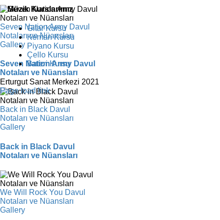
Müzik Kurslarımız
Seven Nation Army Davul
Gitar Kursu
Notaları ve Nüansları
Keman Kursu
Gallery
Piyano Kursu
Çello Kursu
Bateri Kursu
Seven Nation Army Davul
Notaları ve Nüansları
Erturgut Sanat Merkezi 2021
Facebook
Instagram
X
YouTube
Page load link
Back in Black Davul
Notaları ve Nüansları
Gallery
Back in Black Davul
Notaları ve Nüansları
We Will Rock You Davul
Notaları ve Nüansları
Gallery