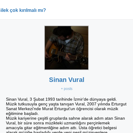
ilek çok kırılmalı mı?
Sinan Vural
+ posts
Sinan Vural, 3 Şubat 1993 tarihinde İzmir'de dünyaya geldi.
Müzik tutkusuyla genç yaşta tanışan Vural, 2007 yılında Erturgut
Sanat Merkezi'nde Murat Erturgut'un öğrencisi olarak müzik
eğitimine başladı.
Müzik kariyerine çeşitli gruplarda sahne alarak adım atan Sinan
Vural, bir süre sonra müzikteki uzmanlığını perçinlemek
amacıyla gitar eğitmenliğine adım attı. Usta öğretici belgesi
alarak müziğe başladığı yerde yeni nesil müzisyenlere