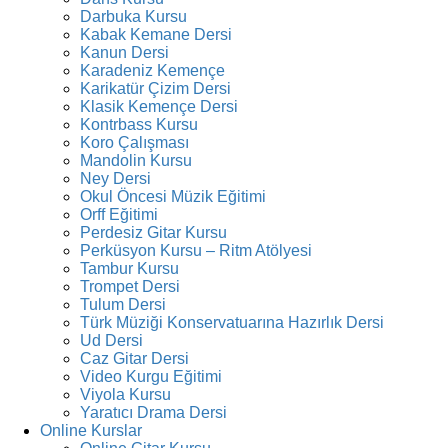
Darbuka Kursu
Kabak Kemane Dersi
Kanun Dersi
Karadeniz Kemençe
Karikatür Çizim Dersi
Klasik Kemençe Dersi
Kontrbass Kursu
Koro Çalışması
Mandolin Kursu
Ney Dersi
Okul Öncesi Müzik Eğitimi
Orff Eğitimi
Perdesiz Gitar Kursu
Perküsyon Kursu – Ritm Atölyesi
Tambur Kursu
Trompet Dersi
Tulum Dersi
Türk Müziği Konservatuarına Hazırlık Dersi
Ud Dersi
Caz Gitar Dersi
Video Kurgu Eğitimi
Viyola Kursu
Yaratıcı Drama Dersi
Online Kurslar