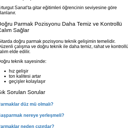
rturgut Sanat’ta gitar eğitimleri öğrencinin seviyesine göre
lanlanır.
Doğru Parmak Pozisyonu Daha Temiz ve Kontrollü
Çalım Sağlar
itarda doğru parmak pozisyonu teknik gelişimin temelidir.
üzenli çalışma ve doğru teknik ile daha temiz, rahat ve kontroll
alım elde edilir.
oğru teknik sayesinde:
hız gelişir
ton kalitesi artar
geçişler kolaylaşır
ık Sorulan Sorular
armaklar düz mü olmalı?
aşparmak nereye yerleşmeli?
armaklar neden cızırdar?