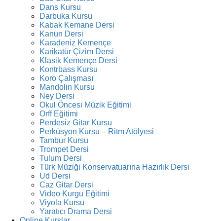
Dans Kursu
Darbuka Kursu
Kabak Kemane Dersi
Kanun Dersi
Karadeniz Kemençe
Karikatür Çizim Dersi
Klasik Kemençe Dersi
Kontrbass Kursu
Koro Çalışması
Mandolin Kursu
Ney Dersi
Okul Öncesi Müzik Eğitimi
Orff Eğitimi
Perdesiz Gitar Kursu
Perküsyon Kursu – Ritm Atölyesi
Tambur Kursu
Trompet Dersi
Tulum Dersi
Türk Müziği Konservatuarına Hazırlık Dersi
Ud Dersi
Caz Gitar Dersi
Video Kurgu Eğitimi
Viyola Kursu
Yaratıcı Drama Dersi
Online Kurslar