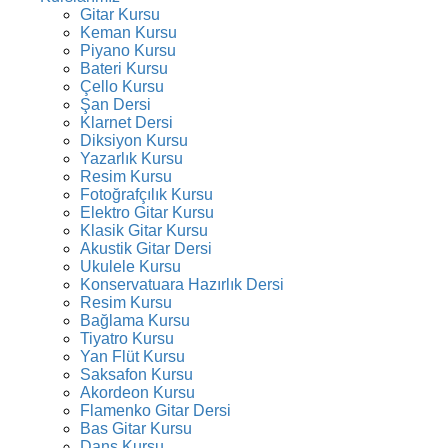
Gitar Kursu
Keman Kursu
Piyano Kursu
Bateri Kursu
Çello Kursu
Şan Dersi
Klarnet Dersi
Diksiyon Kursu
Yazarlık Kursu
Resim Kursu
Fotoğrafçılık Kursu
Elektro Gitar Kursu
Klasik Gitar Kursu
Akustik Gitar Dersi
Ukulele Kursu
Konservatuara Hazırlık Dersi
Resim Kursu
Bağlama Kursu
Tiyatro Kursu
Yan Flüt Kursu
Saksafon Kursu
Akordeon Kursu
Flamenko Gitar Dersi
Bas Gitar Kursu
Dans Kursu