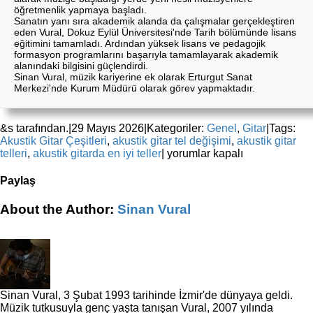
öğretmenlik yapmaya başladı.
Sanatın yanı sıra akademik alanda da çalışmalar gerçekleştiren
eden Vural, Dokuz Eylül Üniversitesi'nde Tarih bölümünde lisans
eğitimini tamamladı. Ardından yüksek lisans ve pedagojik
formasyon programlarını başarıyla tamamlayarak akademik
alanındaki bilgisini güçlendirdi.
Sinan Vural, müzik kariyerine ek olarak Erturgut Sanat
Merkezi'nde Kurum Müdürü olarak görev yapmaktadır.
&s tarafından.
|
29 Mayıs 2026
|
Kategoriler:
Genel
,
Gitar
|
Tags:
Akustik Gitar Çeşitleri
,
akustik gitar tel değişimi
,
akustik gitar
Gitarda
telleri
,
akustik gitarda en iyi teller
|
yorumlar kapalı
Doğru
Parmak
Paylaş
Pozisyonu
Nasıldır?
Facebook
X
Reddit
LinkedIn
WhatsApp
Tumblr
Pinterest
Vk
E-
About the Author:
Sinan Vural
için
posta
Sinan Vural, 3 Şubat 1993 tarihinde İzmir'de dünyaya geldi.
Müzik tutkusuyla genç yaşta tanışan Vural, 2007 yılında