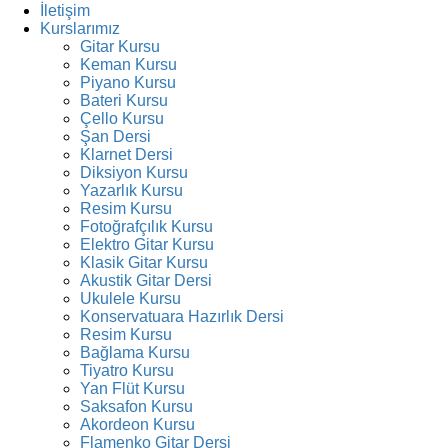
İletişim
Kurslarımız
Gitar Kursu
Keman Kursu
Piyano Kursu
Bateri Kursu
Çello Kursu
Şan Dersi
Klarnet Dersi
Diksiyon Kursu
Yazarlık Kursu
Resim Kursu
Fotoğrafçılık Kursu
Elektro Gitar Kursu
Klasik Gitar Kursu
Akustik Gitar Dersi
Ukulele Kursu
Konservatuara Hazırlık Dersi
Resim Kursu
Bağlama Kursu
Tiyatro Kursu
Yan Flüt Kursu
Saksafon Kursu
Akordeon Kursu
Flamenko Gitar Dersi