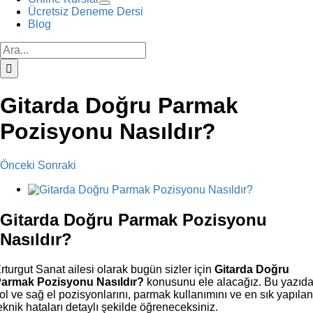
Ücretsiz Deneme Dersi
Blog
Ara:
Gitarda Doğru Parmak
Pozisyonu Nasıldır?
Önceki
Sonraki
View
Larger
Image
Gitarda Doğru Parmak Pozisyonu
Nasıldır?
rturgut Sanat ailesi olarak bugün sizler için
Gitarda Doğru
armak Pozisyonu Nasıldır?
konusunu ele alacağız. Bu yazıd
ol ve sağ el pozisyonlarını, parmak kullanımını ve en sık yapıla
eknik hataları detaylı şekilde öğreneceksiniz.