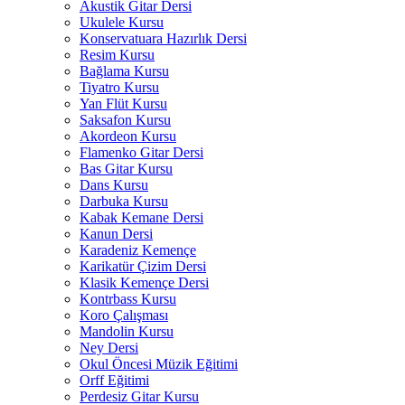
Akustik Gitar Dersi
Ukulele Kursu
Konservatuara Hazırlık Dersi
Resim Kursu
Bağlama Kursu
Tiyatro Kursu
Yan Flüt Kursu
Saksafon Kursu
Akordeon Kursu
Flamenko Gitar Dersi
Bas Gitar Kursu
Dans Kursu
Darbuka Kursu
Kabak Kemane Dersi
Kanun Dersi
Karadeniz Kemençe
Karikatür Çizim Dersi
Klasik Kemençe Dersi
Kontrbass Kursu
Koro Çalışması
Mandolin Kursu
Ney Dersi
Okul Öncesi Müzik Eğitimi
Orff Eğitimi
Perdesiz Gitar Kursu