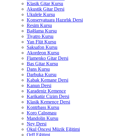
Klasik Gitar Kursu
Akustik Gitar Dersi
Ukulele Kursu
Konservatuara Hazırlık Dersi
Resim Kursu
Bağlama Kursu
Tiyatro Kursu
Yan Flüt Kursu
Saksafon Kursu
Akordeon Kursu
Flamenko Gitar Dersi
Bas Gitar Kursu
Dans Kursu
Darbuka Kursu
Kabak Kemane Dersi
Kanun Dersi
Karadeniz Kemençe
Karikatür Çizim Dersi
Klasik Kemençe Dersi
Kontrbass Kursu
Koro Çalışması
Mandolin Kursu
Ney Dersi
Okul Öncesi Müzik Eğitimi
Orff Eğitimi