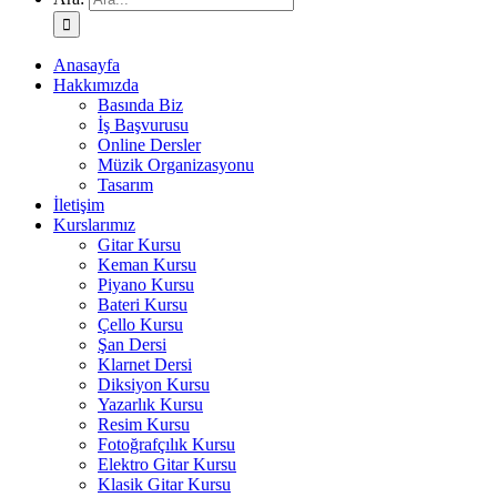
Anasayfa
Hakkımızda
Basında Biz
İş Başvurusu
Online Dersler
Müzik Organizasyonu
Tasarım
İletişim
Kurslarımız
Gitar Kursu
Keman Kursu
Piyano Kursu
Bateri Kursu
Çello Kursu
Şan Dersi
Klarnet Dersi
Diksiyon Kursu
Yazarlık Kursu
Resim Kursu
Fotoğrafçılık Kursu
Elektro Gitar Kursu
Klasik Gitar Kursu