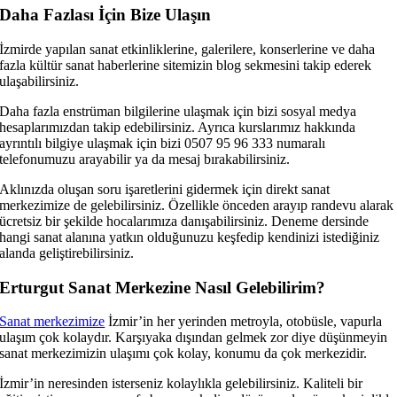
Daha Fazlası İçin Bize Ulaşın
İzmirde yapılan sanat etkinliklerine, galerilere, konserlerine ve daha
fazla kültür sanat haberlerine sitemizin blog sekmesini takip ederek
ulaşabilirsiniz.
Daha fazla enstrüman bilgilerine ulaşmak için bizi sosyal medya
hesaplarımızdan takip edebilirsiniz. Ayrıca kurslarımız hakkında
ayrıntılı bilgiye ulaşmak için bizi 0507 95 96 333 numaralı
telefonumuzu arayabilir ya da mesaj bırakabilirsiniz.
Aklınızda oluşan soru işaretlerini gidermek için direkt sanat
merkezimize de gelebilirsiniz. Özellikle önceden arayıp randevu alarak
ücretsiz bir şekilde hocalarımıza danışabilirsiniz. Deneme dersinde
hangi sanat alanına yatkın olduğunuzu keşfedip kendinizi istediğiniz
alanda geliştirebilirsiniz.
Erturgut Sanat Merkezine Nasıl Gelebilirim?
Sanat merkezimize
İzmir’in her yerinden metroyla, otobüsle, vapurla
ulaşım çok kolaydır. Karşıyaka dışından gelmek zor diye düşünmeyin
sanat merkezimizin ulaşımı çok kolay, konumu da çok merkezidir.
İzmir’in neresinden isterseniz kolaylıkla gelebilirsiniz. Kaliteli bir