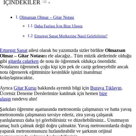
İÇİNDEKİLER
Olmazsan Olmaz – Gitar Notası
Daha Fazlası İçin Bize Ulaşın
Erturgut Sanat Merkezine Nasıl Gelebilirim?
Erturgut Sanat
ailesi olarak bu yazımızda sizler birlikte
Olmazsan
Olmaz – Gitar Notası
nı ele alacağız.. Tüm müzik aletlerinde olduğu
gibi
gitarda çalarken
de nota ile öğrenmek oldukça önemlidir.
Notalarını öğrenmek çoğu kişi için pek de cazip gelmeyebilir ancak
nota öğrenerek eğitiminize kesinlikle işinizi inanılmaz
kolaylaştıracaktır..
Ayrıca
Gitar Kursu
hakkında ayrıntılı bilgi için
Buraya Tıklayın
.
Ücretsiz Deneme Derslerimize katılmak için hemen
bize
ulaşıp
randevu alın!
Şarkıları öğrenme aşamasında metronomla çalışmanızı ve hatta yavaş
metronomda çalışmanızı tavsiye ederiz, zira yavaş çalışarak
yanlışlarınızı daha iyi görebilirsiniz ve düzeltebilirsiniz.. Unutmayın
amaç hızlı çalmak değil doğru çalmaktır. Yavaş metronomlarda doğru
yaparak metronomunuzu hızlandırabilir ve şarkının orijinal