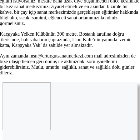
eğitim istiyorsanız, mesafe bana uzak diye düşünmeden önce kesinlikle
bir kez sanat merkezimizi ziyaret etmeli ve en azından bizimle bir
kahve, bir çay içip sanat merkezimizde gerçekleşen eğitimler hakkında
bilgi alıp, sıcak, samimi, eğlenceli sanat ortamımızı kendiniz
görmelisiniz.
Karşıyaka Yelken Klübünün 300 metre, Bostanlı tarafına doğru
ilerisinde, halı sahaların çaprazında, Lion Kafe’nin yanında zemin
katta, Karşıyaka Yalı’ da sahilde yer almaktadır.
Aynı zamanda msn@erturgutsanatmerkezi.com mail adresimizden de
bize ulaşıp hemen geri dönüş ile aklınızdaki soru işaretlerini
giderebilirsiniz. Mutlu, umutlu, sağlıklı, sanat ve sağlıkla dolu günler
dileriz..