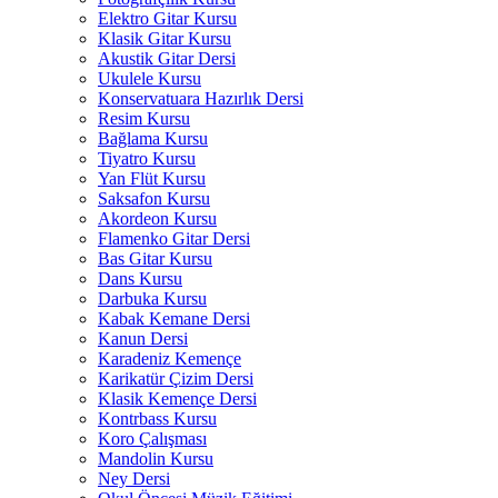
Elektro Gitar Kursu
Klasik Gitar Kursu
Akustik Gitar Dersi
Ukulele Kursu
Konservatuara Hazırlık Dersi
Resim Kursu
Bağlama Kursu
Tiyatro Kursu
Yan Flüt Kursu
Saksafon Kursu
Akordeon Kursu
Flamenko Gitar Dersi
Bas Gitar Kursu
Dans Kursu
Darbuka Kursu
Kabak Kemane Dersi
Kanun Dersi
Karadeniz Kemençe
Karikatür Çizim Dersi
Klasik Kemençe Dersi
Kontrbass Kursu
Koro Çalışması
Mandolin Kursu
Ney Dersi