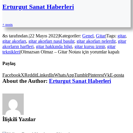
Erturgut Sanat Haberleri
+ posts
&s tarafından.
|
22 Mayıs 2022
|
Kategoriler:
Genel
,
Gitar
|
Tags:
gitar
,
gitar akorları
,
gitar akorları nasıl basılır
,
gitar akorları nelerdir
,
gitar
akorların harfleri
,
gitar hakkında bilgi
,
gitar kursu izmir
,
gitar
teknikleri
|
Olmazsan Olmaz – Gitar Notası için
yorumlar kapalı
Paylaş
Facebook
X
Reddit
LinkedIn
WhatsApp
Tumblr
Pinterest
Vk
E-posta
About the Author:
Erturgut Sanat Haberleri
İlişkili Yazılar