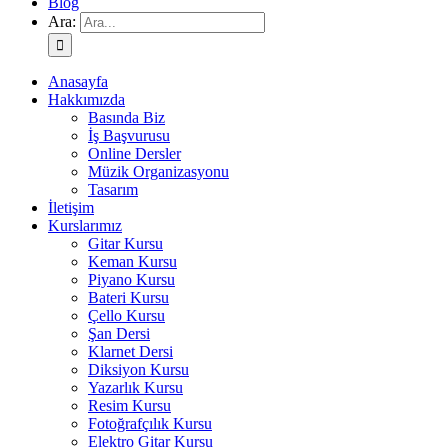
Blog
Ara:
Anasayfa
Hakkımızda
Basında Biz
İş Başvurusu
Online Dersler
Müzik Organizasyonu
Tasarım
İletişim
Kurslarımız
Gitar Kursu
Keman Kursu
Piyano Kursu
Bateri Kursu
Çello Kursu
Şan Dersi
Klarnet Dersi
Diksiyon Kursu
Yazarlık Kursu
Resim Kursu
Fotoğrafçılık Kursu
Elektro Gitar Kursu