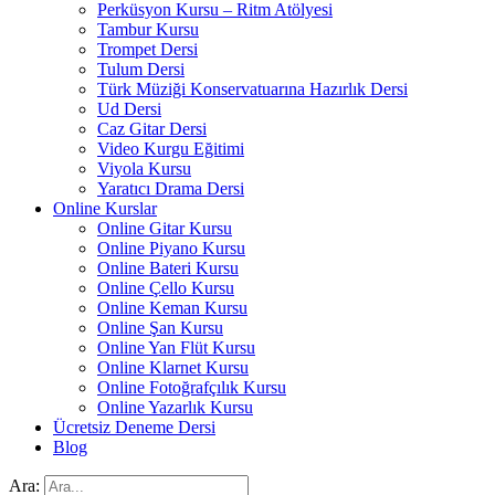
Perküsyon Kursu – Ritm Atölyesi
Tambur Kursu
Trompet Dersi
Tulum Dersi
Türk Müziği Konservatuarına Hazırlık Dersi
Ud Dersi
Caz Gitar Dersi
Video Kurgu Eğitimi
Viyola Kursu
Yaratıcı Drama Dersi
Online Kurslar
Online Gitar Kursu
Online Piyano Kursu
Online Bateri Kursu
Online Çello Kursu
Online Keman Kursu
Online Şan Kursu
Online Yan Flüt Kursu
Online Klarnet Kursu
Online Fotoğrafçılık Kursu
Online Yazarlık Kursu
Ücretsiz Deneme Dersi
Blog
Ara: