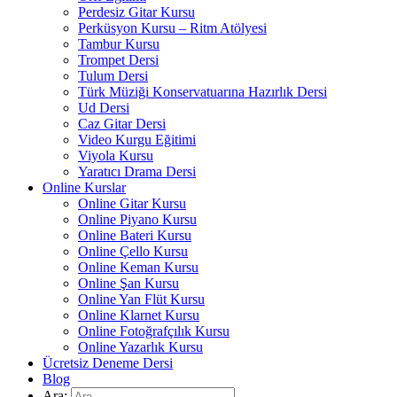
Perdesiz Gitar Kursu
Perküsyon Kursu – Ritm Atölyesi
Tambur Kursu
Trompet Dersi
Tulum Dersi
Türk Müziği Konservatuarına Hazırlık Dersi
Ud Dersi
Caz Gitar Dersi
Video Kurgu Eğitimi
Viyola Kursu
Yaratıcı Drama Dersi
Online Kurslar
Online Gitar Kursu
Online Piyano Kursu
Online Bateri Kursu
Online Çello Kursu
Online Keman Kursu
Online Şan Kursu
Online Yan Flüt Kursu
Online Klarnet Kursu
Online Fotoğrafçılık Kursu
Online Yazarlık Kursu
Ücretsiz Deneme Dersi
Blog
Ara: