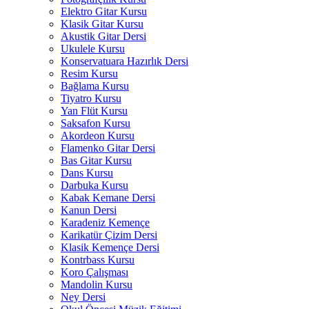
Elektro Gitar Kursu
Klasik Gitar Kursu
Akustik Gitar Dersi
Ukulele Kursu
Konservatuara Hazırlık Dersi
Resim Kursu
Bağlama Kursu
Tiyatro Kursu
Yan Flüt Kursu
Saksafon Kursu
Akordeon Kursu
Flamenko Gitar Dersi
Bas Gitar Kursu
Dans Kursu
Darbuka Kursu
Kabak Kemane Dersi
Kanun Dersi
Karadeniz Kemençe
Karikatür Çizim Dersi
Klasik Kemençe Dersi
Kontrbass Kursu
Koro Çalışması
Mandolin Kursu
Ney Dersi