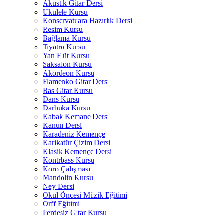
Akustik Gitar Dersi
Ukulele Kursu
Konservatuara Hazırlık Dersi
Resim Kursu
Bağlama Kursu
Tiyatro Kursu
Yan Flüt Kursu
Saksafon Kursu
Akordeon Kursu
Flamenko Gitar Dersi
Bas Gitar Kursu
Dans Kursu
Darbuka Kursu
Kabak Kemane Dersi
Kanun Dersi
Karadeniz Kemençe
Karikatür Çizim Dersi
Klasik Kemençe Dersi
Kontrbass Kursu
Koro Çalışması
Mandolin Kursu
Ney Dersi
Okul Öncesi Müzik Eğitimi
Orff Eğitimi
Perdesiz Gitar Kursu