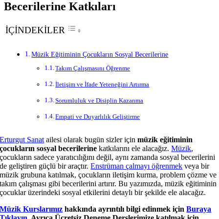
Becerilerine Katkıları
İÇİNDEKİLER
Müzik Eğitiminin Çocukların Sosyal Becerilerine
Takım Çalışmasını Öğrenme
İletişim ve İfade Yeteneğini Artırma
Sorumluluk ve Disiplin Kazanma
Empati ve Duyarlılık Geliştirme
Erturgut Sanat
ailesi olarak bugün sizler için
müzik eğitiminin
çocukların sosyal becerilerine
katkılarını ele alacağız.
Müzik
,
çocukların sadece yaratıcılığını değil, aynı zamanda sosyal becerilerini
de geliştiren güçlü bir araçtır.
Enstrüman çalmayı öğrenmek
veya bir
müzik grubuna katılmak, çocukların iletişim kurma, problem çözme ve
takım çalışması gibi becerilerini artırır. Bu yazımızda, müzik eğitiminin
çocuklar üzerindeki sosyal etkilerini detaylı bir şekilde ele alacağız.
Müzik Kurslarımız
hakkında ayrıntılı bilgi edinmek için
Buraya
Tıklayın
. Ayrıca Ücretsiz Deneme Derslerimize katılmak için