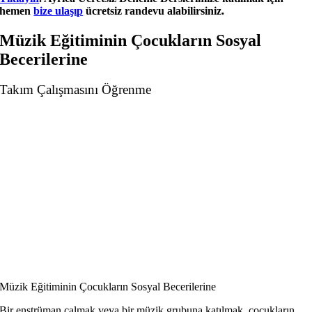
hemen
bize ulaşıp
ücretsiz randevu alabilirsiniz.
Müzik Eğitiminin Çocukların Sosyal
Becerilerine
Takım Çalışmasını Öğrenme
Müzik Eğitiminin Çocukların Sosyal Becerilerine
Bir enstrüman çalmak veya bir müzik grubuna katılmak, çocukların