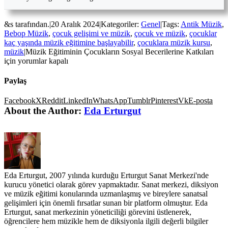
&s tarafından.
|
20 Aralık 2024
|
Kategoriler:
Genel
|
Tags:
Antik Müzik
,
Bebop Müzik
,
çocuk gelişimi ve müzik
,
çocuk ve müzik
,
çocuklar
kaç yaşında müzik eğitimine başlayabilir
,
çocuklara müzik kursu
,
müzik
|
Müzik Eğitiminin Çocukların Sosyal Becerilerine Katkıları
için
yorumlar kapalı
Paylaş
Facebook
X
Reddit
LinkedIn
WhatsApp
Tumblr
Pinterest
Vk
E-posta
About the Author:
Eda Erturgut
Eda Erturgut, 2007 yılında kurduğu Erturgut Sanat Merkezi'nde
kurucu yönetici olarak görev yapmaktadır. Sanat merkezi, diksiyon
ve müzik eğitimi konularında uzmanlaşmış ve bireylere sanatsal
gelişimleri için önemli fırsatlar sunan bir platform olmuştur. Eda
Erturgut, sanat merkezinin yöneticiliği görevini üstlenerek,
öğrencilere hem müzikle hem de diksiyonla ilgili değerli bilgiler