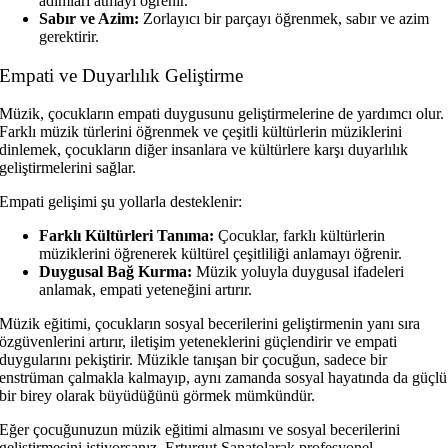
adımları atmayı öğrenir.
Sabır ve Azim:
Zorlayıcı bir parçayı öğrenmek, sabır ve azim
gerektirir.
Empati ve Duyarlılık Geliştirme
Müzik, çocukların empati duygusunu geliştirmelerine de yardımcı olur.
Farklı müzik türlerini öğrenmek ve çeşitli kültürlerin müziklerini
dinlemek, çocukların diğer insanlara ve kültürlere karşı duyarlılık
geliştirmelerini sağlar.
Empati gelişimi şu yollarla desteklenir:
Farklı Kültürleri Tanıma:
Çocuklar, farklı kültürlerin
müziklerini öğrenerek kültürel çeşitliliği anlamayı öğrenir.
Duygusal Bağ Kurma:
Müzik yoluyla duygusal ifadeleri
anlamak, empati yeteneğini artırır.
Müzik eğitimi, çocukların sosyal becerilerini geliştirmenin yanı sıra
özgüvenlerini artırır, iletişim yeteneklerini güçlendirir ve empati
duygularını pekiştirir. Müzikle tanışan bir çocuğun, sadece bir
enstrüman çalmakla kalmayıp, aynı zamanda sosyal hayatında da güçlü
bir birey olarak büyüdüğünü görmek mümkündür.
Eğer çocuğunuzun müzik eğitimi almasını ve sosyal becerilerini
geliştirmesini istiyorsanız, Erturgut Sanatolarak profesyonel