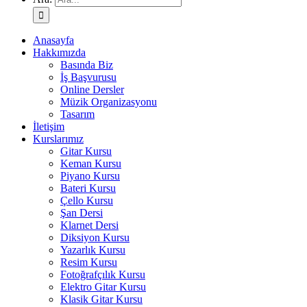
Anasayfa
Hakkımızda
Basında Biz
İş Başvurusu
Online Dersler
Müzik Organizasyonu
Tasarım
İletişim
Kurslarımız
Gitar Kursu
Keman Kursu
Piyano Kursu
Bateri Kursu
Çello Kursu
Şan Dersi
Klarnet Dersi
Diksiyon Kursu
Yazarlık Kursu
Resim Kursu
Fotoğrafçılık Kursu
Elektro Gitar Kursu
Klasik Gitar Kursu