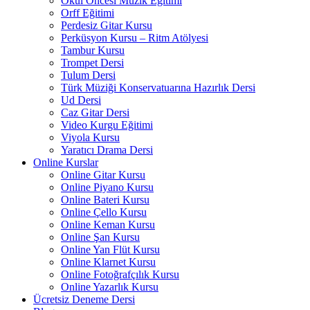
Okul Öncesi Müzik Eğitimi
Orff Eğitimi
Perdesiz Gitar Kursu
Perküsyon Kursu – Ritm Atölyesi
Tambur Kursu
Trompet Dersi
Tulum Dersi
Türk Müziği Konservatuarına Hazırlık Dersi
Ud Dersi
Caz Gitar Dersi
Video Kurgu Eğitimi
Viyola Kursu
Yaratıcı Drama Dersi
Online Kurslar
Online Gitar Kursu
Online Piyano Kursu
Online Bateri Kursu
Online Çello Kursu
Online Keman Kursu
Online Şan Kursu
Online Yan Flüt Kursu
Online Klarnet Kursu
Online Fotoğrafçılık Kursu
Online Yazarlık Kursu
Ücretsiz Deneme Dersi