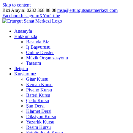
Skip to content
Bizi Arayın! 0232 368 88 08
|
msn@erturgutsanatmerkezi.com
Facebook
Instagram
X
YouTube
Anasayfa
Hakkımızda
Basında Biz
İş Başvurusu
Online Dersler
Müzik Organizasyonu
Tasarım
İletişim
Kurslarımız
Gitar Kursu
Keman Kursu
Piyano Kursu
Bateri Kursu
Çello Kursu
Şan Dersi
Klarnet Dersi
Diksiyon Kursu
Yazarlık Kursu
Resim Kursu
Fotoğrafçılık Kursu