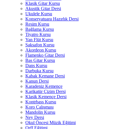
Klasik Gitar Kursu
Akustik Gitar Dersi
Ukulele Kursu
Konservatuara Hazırlık Dersi
Resim Kursu
Bağlama Kursu
Tiyatro Kursu
Yan Flüt Kursu
Saksafon Kursu
Akordeon Kursu
Flamenko Gitar Dersi
Bas Gitar Kursu
Dans Kursu
Darbuka Kursu
Kabak Kemane Dersi
Kanun Dersi
Karadeniz Kemençe
Karikatür Çizim Dersi
Klasik Kemençe Dersi
Kontrbass Kursu
Koro Çalışması
Mandolin Kursu
Ney Dersi
Okul Öncesi Müzik Eğitimi
Orff Eğitimi