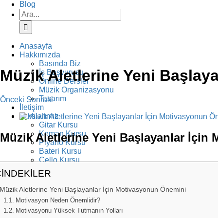
Blog
Ara:
Anasayfa
Hakkımızda
Basında Biz
Müzik Aletlerine Yeni Başlay
İş Başvurusu
Online Dersler
Müzik Organizasyonu
Tasarım
Önceki
Sonraki
İletişim
View
Kurslarımız
Larger
Gitar Kursu
Image
Keman Kursu
Müzik Aletlerine Yeni Başlayanlar İçi
Piyano Kursu
Bateri Kursu
Çello Kursu
Şan Dersi
ÇİNDEKİLER
Klarnet Dersi
Diksiyon Kursu
Müzik Aletlerine Yeni Başlayanlar İçin Motivasyonun Önemini
Yazarlık Kursu
Motivasyon Neden Önemlidir?
Resim Kursu
Motivasyonu Yüksek Tutmanın Yolları
Fotoğrafçılık Kursu