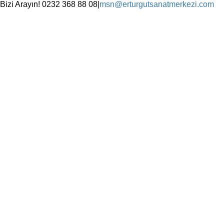
Skip
Bizi Arayın! 0232 368 88 08
|
msn@erturgutsanatmerkezi.com
to
Facebook
Instagram
X
YouTube
content