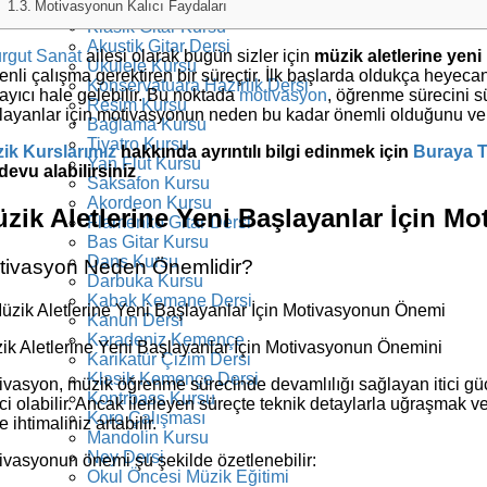
Elektro Gitar Kursu
Motivasyonun Kalıcı Faydaları
Klasik Gitar Kursu
Akustik Gitar Dersi
urgut Sanat
ailesi olarak bugün sizler için
müzik aletlerine yen
Ukulele Kursu
enli çalışma gerektiren bir süreçtir. İlk başlarda oldukça heyec
Konservatuara Hazırlık Dersi
layıcı hale gelebilir. Bu noktada
motivasyon
, öğrenme sürecini s
Resim Kursu
layanlar için motivasyonun neden bu kadar önemli olduğunu ve m
Bağlama Kursu
Tiyatro Kursu
ik Kurslarımız
hakkında ayrıntılı bilgi edinmek için
Buraya T
Yan Flüt Kursu
devu alabilirsiniz
Saksafon Kursu
Akordeon Kursu
zik Aletlerine Yeni Başlayanlar İçin 
Flamenko Gitar Dersi
Bas Gitar Kursu
Dans Kursu
tivasyon Neden Önemlidir?
Darbuka Kursu
Kabak Kemane Dersi
Kanun Dersi
Karadeniz Kemençe
ik Aletlerine Yeni Başlayanlar İçin Motivasyonun Önemini
Karikatür Çizim Dersi
Klasik Kemençe Dersi
ivasyon, müzik öğrenme sürecinde devamlılığı sağlayan itici güç
Kontrbass Kursu
ici olabilir. Ancak ilerleyen süreçte teknik detaylarla uğraşma
Koro Çalışması
 ihtimaliniz artabilir.
Mandolin Kursu
Ney Dersi
ivasyonun önemi şu şekilde özetlenebilir:
Okul Öncesi Müzik Eğitimi