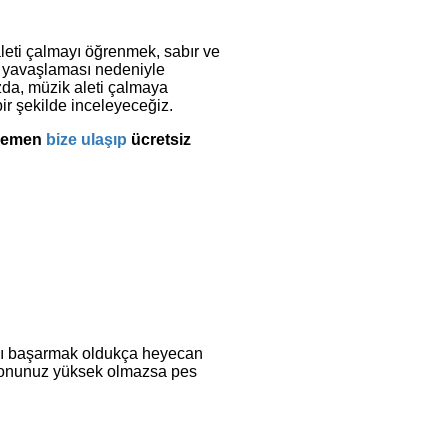
leti çalmayı öğrenmek, sabır ve
in yavaşlaması nedeniyle
ızda, müzik aleti çalmaya
ir şekilde inceleyeceğiz.
 hemen
bize ulaşıp
ücretsiz
mayı başarmak oldukça heyecan
asyonunuz yüksek olmazsa pes