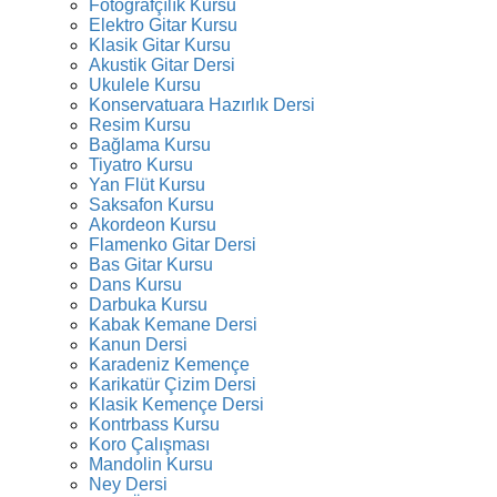
Fotoğrafçılık Kursu
Elektro Gitar Kursu
Klasik Gitar Kursu
Akustik Gitar Dersi
Ukulele Kursu
Konservatuara Hazırlık Dersi
Resim Kursu
Bağlama Kursu
Tiyatro Kursu
Yan Flüt Kursu
Saksafon Kursu
Akordeon Kursu
Flamenko Gitar Dersi
Bas Gitar Kursu
Dans Kursu
Darbuka Kursu
Kabak Kemane Dersi
Kanun Dersi
Karadeniz Kemençe
Karikatür Çizim Dersi
Klasik Kemençe Dersi
Kontrbass Kursu
Koro Çalışması
Mandolin Kursu
Ney Dersi