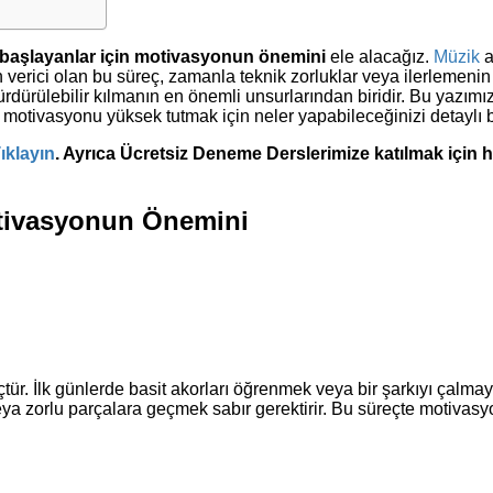
i başlayanlar için motivasyonun
önemini
ele alacağız.
Müzik
a
an verici olan bu süreç, zamanla teknik zorluklar veya ilerlemen
ürdürülebilir kılmanın en önemli unsurlarından biridir. Bu yazım
otivasyonu yüksek tutmak için neler yapabileceğinizi detaylı b
ıklayın
. Ayrıca Ücretsiz Deneme Derslerimize katılmak için
Motivasyonun Önemini
tür. İlk günlerde basit akorları öğrenmek veya bir şarkıyı çal
k veya zorlu parçalara geçmek sabır gerektirir. Bu süreçte motiv