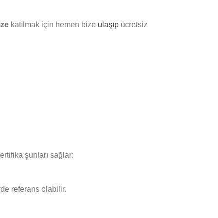
ize
katılmak için hemen bize
ulaşıp
ücretsiz
rtifika şunları sağlar:
e referans olabilir.