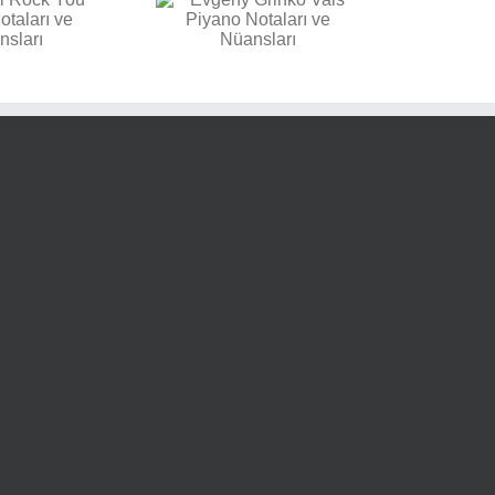
vgeny Grinko Vals
Piyano Notaları ve
Nüansları