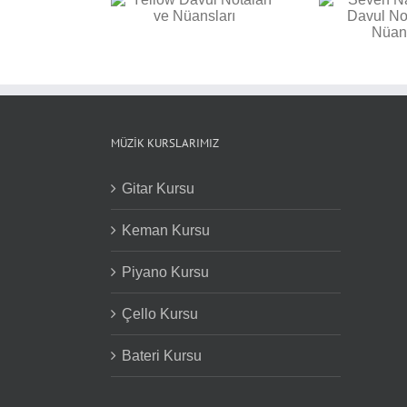
Seven Nation Army
 Davul Notaları ve
Bac
Davul Notaları ve
Nüansları
Not
Nüansları
MÜZIK KURSLARIMIZ
Gitar Kursu
Keman Kursu
Piyano Kursu
Çello Kursu
Bateri Kursu