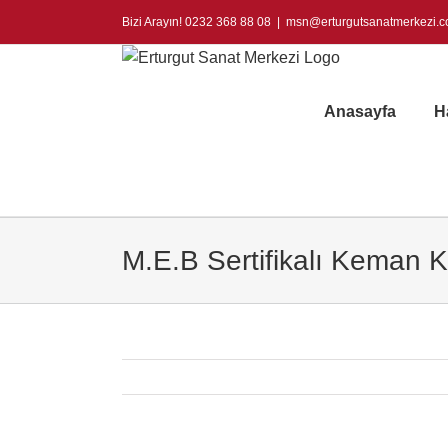
Skip
Bizi Arayın! 0232 368 88 08
|
msn@erturgutsanatmerkezi.
to
content
Anasayfa
H
M.E.B Sertifikalı Keman 