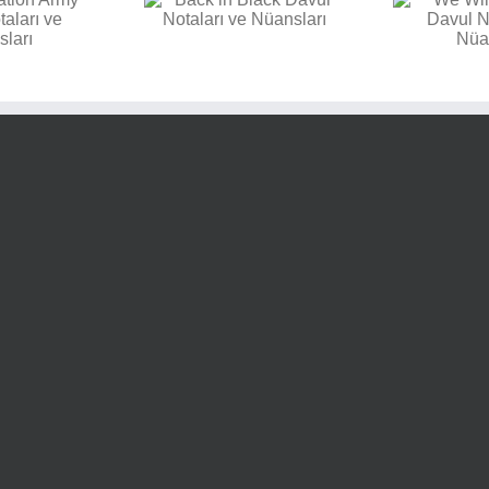
E
k in Black Davul
We Will Rock You Davul
aları ve Nüansları
Notaları ve Nüansları