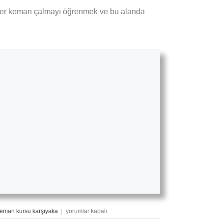
 Eğer keman çalmayı öğrenmek ve bu alanda
M.E.B
eman kursu karşıyaka
|
yorumlar kapalı
Sertifikalı