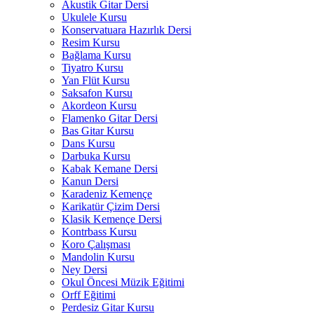
Akustik Gitar Dersi
Ukulele Kursu
Konservatuara Hazırlık Dersi
Resim Kursu
Bağlama Kursu
Tiyatro Kursu
Yan Flüt Kursu
Saksafon Kursu
Akordeon Kursu
Flamenko Gitar Dersi
Bas Gitar Kursu
Dans Kursu
Darbuka Kursu
Kabak Kemane Dersi
Kanun Dersi
Karadeniz Kemençe
Karikatür Çizim Dersi
Klasik Kemençe Dersi
Kontrbass Kursu
Koro Çalışması
Mandolin Kursu
Ney Dersi
Okul Öncesi Müzik Eğitimi
Orff Eğitimi
Perdesiz Gitar Kursu