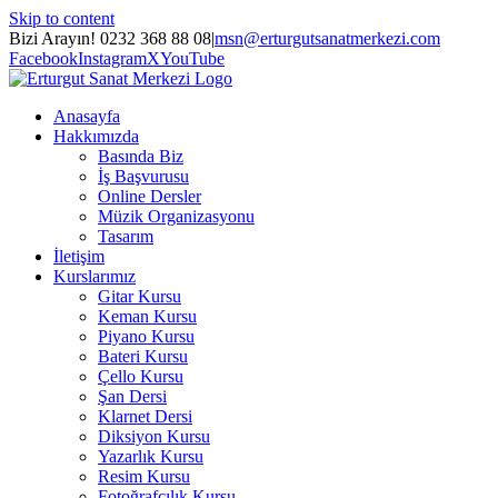
Skip to content
Bizi Arayın! 0232 368 88 08
|
msn@erturgutsanatmerkezi.com
Facebook
Instagram
X
YouTube
Anasayfa
Hakkımızda
Basında Biz
İş Başvurusu
Online Dersler
Müzik Organizasyonu
Tasarım
İletişim
Kurslarımız
Gitar Kursu
Keman Kursu
Piyano Kursu
Bateri Kursu
Çello Kursu
Şan Dersi
Klarnet Dersi
Diksiyon Kursu
Yazarlık Kursu
Resim Kursu
Fotoğrafçılık Kursu