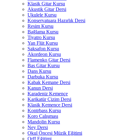
Klasik Gitar Kursu
Akustik Gitar Dersi
Ukulele Kursu
Konservatuara Hazırlık Dersi
Resim Kursu
Bağlama Kursu
Tiyatro Kursu
Yan Flüt Kursu
Saksafon Kursu
Akordeon Kursu
Flamenko Gitar Dersi
Bas Gitar Kursu
Dans Kursu
Darbuka Kursu
Kabak Kemane Dersi
Kanun Dersi
Karadeniz Kemençe
Karikatür Çizim Dersi
Klasik Kemençe Dersi
Kontrbass Kursu
Koro Çalışması
Mandolin Kursu
Ney Dersi
Okul Öncesi Müzik Eğitimi
Orff Eğitimi