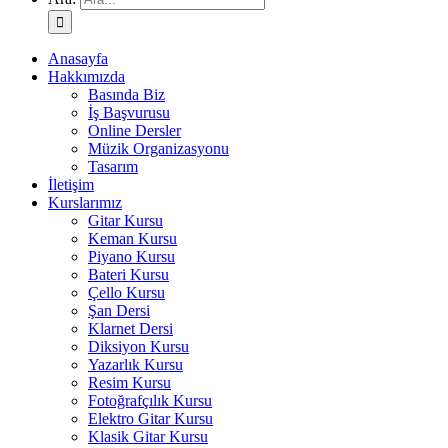
Anasayfa
Hakkımızda
Basında Biz
İş Başvurusu
Online Dersler
Müzik Organizasyonu
Tasarım
İletişim
Kurslarımız
Gitar Kursu
Keman Kursu
Piyano Kursu
Bateri Kursu
Çello Kursu
Şan Dersi
Klarnet Dersi
Diksiyon Kursu
Yazarlık Kursu
Resim Kursu
Fotoğrafçılık Kursu
Elektro Gitar Kursu
Klasik Gitar Kursu