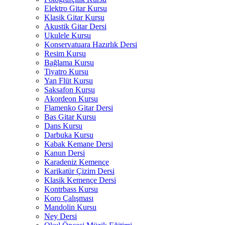
Elektro Gitar Kursu
Klasik Gitar Kursu
Akustik Gitar Dersi
Ukulele Kursu
Konservatuara Hazırlık Dersi
Resim Kursu
Bağlama Kursu
Tiyatro Kursu
Yan Flüt Kursu
Saksafon Kursu
Akordeon Kursu
Flamenko Gitar Dersi
Bas Gitar Kursu
Dans Kursu
Darbuka Kursu
Kabak Kemane Dersi
Kanun Dersi
Karadeniz Kemençe
Karikatür Çizim Dersi
Klasik Kemençe Dersi
Kontrbass Kursu
Koro Çalışması
Mandolin Kursu
Ney Dersi