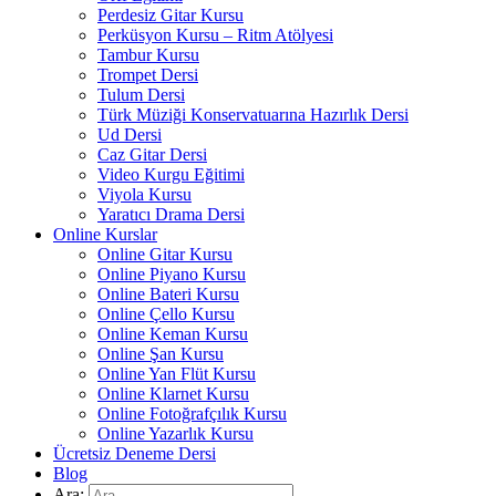
Perdesiz Gitar Kursu
Perküsyon Kursu – Ritm Atölyesi
Tambur Kursu
Trompet Dersi
Tulum Dersi
Türk Müziği Konservatuarına Hazırlık Dersi
Ud Dersi
Caz Gitar Dersi
Video Kurgu Eğitimi
Viyola Kursu
Yaratıcı Drama Dersi
Online Kurslar
Online Gitar Kursu
Online Piyano Kursu
Online Bateri Kursu
Online Çello Kursu
Online Keman Kursu
Online Şan Kursu
Online Yan Flüt Kursu
Online Klarnet Kursu
Online Fotoğrafçılık Kursu
Online Yazarlık Kursu
Ücretsiz Deneme Dersi
Blog
Ara: