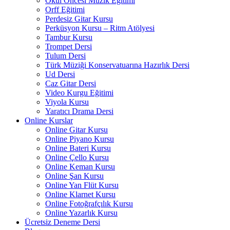
Okul Öncesi Müzik Eğitimi
Orff Eğitimi
Perdesiz Gitar Kursu
Perküsyon Kursu – Ritm Atölyesi
Tambur Kursu
Trompet Dersi
Tulum Dersi
Türk Müziği Konservatuarına Hazırlık Dersi
Ud Dersi
Caz Gitar Dersi
Video Kurgu Eğitimi
Viyola Kursu
Yaratıcı Drama Dersi
Online Kurslar
Online Gitar Kursu
Online Piyano Kursu
Online Bateri Kursu
Online Çello Kursu
Online Keman Kursu
Online Şan Kursu
Online Yan Flüt Kursu
Online Klarnet Kursu
Online Fotoğrafçılık Kursu
Online Yazarlık Kursu
Ücretsiz Deneme Dersi