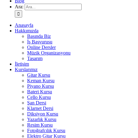
Blog
Ara:
Anasayfa
Hakkımızda
Basında Biz
İş Başvurusu
Online Dersler
Müzik Organizasyonu
Tasarım
İletişim
Kurslarımız
Gitar Kursu
Keman Kursu
Piyano Kursu
Bateri Kursu
Çello Kursu
Şan Dersi
Klarnet Dersi
Diksiyon Kursu
Yazarlık Kursu
Resim Kursu
Fotoğrafçılık Kursu
Elektro Gitar Kursu