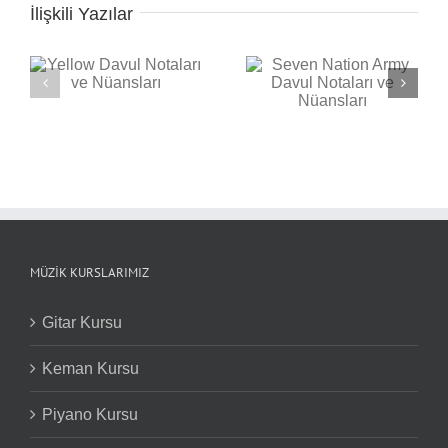
İlişkili Yazılar
Seven Nation Army
ı
Back in Black Davul
Davul Notaları ve
Notaları ve Nüansları
Nüansları
MÜZIK KURSLARIMIZ
Gitar Kursu
Keman Kursu
Piyano Kursu