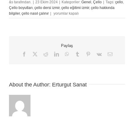
&s tarafından.
|
23 Ekim 2024
|
Kategoriler:
Genel
,
Çello
|
Tags:
çello
,
Çello boyutları
,
çello dersi izmir
,
çello eğitimi izmir
,
çello hakkında
Klarnet
bilgiler
,
çello nasıl çalınır
|
yorumlar kapalı
İçin
Temel
Bakım
ve
Onarım
Paylaş
İpuçları
için
Facebook
X
Reddit
LinkedIn
WhatsApp
Tumblr
Pinterest
Vk
E-
posta
About the Author:
Erturgut Sanat