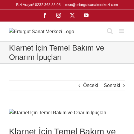
Skip
Bizi Arayın! 0232 368 88 08
|
msn@erturgutsanatmerkezi.com
to
Facebook
Instagram
X
YouTube
content
Klarnet İçin Temel Bakım ve
Onarım İpuçları
Önceki
Sonraki
View
Larger
Image
Klarnet İçin Temel Bakım ve