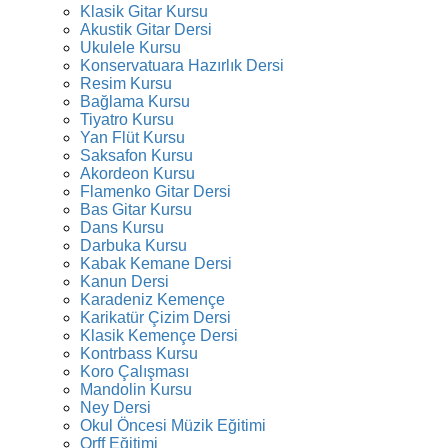
Klasik Gitar Kursu
Akustik Gitar Dersi
Ukulele Kursu
Konservatuara Hazırlık Dersi
Resim Kursu
Bağlama Kursu
Tiyatro Kursu
Yan Flüt Kursu
Saksafon Kursu
Akordeon Kursu
Flamenko Gitar Dersi
Bas Gitar Kursu
Dans Kursu
Darbuka Kursu
Kabak Kemane Dersi
Kanun Dersi
Karadeniz Kemençe
Karikatür Çizim Dersi
Klasik Kemençe Dersi
Kontrbass Kursu
Koro Çalışması
Mandolin Kursu
Ney Dersi
Okul Öncesi Müzik Eğitimi
Orff Eğitimi