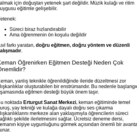
almak için doğuştan yetenek şart değildir. Müzik kulağı ve ritim
uygusu eğitimle gelişebilir.
etenek:
Süreci biraz hızlandırabilir
Ama öğrenmenin ön koşulu değildir
sıl farkı yaratan,
doğru eğitmen, doğru yöntem ve düzenli
alışmadır
.
Keman Öğrenirken Eğitmen Desteği Neden Çok
Önemlidir?
eman, yanlış teknikle öğrenildiğinde ileride düzeltmesi zor
lışkanlıklar oluşturabilen bir enstrümandır. Bu nedenle başlangı
şamasında eğitmen desteği büyük önem taşır.
u noktada
Erturgut Sanat Merkezi
, keman eğitiminde temel
uruş, yay tekniği ve kulağa dayalı doğru ses çıkarma
lışkanlıklarını merkeze alan yaklaşımıyla öğrencilerin süreci
ağlıklı şekilde ilerletmesini sağlar. Ücretsiz deneme dersi,
emanın kişiye uygunluğunu görmek açısından önemli bir avanta
unar.