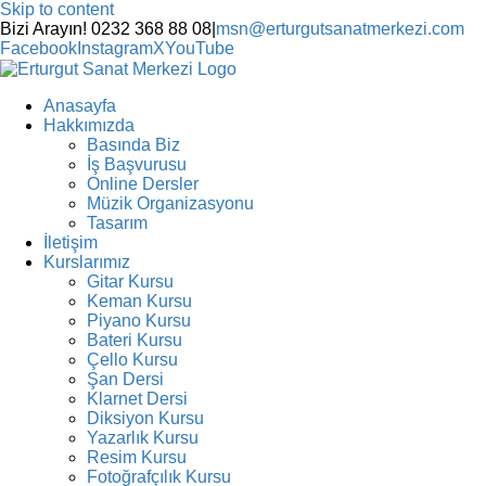
Skip to content
Bizi Arayın! 0232 368 88 08
|
msn@erturgutsanatmerkezi.com
Facebook
Instagram
X
YouTube
Anasayfa
Hakkımızda
Basında Biz
İş Başvurusu
Online Dersler
Müzik Organizasyonu
Tasarım
İletişim
Kurslarımız
Gitar Kursu
Keman Kursu
Piyano Kursu
Bateri Kursu
Çello Kursu
Şan Dersi
Klarnet Dersi
Diksiyon Kursu
Yazarlık Kursu
Resim Kursu
Fotoğrafçılık Kursu