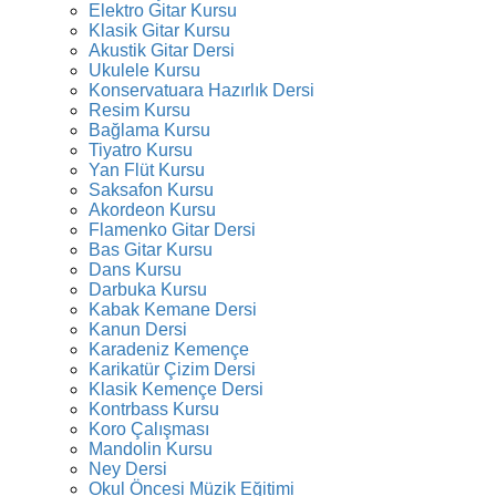
Elektro Gitar Kursu
Klasik Gitar Kursu
Akustik Gitar Dersi
Ukulele Kursu
Konservatuara Hazırlık Dersi
Resim Kursu
Bağlama Kursu
Tiyatro Kursu
Yan Flüt Kursu
Saksafon Kursu
Akordeon Kursu
Flamenko Gitar Dersi
Bas Gitar Kursu
Dans Kursu
Darbuka Kursu
Kabak Kemane Dersi
Kanun Dersi
Karadeniz Kemençe
Karikatür Çizim Dersi
Klasik Kemençe Dersi
Kontrbass Kursu
Koro Çalışması
Mandolin Kursu
Ney Dersi
Okul Öncesi Müzik Eğitimi