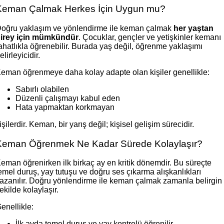
Keman Çalmak Herkes İçin Uygun mu?
oğru yaklaşım ve yönlendirme ile keman çalmak
her yaştan
irey için mümkündür
. Çocuklar, gençler ve yetişkinler kemanı
ahatlıkla öğrenebilir. Burada yaş değil, öğrenme yaklaşımı
elirleyicidir.
eman öğrenmeye daha kolay adapte olan kişiler genellikle:
Sabırlı olabilen
Düzenli çalışmayı kabul eden
Hata yapmaktan korkmayan
işilerdir. Keman, bir yarış değil; kişisel gelişim sürecidir.
Keman Öğrenmek Ne Kadar Sürede Kolaylaşır?
eman öğrenirken ilk birkaç ay en kritik dönemdir. Bu süreçte
emel duruş, yay tutuşu ve doğru ses çıkarma alışkanlıkları
azanılır. Doğru yönlendirme ile keman çalmak zamanla belirgin
ekilde kolaylaşır.
enellikle:
İlk ayda temel duruş ve yay kontrolü öğrenilir