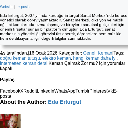
Website
|
+ posts
Eda Erturgut, 2007 yılında kurduğu Erturgut Sanat Merkezi'nde kurucu
yönetici olarak görev yapmaktadır. Sanat merkezi, diksiyon ve müzik
eğitimi konularında uzmanlaşmış ve bireylere sanatsal gelişimleri için
önemli fırsatlar sunan bir platform olmuştur. Eda Erturgut, sanat
merkezinin yöneticiliği görevini üstlenerek, öğrencilere hem müzikle
hem de diksiyonla ilgili değerli bilgiler sunmaktadır.
&s tarafından.
|
16 Ocak 2026
|
Kategoriler:
Genel
,
Keman
|
Tags:
doğru keman tutuşu
,
elektro keman
,
hangi keman daha iyi
,
internetten keman dersi
|
Keman Çalmak Zor mu? için
yorumlar
kapalı
Paylaş
Facebook
X
Reddit
LinkedIn
WhatsApp
Tumblr
Pinterest
Vk
E-
posta
About the Author:
Eda Erturgut