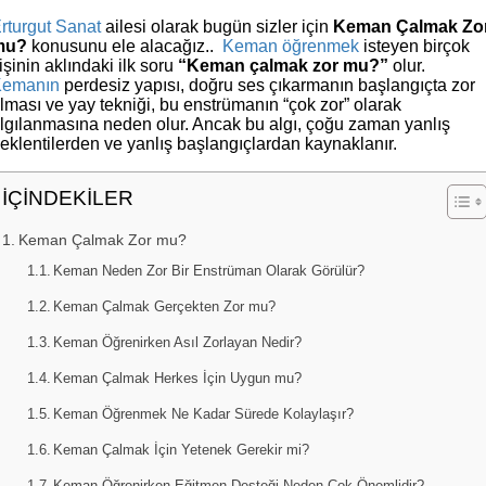
rturgut Sanat
ailesi olarak bugün sizler için
Keman Çalmak Zo
mu?
konusunu ele alacağız..
Keman öğrenmek
isteyen birçok
işinin aklındaki ilk soru
“Keman çalmak zor mu?”
olur.
Kemanın
perdesiz yapısı, doğru ses çıkarmanın başlangıçta zor
lması ve yay tekniği, bu enstrümanın “çok zor” olarak
lgılanmasına neden olur. Ancak bu algı, çoğu zaman yanlış
eklentilerden ve yanlış başlangıçlardan kaynaklanır.
İÇİNDEKİLER
Keman Çalmak Zor mu?
Keman Neden Zor Bir Enstrüman Olarak Görülür?
Keman Çalmak Gerçekten Zor mu?
Keman Öğrenirken Asıl Zorlayan Nedir?
Keman Çalmak Herkes İçin Uygun mu?
Keman Öğrenmek Ne Kadar Sürede Kolaylaşır?
Keman Çalmak İçin Yetenek Gerekir mi?
Keman Öğrenirken Eğitmen Desteği Neden Çok Önemlidir?