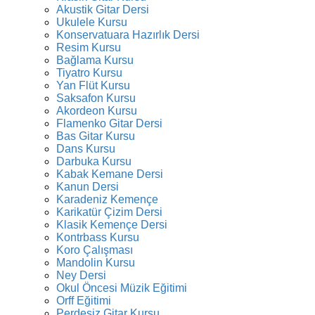
Akustik Gitar Dersi
Ukulele Kursu
Konservatuara Hazırlık Dersi
Resim Kursu
Bağlama Kursu
Tiyatro Kursu
Yan Flüt Kursu
Saksafon Kursu
Akordeon Kursu
Flamenko Gitar Dersi
Bas Gitar Kursu
Dans Kursu
Darbuka Kursu
Kabak Kemane Dersi
Kanun Dersi
Karadeniz Kemençe
Karikatür Çizim Dersi
Klasik Kemençe Dersi
Kontrbass Kursu
Koro Çalışması
Mandolin Kursu
Ney Dersi
Okul Öncesi Müzik Eğitimi
Orff Eğitimi
Perdesiz Gitar Kursu