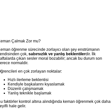
eman Çalmak Zor mu?
eman öğrenme sürecinde zorlayıcı olan şey enstrümanın
endisinden çok,
sabırsızlık ve yanlış beklentiler
dir. İlk
aftalarda çıkan sesler moral bozabilir; ancak bu durum son
erece normaldir.
ğrencileri en çok zorlayan noktalar:
Hızlı ilerleme beklentisi
Kendiyle başkalarını kıyaslamak
Düzenli çalışmamak
Yanlış teknikle başlamak
u faktörler kontrol altına alındığında keman öğrenmek çok daha
eyifli hale gelir.