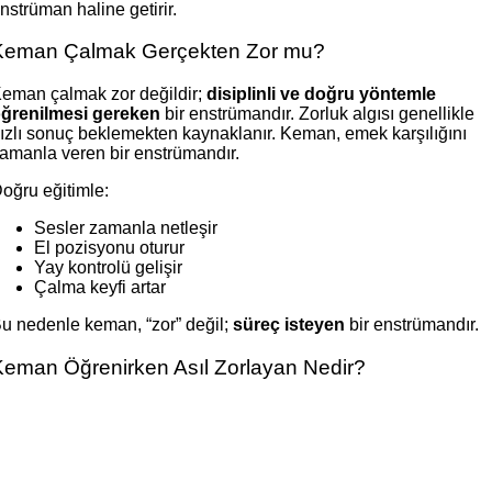
nstrüman haline getirir.
Keman Çalmak Gerçekten Zor mu?
eman çalmak zor değildir;
disiplinli ve doğru yöntemle
ğrenilmesi gereken
bir enstrümandır. Zorluk algısı genellikle
ızlı sonuç beklemekten kaynaklanır. Keman, emek karşılığını
amanla veren bir enstrümandır.
oğru eğitimle:
Sesler zamanla netleşir
El pozisyonu oturur
Yay kontrolü gelişir
Çalma keyfi artar
u nedenle keman, “zor” değil;
süreç isteyen
bir enstrümandır.
Keman Öğrenirken Asıl Zorlayan Nedir?