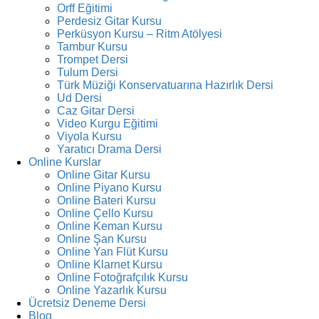
Orff Eğitimi
Perdesiz Gitar Kursu
Perküsyon Kursu – Ritm Atölyesi
Tambur Kursu
Trompet Dersi
Tulum Dersi
Türk Müziği Konservatuarına Hazırlık Dersi
Ud Dersi
Caz Gitar Dersi
Video Kurgu Eğitimi
Viyola Kursu
Yaratıcı Drama Dersi
Online Kurslar
Online Gitar Kursu
Online Piyano Kursu
Online Bateri Kursu
Online Çello Kursu
Online Keman Kursu
Online Şan Kursu
Online Yan Flüt Kursu
Online Klarnet Kursu
Online Fotoğrafçılık Kursu
Online Yazarlık Kursu
Ücretsiz Deneme Dersi
Blog