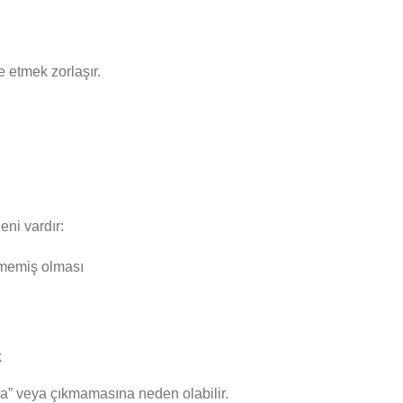
 etmek zorlaşır.
eni vardır:
şmemiş olması
k
na” veya çıkmamasına neden olabilir.