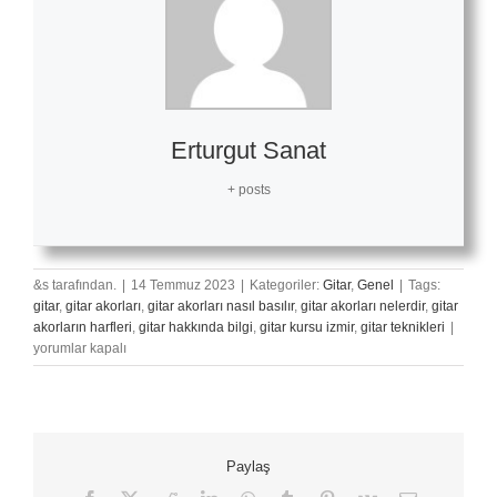
Erturgut Sanat
+ posts
&s tarafından.
|
14 Temmuz 2023
|
Kategoriler:
Gitar
,
Genel
|
Tags:
gitar
,
gitar akorları
,
gitar akorları nasıl basılır
,
gitar akorları nelerdir
,
gitar
Gitar
akorların harfleri
,
gitar hakkında bilgi
,
gitar kursu izmir
,
gitar teknikleri
|
Telini
yorumlar kapalı
Ömrü
Nasıl
Uzatılı
için
Paylaş