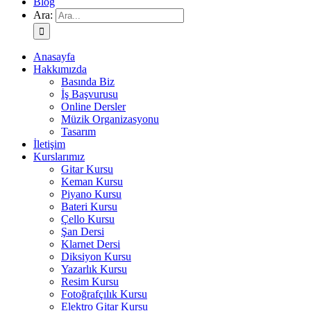
Blog
Ara:
Anasayfa
Hakkımızda
Basında Biz
İş Başvurusu
Online Dersler
Müzik Organizasyonu
Tasarım
İletişim
Kurslarımız
Gitar Kursu
Keman Kursu
Piyano Kursu
Bateri Kursu
Çello Kursu
Şan Dersi
Klarnet Dersi
Diksiyon Kursu
Yazarlık Kursu
Resim Kursu
Fotoğrafçılık Kursu
Elektro Gitar Kursu