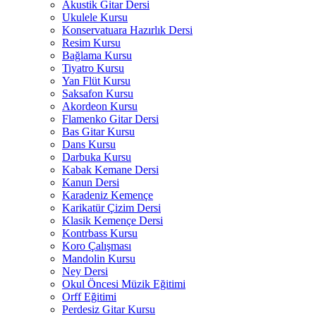
Akustik Gitar Dersi
Ukulele Kursu
Konservatuara Hazırlık Dersi
Resim Kursu
Bağlama Kursu
Tiyatro Kursu
Yan Flüt Kursu
Saksafon Kursu
Akordeon Kursu
Flamenko Gitar Dersi
Bas Gitar Kursu
Dans Kursu
Darbuka Kursu
Kabak Kemane Dersi
Kanun Dersi
Karadeniz Kemençe
Karikatür Çizim Dersi
Klasik Kemençe Dersi
Kontrbass Kursu
Koro Çalışması
Mandolin Kursu
Ney Dersi
Okul Öncesi Müzik Eğitimi
Orff Eğitimi
Perdesiz Gitar Kursu