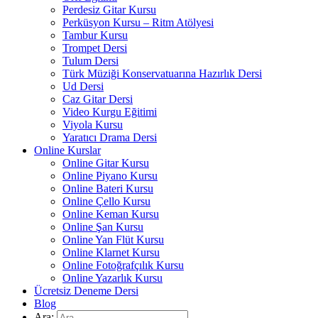
Perdesiz Gitar Kursu
Perküsyon Kursu – Ritm Atölyesi
Tambur Kursu
Trompet Dersi
Tulum Dersi
Türk Müziği Konservatuarına Hazırlık Dersi
Ud Dersi
Caz Gitar Dersi
Video Kurgu Eğitimi
Viyola Kursu
Yaratıcı Drama Dersi
Online Kurslar
Online Gitar Kursu
Online Piyano Kursu
Online Bateri Kursu
Online Çello Kursu
Online Keman Kursu
Online Şan Kursu
Online Yan Flüt Kursu
Online Klarnet Kursu
Online Fotoğrafçılık Kursu
Online Yazarlık Kursu
Ücretsiz Deneme Dersi
Blog
Ara: