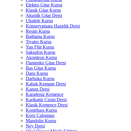
Elektro Gitar Kursu
Klasik Gitar Kursu
Akustik Gitar Dersi
Ukulele Kursu
Konservatuara Hazırlık Dersi
Resim Kursu
Bağlama Kursu
Tiyatro Kursu
Yan Flüt Kursu
Saksafon Kursu
Akordeon Kursu
Flamenko Gitar Dersi
Bas Gitar Kursu
Dans Kursu
Darbuka Kursu
Kabak Kemane Dersi
Kanun Dersi
Karadeniz Kemençe
Karikatür Çizim Dersi
Klasik Kemençe Dersi
Kontrbass Kursu
Koro Çalışması
Mandolin Kursu
Ney Dersi