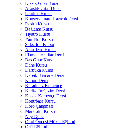
Klasik Gitar Kursu
Akustik Gitar Dersi
Ukulele Kursu
Konservatuara Hazırlık Dersi
Resim Kursu
Bağlama Kursu
Tiyatro Kursu
Yan Flüt Kursu
Saksafon Kursu
Akordeon Kursu
Flamenko Gitar Dersi
Bas Gitar Kursu
Dans Kursu
Darbuka Kursu
Kabak Kemane Dersi
Kanun Dersi
Karadeniz Kemençe
Karikatür Çizim Dersi
Klasik Kemençe Dersi
Kontrbass Kursu
Koro Çalışması
Mandolin Kursu
Ney Dersi
Okul Öncesi Müzik Eğitimi
Orff Eğitimi