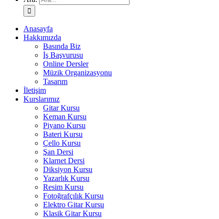
Anasayfa
Hakkımızda
Basında Biz
İş Başvurusu
Online Dersler
Müzik Organizasyonu
Tasarım
İletişim
Kurslarımız
Gitar Kursu
Keman Kursu
Piyano Kursu
Bateri Kursu
Çello Kursu
Şan Dersi
Klarnet Dersi
Diksiyon Kursu
Yazarlık Kursu
Resim Kursu
Fotoğrafçılık Kursu
Elektro Gitar Kursu
Klasik Gitar Kursu