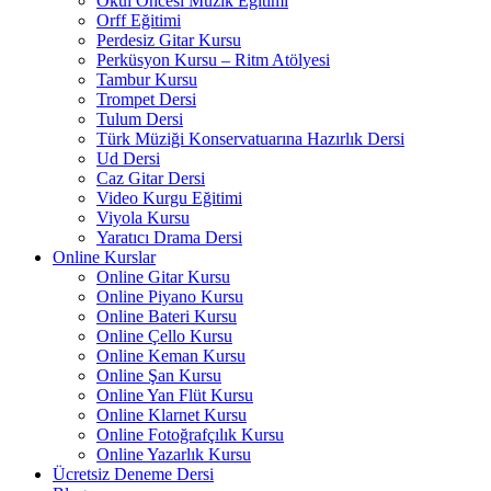
Okul Öncesi Müzik Eğitimi
Orff Eğitimi
Perdesiz Gitar Kursu
Perküsyon Kursu – Ritm Atölyesi
Tambur Kursu
Trompet Dersi
Tulum Dersi
Türk Müziği Konservatuarına Hazırlık Dersi
Ud Dersi
Caz Gitar Dersi
Video Kurgu Eğitimi
Viyola Kursu
Yaratıcı Drama Dersi
Online Kurslar
Online Gitar Kursu
Online Piyano Kursu
Online Bateri Kursu
Online Çello Kursu
Online Keman Kursu
Online Şan Kursu
Online Yan Flüt Kursu
Online Klarnet Kursu
Online Fotoğrafçılık Kursu
Online Yazarlık Kursu
Ücretsiz Deneme Dersi