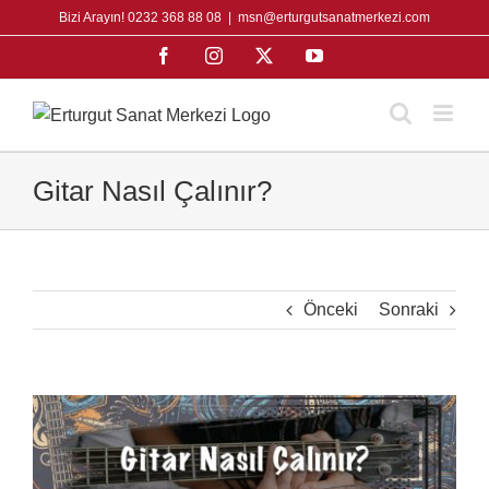
Skip
Bizi Arayın! 0232 368 88 08
|
msn@erturgutsanatmerkezi.com
to
Facebook
Instagram
X
YouTube
content
Gitar Nasıl Çalınır?
Önceki
Sonraki
View
Larger
Image