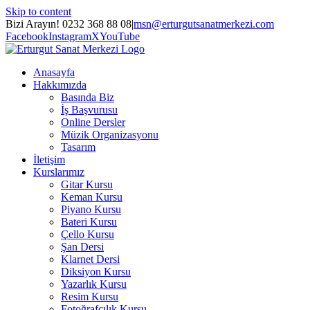
Skip to content
Bizi Arayın! 0232 368 88 08
|
msn@erturgutsanatmerkezi.com
Facebook
Instagram
X
YouTube
Anasayfa
Hakkımızda
Basında Biz
İş Başvurusu
Online Dersler
Müzik Organizasyonu
Tasarım
İletişim
Kurslarımız
Gitar Kursu
Keman Kursu
Piyano Kursu
Bateri Kursu
Çello Kursu
Şan Dersi
Klarnet Dersi
Diksiyon Kursu
Yazarlık Kursu
Resim Kursu
Fotoğrafçılık Kursu