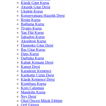
Klasik Gitar Kursu
Akustik Gitar Dersi
Ukulele Kursu
Konservatuara Hazırlık Dersi
Resim Kursu
Bağlama Kursu
Tiyatro Kursu
Yan Flüt Kursu
Saksafon Kursu
Akordeon Kursu
Flamenko Gitar Dersi
Bas Gitar Kursu
Dans Kursu
Darbuka Kursu
Kabak Kemane Dersi
Kanun Dersi
Karadeniz Kemençe
Karikatür Çizim Dersi
Klasik Kemençe Dersi
Kontrbass Kursu
Koro Çalışması
Mandolin Kursu
Ney Dersi
Okul Öncesi Müzik Eğitimi
Orff Eğitimi