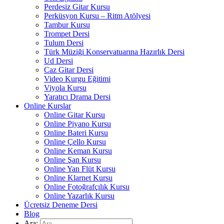
Perdesiz Gitar Kursu
Perküsyon Kursu – Ritm Atölyesi
Tambur Kursu
Trompet Dersi
Tulum Dersi
Türk Müziği Konservatuarına Hazırlık Dersi
Ud Dersi
Caz Gitar Dersi
Video Kurgu Eğitimi
Viyola Kursu
Yaratıcı Drama Dersi
Online Kurslar
Online Gitar Kursu
Online Piyano Kursu
Online Bateri Kursu
Online Çello Kursu
Online Keman Kursu
Online Şan Kursu
Online Yan Flüt Kursu
Online Klarnet Kursu
Online Fotoğrafçılık Kursu
Online Yazarlık Kursu
Ücretsiz Deneme Dersi
Blog
Ara: