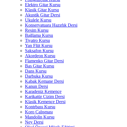
Elektro Gitar Kursu
Klasik Gitar Kursu
Akustik Gitar Dersi
Ukulele Kursu
Konservatuara Hazırlık Dersi
Resim Kursu
Bağlama Kursu
Tiyatro Kursu
Yan Flüt Kursu
Saksafon Kursu
Akordeon Kursu
Flamenko Gitar Dersi
Bas Gitar Kursu
Dans Kursu
Darbuka Kursu
Kabak Kemane Dersi
Kanun Dersi
Karadeniz Kemençe
Karikatür Çizim Dersi
Klasik Kemençe Dersi
Kontrbass Kursu
Koro Çalışması
Mandolin Kursu
Ney Dersi