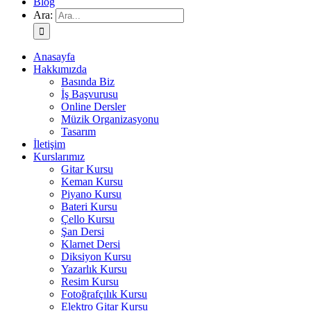
Blog
Ara:
Anasayfa
Hakkımızda
Basında Biz
İş Başvurusu
Online Dersler
Müzik Organizasyonu
Tasarım
İletişim
Kurslarımız
Gitar Kursu
Keman Kursu
Piyano Kursu
Bateri Kursu
Çello Kursu
Şan Dersi
Klarnet Dersi
Diksiyon Kursu
Yazarlık Kursu
Resim Kursu
Fotoğrafçılık Kursu
Elektro Gitar Kursu