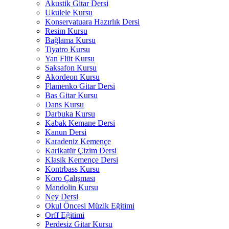
Akustik Gitar Dersi
Ukulele Kursu
Konservatuara Hazırlık Dersi
Resim Kursu
Bağlama Kursu
Tiyatro Kursu
Yan Flüt Kursu
Saksafon Kursu
Akordeon Kursu
Flamenko Gitar Dersi
Bas Gitar Kursu
Dans Kursu
Darbuka Kursu
Kabak Kemane Dersi
Kanun Dersi
Karadeniz Kemençe
Karikatür Çizim Dersi
Klasik Kemençe Dersi
Kontrbass Kursu
Koro Çalışması
Mandolin Kursu
Ney Dersi
Okul Öncesi Müzik Eğitimi
Orff Eğitimi
Perdesiz Gitar Kursu