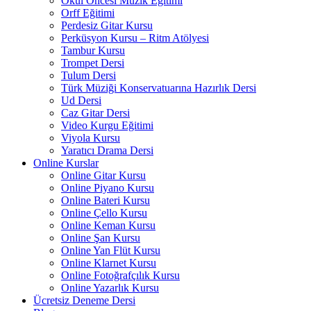
Okul Öncesi Müzik Eğitimi
Orff Eğitimi
Perdesiz Gitar Kursu
Perküsyon Kursu – Ritm Atölyesi
Tambur Kursu
Trompet Dersi
Tulum Dersi
Türk Müziği Konservatuarına Hazırlık Dersi
Ud Dersi
Caz Gitar Dersi
Video Kurgu Eğitimi
Viyola Kursu
Yaratıcı Drama Dersi
Online Kurslar
Online Gitar Kursu
Online Piyano Kursu
Online Bateri Kursu
Online Çello Kursu
Online Keman Kursu
Online Şan Kursu
Online Yan Flüt Kursu
Online Klarnet Kursu
Online Fotoğrafçılık Kursu
Online Yazarlık Kursu
Ücretsiz Deneme Dersi