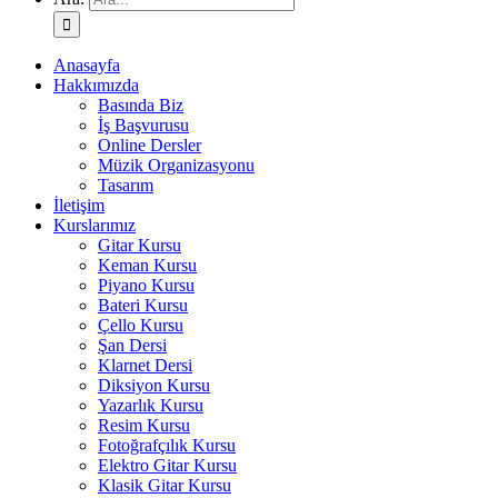
Anasayfa
Hakkımızda
Basında Biz
İş Başvurusu
Online Dersler
Müzik Organizasyonu
Tasarım
İletişim
Kurslarımız
Gitar Kursu
Keman Kursu
Piyano Kursu
Bateri Kursu
Çello Kursu
Şan Dersi
Klarnet Dersi
Diksiyon Kursu
Yazarlık Kursu
Resim Kursu
Fotoğrafçılık Kursu
Elektro Gitar Kursu
Klasik Gitar Kursu