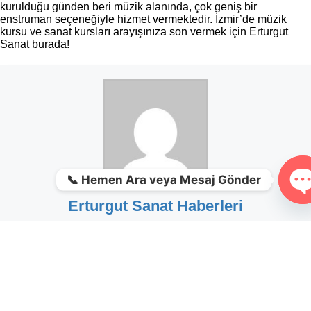
kurulduğu günden beri müzik alanında, çok geniş bir
enstruman seçeneğiyle hizmet vermektedir. İzmir’de müzik
kursu ve sanat kursları arayışınıza son vermek için Erturgut
Sanat burada!
📞 Hemen Ara veya Mesaj Gönder
Erturgut Sanat Haberleri
O
+ posts
&s tarafından.
|
12 Şubat 2021
|
Kategoriler:
Genel
,
Keman
|
Tags:
En
keman
,
Keman case
,
Keman Kılıfı
,
Keman koruma
|
yorumlar
İyi
kapalı