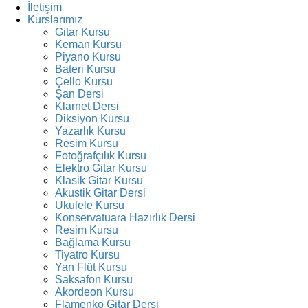
İletişim
Kurslarımız
Gitar Kursu
Keman Kursu
Piyano Kursu
Bateri Kursu
Çello Kursu
Şan Dersi
Klarnet Dersi
Diksiyon Kursu
Yazarlık Kursu
Resim Kursu
Fotoğrafçılık Kursu
Elektro Gitar Kursu
Klasik Gitar Kursu
Akustik Gitar Dersi
Ukulele Kursu
Konservatuara Hazırlık Dersi
Resim Kursu
Bağlama Kursu
Tiyatro Kursu
Yan Flüt Kursu
Saksafon Kursu
Akordeon Kursu
Flamenko Gitar Dersi