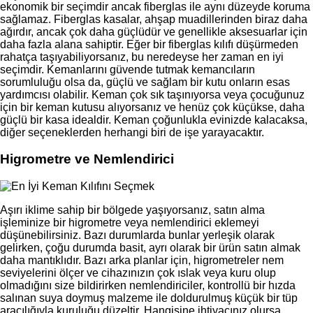
ekonomik bir seçimdir ancak fiberglas ile aynı düzeyde koruma
sağlamaz. Fiberglas kasalar, ahşap muadillerinden biraz daha
ağırdır, ancak çok daha güçlüdür ve genellikle aksesuarlar için
daha fazla alana sahiptir. Eğer bir fiberglas kılıfı düşürmeden
rahatça taşıyabiliyorsanız, bu neredeyse her zaman en iyi
seçimdir. Kemanlarını güvende tutmak kemancıların
sorumluluğu olsa da, güçlü ve sağlam bir kutu onların esas
yardımcısı olabilir. Keman çok sık taşınıyorsa veya çocuğunuz
için bir keman kutusu alıyorsanız ve henüz çok küçükse, daha
güçlü bir kasa idealdir. Keman çoğunlukla evinizde kalacaksa,
diğer seçeneklerden herhangi biri de işe yarayacaktır.
Higrometre ve Nemlendirici
Aşırı iklime sahip bir bölgede yaşıyorsanız, satın alma
işleminize bir higrometre veya nemlendirici eklemeyi
düşünebilirsiniz. Bazı durumlarda bunlar yerleşik olarak
gelirken, çoğu durumda basit, ayrı olarak bir ürün satın almak
daha mantıklıdır. Bazı arka planlar için, higrometreler nem
seviyelerini ölçer ve cihazınızın çok ıslak veya kuru olup
olmadığını size bildirirken nemlendiriciler, kontrollü bir hızda
salınan suya doymuş malzeme ile doldurulmuş küçük bir tüp
aracılığıyla kuruluğu düzeltir. Hangisine ihtiyacınız olursa