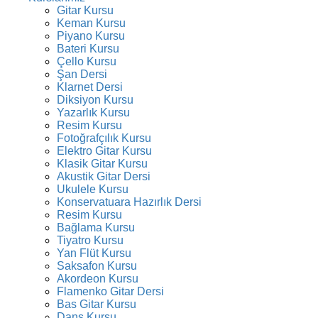
Gitar Kursu
Keman Kursu
Piyano Kursu
Bateri Kursu
Çello Kursu
Şan Dersi
Klarnet Dersi
Diksiyon Kursu
Yazarlık Kursu
Resim Kursu
Fotoğrafçılık Kursu
Elektro Gitar Kursu
Klasik Gitar Kursu
Akustik Gitar Dersi
Ukulele Kursu
Konservatuara Hazırlık Dersi
Resim Kursu
Bağlama Kursu
Tiyatro Kursu
Yan Flüt Kursu
Saksafon Kursu
Akordeon Kursu
Flamenko Gitar Dersi
Bas Gitar Kursu
Dans Kursu