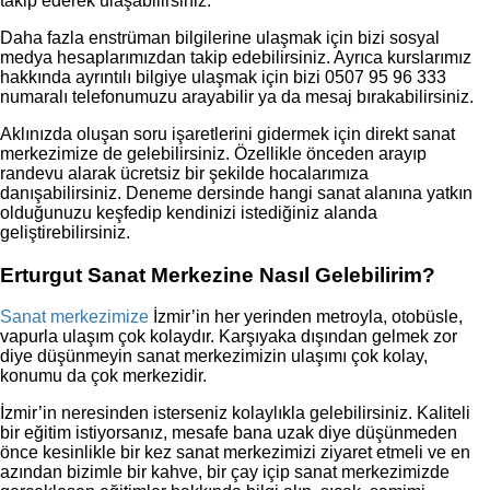
takip ederek ulaşabilirsiniz.
Daha fazla enstrüman bilgilerine ulaşmak için bizi sosyal
medya hesaplarımızdan takip edebilirsiniz. Ayrıca kurslarımız
hakkında ayrıntılı bilgiye ulaşmak için bizi 0507 95 96 333
numaralı telefonumuzu arayabilir ya da mesaj bırakabilirsiniz.
Aklınızda oluşan soru işaretlerini gidermek için direkt sanat
merkezimize de gelebilirsiniz. Özellikle önceden arayıp
randevu alarak ücretsiz bir şekilde hocalarımıza
danışabilirsiniz. Deneme dersinde hangi sanat alanına yatkın
olduğunuzu keşfedip kendinizi istediğiniz alanda
geliştirebilirsiniz.
Erturgut Sanat Merkezine Nasıl Gelebilirim?
Sanat merkezimize
İzmir’in her yerinden metroyla, otobüsle,
vapurla ulaşım çok kolaydır. Karşıyaka dışından gelmek zor
diye düşünmeyin sanat merkezimizin ulaşımı çok kolay,
konumu da çok merkezidir.
İzmir’in neresinden isterseniz kolaylıkla gelebilirsiniz. Kaliteli
bir eğitim istiyorsanız, mesafe bana uzak diye düşünmeden
önce kesinlikle bir kez sanat merkezimizi ziyaret etmeli ve en
azından bizimle bir kahve, bir çay içip sanat merkezimizde