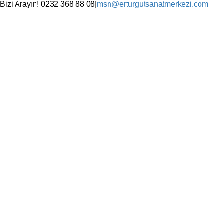
Skip
Bizi Arayın! 0232 368 88 08
|
msn@erturgutsanatmerkezi.com
to
Facebook
Instagram
X
YouTube
content