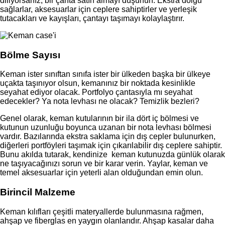
diliyorsanız, bir çanta satın almayı düşünün. Ekstra dolgu
sağlarlar, aksesuarlar için ceplere sahiptirler ve yerleşik
tutacakları ve kayışları, çantayı taşımayı kolaylaştırır.
Bölme Sayısı
Keman ister sınıftan sınıfa ister bir ülkeden başka bir ülkeye
uçakta taşınıyor olsun, kemanınız bir noktada kesinlikle
seyahat ediyor olacak. Portfolyo çantasıyla mı seyahat
edecekler? Ya nota levhası ne olacak? Temizlik bezleri?
Genel olarak, keman kutularının bir ila dört iç bölmesi ve
kutunun uzunluğu boyunca uzanan bir nota levhası bölmesi
vardır. Bazılarında ekstra saklama için dış cepler bulunurken,
diğerleri portföyleri taşımak için çıkarılabilir dış ceplere sahiptir.
Bunu akılda tutarak, kendinize keman kutunuzda günlük olarak
ne taşıyacağınızı sorun ve bir karar verin. Yaylar, keman ve
temel aksesuarlar için yeterli alan olduğundan emin olun.
Birincil Malzeme
Keman kılıfları çeşitli materyallerde bulunmasına rağmen,
ahşap ve fiberglas en yaygın olanlarıdır. Ahşap kasalar daha