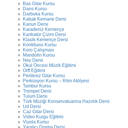
Bas Gitar Kursu
Dans Kursu
Darbuka Kursu
Kabak Kemane Dersi
Kanun Dersi
Karadeniz Kemençe
Karikatür Çizim Dersi
Klasik Kemençe Dersi
Kontrbass Kursu
Koro Çalışması
Mandolin Kursu
Ney Dersi
Okul Öncesi Müzik Eğitimi
Orff Eğitimi
Perdesiz Gitar Kursu
Perküsyon Kursu – Ritm Atölyesi
Tambur Kursu
Trompet Dersi
Tulum Dersi
Türk Müziği Konservatuarına Hazırlık Dersi
Ud Dersi
Caz Gitar Dersi
Video Kurgu Eğitimi
Viyola Kursu
Yaratıcı Drama Dersi