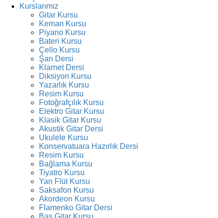
Kurslarımız
Gitar Kursu
Keman Kursu
Piyano Kursu
Bateri Kursu
Çello Kursu
Şan Dersi
Klarnet Dersi
Diksiyon Kursu
Yazarlık Kursu
Resim Kursu
Fotoğrafçılık Kursu
Elektro Gitar Kursu
Klasik Gitar Kursu
Akustik Gitar Dersi
Ukulele Kursu
Konservatuara Hazırlık Dersi
Resim Kursu
Bağlama Kursu
Tiyatro Kursu
Yan Flüt Kursu
Saksafon Kursu
Akordeon Kursu
Flamenko Gitar Dersi
Bas Gitar Kursu