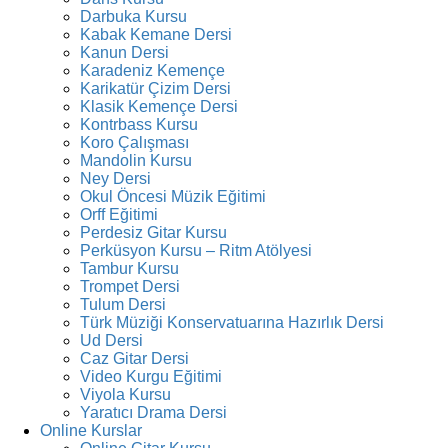
Darbuka Kursu
Kabak Kemane Dersi
Kanun Dersi
Karadeniz Kemençe
Karikatür Çizim Dersi
Klasik Kemençe Dersi
Kontrbass Kursu
Koro Çalışması
Mandolin Kursu
Ney Dersi
Okul Öncesi Müzik Eğitimi
Orff Eğitimi
Perdesiz Gitar Kursu
Perküsyon Kursu – Ritm Atölyesi
Tambur Kursu
Trompet Dersi
Tulum Dersi
Türk Müziği Konservatuarına Hazırlık Dersi
Ud Dersi
Caz Gitar Dersi
Video Kurgu Eğitimi
Viyola Kursu
Yaratıcı Drama Dersi
Online Kurslar