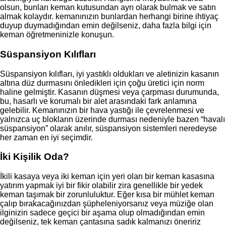
olsun, bunları keman kutusundan ayrı olarak bulmak ve satın
almak kolaydır. kemanınızın bunlardan herhangi birine ihtiyaç
duyup duymadığından emin değilseniz, daha fazla bilgi için
keman öğretmeninizle konuşun.
Süspansiyon Kılıfları
Süspansiyon kılıfları, iyi yastıklı oldukları ve aletinizin kasanın
altına düz durmasını önledikleri için çoğu üretici için norm
haline gelmiştir. Kasanın düşmesi veya çarpması durumunda,
bu, hasarlı ve korumalı bir alet arasındaki fark anlamına
gelebilir. Kemanınızın bir hava yastığı ile çevrelenmesi ve
yalnızca uç blokların üzerinde durması nedeniyle bazen “havalı
süspansiyon” olarak anılır, süspansiyon sistemleri neredeyse
her zaman en iyi seçimdir.
İki Kişilik Oda?
İkili kasaya veya iki keman için yeri olan bir keman kasasına
yatırım yapmak iyi bir fikir olabilir zira genellikle bir yedek
keman taşımak bir zorunluluktur. Eğer kısa bir mühlet keman
çalıp bırakacağınızdan şüpheleniyorsanız veya müziğe olan
ilginizin sadece geçici bir aşama olup olmadığından emin
değilseniz, tek keman çantasına sadık kalmanızı öneririz