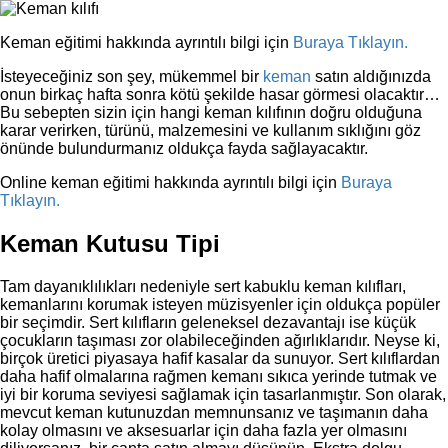
Keman eğitimi hakkında ayrıntılı bilgi için
Buraya Tıklayın.
İsteyeceğiniz son şey, mükemmel bir
keman
satın aldığınızda
onun birkaç hafta sonra kötü şekilde hasar görmesi olacaktır…
Bu sebepten sizin için hangi keman kılıfının doğru olduğuna
karar verirken, türünü, malzemesini ve kullanım sıklığını göz
önünde bulundurmanız oldukça fayda sağlayacaktır.
Online keman eğitimi hakkında ayrıntılı bilgi için
Buraya
Tıklayın.
Keman Kutusu Tipi
Tam dayanıklılıkları nedeniyle sert kabuklu keman kılıfları,
kemanlarını korumak isteyen müzisyenler için oldukça popüler
bir seçimdir. Sert kılıfların geleneksel dezavantajı ise küçük
çocukların taşıması zor olabileceğinden ağırlıklarıdır. Neyse ki,
birçok üretici piyasaya hafif kasalar da sunuyor. Sert kılıflardan
daha hafif olmalarına rağmen kemanı sıkıca yerinde tutmak ve
iyi bir koruma seviyesi sağlamak için tasarlanmıştır. Son olarak,
mevcut keman kutunuzdan memnunsanız ve taşımanın daha
kolay olmasını ve aksesuarlar için daha fazla yer olmasını