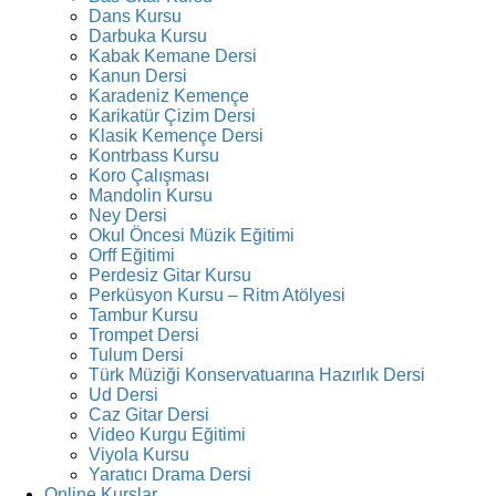
Dans Kursu
Darbuka Kursu
Kabak Kemane Dersi
Kanun Dersi
Karadeniz Kemençe
Karikatür Çizim Dersi
Klasik Kemençe Dersi
Kontrbass Kursu
Koro Çalışması
Mandolin Kursu
Ney Dersi
Okul Öncesi Müzik Eğitimi
Orff Eğitimi
Perdesiz Gitar Kursu
Perküsyon Kursu – Ritm Atölyesi
Tambur Kursu
Trompet Dersi
Tulum Dersi
Türk Müziği Konservatuarına Hazırlık Dersi
Ud Dersi
Caz Gitar Dersi
Video Kurgu Eğitimi
Viyola Kursu
Yaratıcı Drama Dersi
Online Kurslar