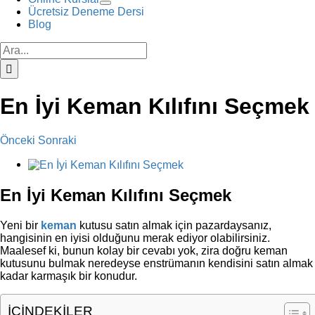
Ücretsiz Deneme Dersi
Blog
Ara:
En İyi Keman Kılıfını Seçmek
Önceki
Sonraki
View
Larger
Image
En İyi Keman Kılıfını Seçmek
Yeni bir
keman
kutusu satın almak için pazardaysanız,
hangisinin en iyisi olduğunu merak ediyor olabilirsiniz.
Maalesef ki, bunun kolay bir cevabı yok, zira doğru keman
kutusunu bulmak neredeyse enstrümanın kendisini satın almak
kadar karmaşık bir konudur.
İÇİNDEKİLER