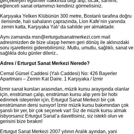
gerçekleşen eğitimler hakkında bilgi alıp, sıcak, samimi,
eğlenceli sanat ortamımızı kendiniz görmelisiniz.
Karşıyaka Yelken Klübünün 300 metre, Bostanlı tarafına doğru
ilerisinde, halı sahaların çaprazında, Lion Kafe’nin yanında
zemin katta, Karşıyaka Yalı’ da sahilde yer almaktadır.
Aynı zamanda msn@erturgutsanatmerkezi.com mail
adresimizden de bize ulaşıp hemen geri dönüş ile aklınızdaki
soru işaretlerini giderebilirsiniz. Mutlu, umutlu, sağlıklı, sanat ve
sağlıkla dolu günler dileriz..
Adres / Erturgut Sanat Merkezi Nerede?
Cemal Gürsel Caddesi (Yalı Caddesi) No: 426 Bayerler
Apartmanı – Zemin Kat Daire. 1 Karşıyaka / İzmir
İzmir sanat kursları arasından, müzik kursu arayışında olanlar
için, enstrüman çalıp, enstrüman kursu alıp yeni bir hobi
edinmek isteyenler için, Erturgut Sanat Merkezi bir çok
enstrümanın dersi sunıyor! İzmir müzik kursu bakımından çok
şanslı bir yer, bir çok seçenek var! Siz de müzik kursu almak
istiyorsanız Erturgut Sanat’a davetlisiniz, siz istekli olun ve
gerisini bize bırakın!
Erturgut Sanat Merkezi 2007 yılının Aralık ayından, yani