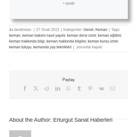
+ posts
&s tarafından.
|
27 Ocak 2022
|
Kategoriler:
Genel
,
Keman
|
Tags:
keman
,
keman bakımı nasıl yapılır
,
keman dersi izmir
,
keman eğitimi
,
keman hakkında bilgi
,
keman hakkında bilgiler
,
keman kursu izmir
,
Doğru
keman tutuşu
,
kemanda yay teknikleri
|
yorumlar kapalı
Keman
Öğretmeni
Seçimi
için
Paylaş
Facebook
X
Reddit
LinkedIn
WhatsApp
Tumblr
Pinterest
Vk
E-
posta
About the Author:
Erturgut Sanat Haberleri