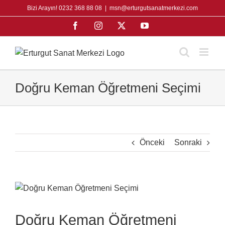
Skip
Bizi Arayın! 0232 368 88 08
|
msn@erturgutsanatmerkezi.com
to
Facebook
Instagram
X
YouTube
content
Doğru Keman Öğretmeni Seçimi
Önceki
Sonraki
View
Larger
Image
Doğru Keman Öğretmeni