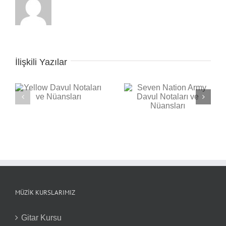
İlişkili Yazılar
Seven Nation Army
ı
Back in Black Davul
Davul Notaları ve
Notaları ve Nüansları
Nüansları
MÜZIK KURSLARIMIZ
Gitar Kursu