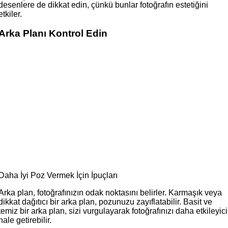
desenlere de dikkat edin, çünkü bunlar fotoğrafın estetiğini
etkiler.
Arka Planı Kontrol Edin
Daha İyi Poz Vermek İçin İpuçları
Arka plan, fotoğrafınızın odak noktasını belirler. Karmaşık veya
dikkat dağıtıcı bir arka plan, pozunuzu zayıflatabilir. Basit ve
temiz bir arka plan, sizi vurgulayarak fotoğrafınızı daha etkileyici
hale getirebilir.