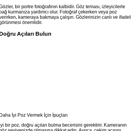
Gözler, bir portre fotoğrafının kalbidir. Göz teması, izleyicilerle
bağ kurmanıza yardımcı olur. Fotoğraf çekerken veya poz
verirken, kameraya bakmaya çalışın. Gözlerinizin canlı ve ifadel
görünmesi önemlidir.
Doğru Açıları Bulun
Daha İyi Poz Vermek İçin İpuçları
İyi bir poz, doğru açıları bulma becerisini gerektirir. Kameranın
göz seviyenizde olmasına dikkat edin. Ayrıca, çekim açısını