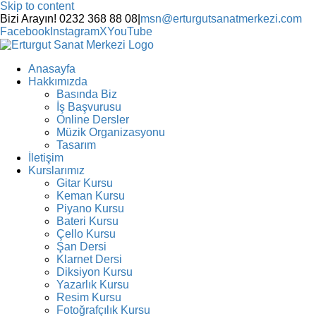
Skip to content
Bizi Arayın! 0232 368 88 08
|
msn@erturgutsanatmerkezi.com
Facebook
Instagram
X
YouTube
Anasayfa
Hakkımızda
Basında Biz
İş Başvurusu
Online Dersler
Müzik Organizasyonu
Tasarım
İletişim
Kurslarımız
Gitar Kursu
Keman Kursu
Piyano Kursu
Bateri Kursu
Çello Kursu
Şan Dersi
Klarnet Dersi
Diksiyon Kursu
Yazarlık Kursu
Resim Kursu
Fotoğrafçılık Kursu