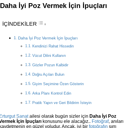
Daha İyi Poz Vermek İçin İpuçları
İÇİNDEKİLER
Daha İyi Poz Vermek İçin İpuçları
Kendinizi Rahat Hissedin
Vücut Dilini Kullanın
Gözler Pozun Kalbidir
Doğru Açıları Bulun
Giyim Seçimine Özen Gösterin
Arka Planı Kontrol Edin
Pratik Yapın ve Geri Bildirim İsteyin
Erturgut Sanat
ailesi olarak bugün sizler için
Daha İyi Poz
Vermek İçin İpuçları
konusunu ele alacağız..
Fotoğraf
, anıları
kaydetmenin en güzel yoludur. Ancak, iyi bir
fotoğrafın
sırrı