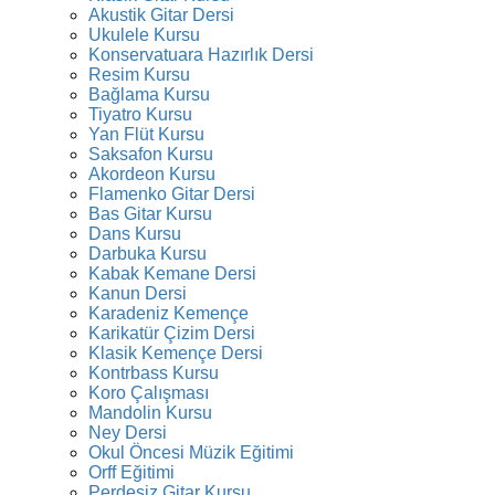
Akustik Gitar Dersi
Ukulele Kursu
Konservatuara Hazırlık Dersi
Resim Kursu
Bağlama Kursu
Tiyatro Kursu
Yan Flüt Kursu
Saksafon Kursu
Akordeon Kursu
Flamenko Gitar Dersi
Bas Gitar Kursu
Dans Kursu
Darbuka Kursu
Kabak Kemane Dersi
Kanun Dersi
Karadeniz Kemençe
Karikatür Çizim Dersi
Klasik Kemençe Dersi
Kontrbass Kursu
Koro Çalışması
Mandolin Kursu
Ney Dersi
Okul Öncesi Müzik Eğitimi
Orff Eğitimi
Perdesiz Gitar Kursu