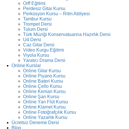
Orff Eğitimi
Perdesiz Gitar Kursu
Perküsyon Kursu – Ritm Atölyesi
Tambur Kursu
Trompet Dersi
Tulum Dersi
Türk Müziği Konservatuarına Hazırlık Dersi
Ud Dersi
Caz Gitar Dersi
Video Kurgu Eğitimi
Viyola Kursu
Yaratıcı Drama Dersi
Online Kurslar
Online Gitar Kursu
Online Piyano Kursu
Online Bateri Kursu
Online Çello Kursu
Online Keman Kursu
Online Şan Kursu
Online Yan Flüt Kursu
Online Klarnet Kursu
Online Fotoğrafçılık Kursu
Online Yazarlık Kursu
Ücretsiz Deneme Dersi
Blog