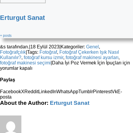
Erturgut Sanat
+ posts
&s tarafından.
|
18 Eylül 2023
|
Kategoriler:
Genel
,
Fotoğrafçılık
|
Tags:
Fotoğraf
,
Fotoğraf Çekerken Işık Nasıl
Kullanılır?
,
fotoğraf kursu izmir
,
fotoğraf makinesi ayarları
,
fotoğraf makinesi seçimi
|
Daha İyi Poz Vermek İçin İpuçları için
yorumlar kapalı
Paylaş
Facebook
X
Reddit
LinkedIn
WhatsApp
Tumblr
Pinterest
Vk
E-
posta
About the Author:
Erturgut Sanat