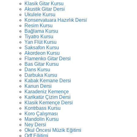
Klasik Gitar Kursu
Akustik Gitar Dersi
Ukulele Kursu
Konservatuara Hazırlık Dersi
Resim Kursu
Bağlama Kursu
Tiyatro Kursu
Yan Flüt Kursu
Saksafon Kursu
Akordeon Kursu
Flamenko Gitar Dersi
Bas Gitar Kursu
Dans Kursu
Darbuka Kursu
Kabak Kemane Dersi
Kanun Dersi
Karadeniz Kemençe
Karikatür Çizim Dersi
Klasik Kemençe Dersi
Kontrbass Kursu
Koro Çalışması
Mandolin Kursu
Ney Dersi
Okul Öncesi Müzik Eğitimi
Orff Eğitimi