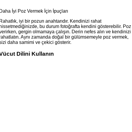
Daha İyi Poz Vermek İçin İpuçları
Rahatlık, iyi bir pozun anahtarıdır. Kendinizi rahat
hissetmediğinizde, bu durum fotoğrafta kendini gösterebilir. Poz
verirken, gergin olmamaya çalışın. Derin nefes alın ve kendinizi
rahatlatın. Aynı zamanda doğal bir gülümsemeyle poz vermek,
sizi daha samimi ve çekici gösterir.
Vücut Dilini Kullanın