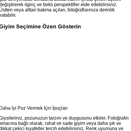
değiştirerek ilginç ve farklı perspektifler elde edebilirsiniz.
Üstten veya alttan bakma açıları, fotoğraflarınıza derinlik
katabilir.
Giyim Seçimine Özen Gösterin
Daha İyi Poz Vermek İçin İpuçları
Giysileriniz, pozunuzun tarzını ve duygusunu etkiler. Fotoğrafın
amacına bağlı olarak, rahat ve sade giyim veya daha şık ve
dikkat çekici kıyafetler tercih edebilirsiniz. Renk uyumuna ve