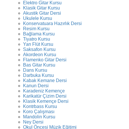
Elektro Gitar Kursu
Klasik Gitar Kursu
Akustik Gitar Dersi
Ukulele Kursu
Konservatuara Hazırlık Dersi
Resim Kursu
Bağlama Kursu
Tiyatro Kursu
Yan Flüt Kursu
Saksafon Kursu
Akordeon Kursu
Flamenko Gitar Dersi
Bas Gitar Kursu
Dans Kursu
Darbuka Kursu
Kabak Kemane Dersi
Kanun Dersi
Karadeniz Kemençe
Karikatür Çizim Dersi
Klasik Kemençe Dersi
Kontrbass Kursu
Koro Çalışması
Mandolin Kursu
Ney Dersi
Okul Öncesi Müzik Eğitimi