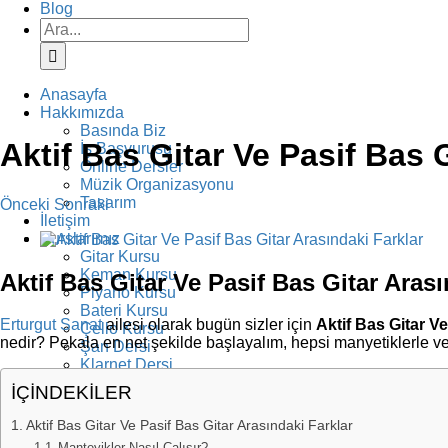
Blog
Ara:
Anasayfa
Hakkımızda
Basında Biz
Aktif Bas Gitar Ve Pasif Bas 
İş Başvurusu
Online Dersler
Müzik Organizasyonu
Tasarım
Önceki
Sonraki
İletişim
View
Kurslarımız
Larger
Gitar Kursu
Image
Keman Kursu
Aktif Bas Gitar Ve Pasif Bas Gitar Arası
Piyano Kursu
Bateri Kursu
Erturgut Sanat
ailesi olarak bugün sizler için
Aktif Bas Gitar V
Çello Kursu
nedir? Pekala en net şekilde başlayalım, hepsi manyetiklerle veya
Şan Dersi
Klarnet Dersi
Diksiyon Kursu
İÇİNDEKİLER
Yazarlık Kursu
Resim Kursu
Aktif Bas Gitar Ve Pasif Bas Gitar Arasındaki Farklar
Fotoğrafçılık Kursu
Manteyikler Nasıl Çalışır?