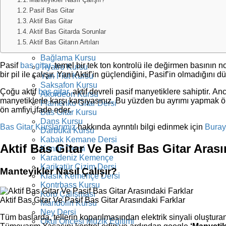
Elektro Gitar Kursu
Pasif Bas Gitar
Klasik Gitar Kursu
Akustik Gitar Dersi
Aktif Bas Gitar
Ukulele Kursu
Aktif Bas Gitarda Sorunlar
Konservatuara Hazırlık Dersi
Aktif Bas Gitarın Artıları
Resim Kursu
Bağlama Kursu
Pasif
bas gitar
, temel bir tek ton kontrolü ile değirmen basının n
Tiyatro Kursu
bir pil ile çalışır. Yani Aktif’in güçlendiğini, Pasif’in olmadığını 
Yan Flüt Kursu
Saksafon Kursu
Çoğu aktif
bas gitar
, aktif devreli pasif manyetiklere sahiptir. 
Akordeon Kursu
manyetiklerle karşı karşıyasınız. Bu yüzden bu ayrımı yapmak önem
Flamenko Gitar Dersi
ön amfiyi ifade eder.
Bas Gitar Kursu
Dans Kursu
Bas Gitar Kurslarımız
hakkında ayrıntılı bilgi edinmek için
Buray
Darbuka Kursu
Kabak Kemane Dersi
Aktif Bas Gitar Ve Pasif Bas Gitar Arası
Kanun Dersi
Karadeniz Kemençe
Karikatür Çizim Dersi
Manteyikler Nasıl Çalışır?
Klasik Kemençe Dersi
Kontrbass Kursu
Koro Çalışması
Aktif Bas Gitar Ve Pasif Bas Gitar Arasındaki Farklar
Mandolin Kursu
Ney Dersi
Tüm baslarda, tellerin koparılmasından elektrik sinyali oluştur
Okul Öncesi Müzik Eğitimi