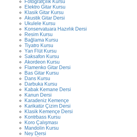
Fotoğrafçılık Kursu
Elektro Gitar Kursu
Klasik Gitar Kursu
Akustik Gitar Dersi
Ukulele Kursu
Konservatuara Hazırlık Dersi
Resim Kursu
Bağlama Kursu
Tiyatro Kursu
Yan Flüt Kursu
Saksafon Kursu
Akordeon Kursu
Flamenko Gitar Dersi
Bas Gitar Kursu
Dans Kursu
Darbuka Kursu
Kabak Kemane Dersi
Kanun Dersi
Karadeniz Kemençe
Karikatür Çizim Dersi
Klasik Kemençe Dersi
Kontrbass Kursu
Koro Çalışması
Mandolin Kursu
Ney Dersi