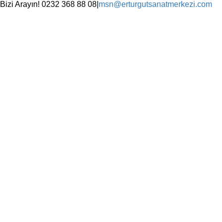
Skip
Bizi Arayın! 0232 368 88 08
|
msn@erturgutsanatmerkezi.com
to
Facebook
Instagram
X
YouTube
content