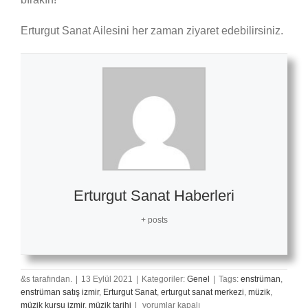
Erturgut Sanat Ailesini her zaman ziyaret edebilirsiniz.
Erturgut Sanat Haberleri
+ posts
&s tarafından.
|
13 Eylül 2021
|
Kategoriler:
Genel
|
Tags:
enstrüman
,
enstrüman satış izmir
,
Erturgut Sanat
,
erturgut sanat merkezi
,
müzik
,
8
müzik kursu izmir
,
müzik tarihi
|
yorumlar kapalı