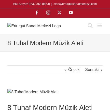
Skip
Bizi Arayın! 0232 368 88 08
|
msn@erturgutsanatmerkezi.com
to
Facebook
Instagram
X
YouTube
content
8 Tuhaf Modern Müzik Aleti
Önceki
Sonraki
View
Larger
Image
8 Tuhaf Modern Müzik Aleti