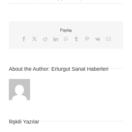
Tuhaf
Modern
Müzik
Aleti
için
Paylaş
Facebook
X
Reddit
LinkedIn
WhatsApp
Tumblr
Pinterest
Vk
E-
posta
About the Author:
Erturgut Sanat Haberleri
İlişkili Yazılar