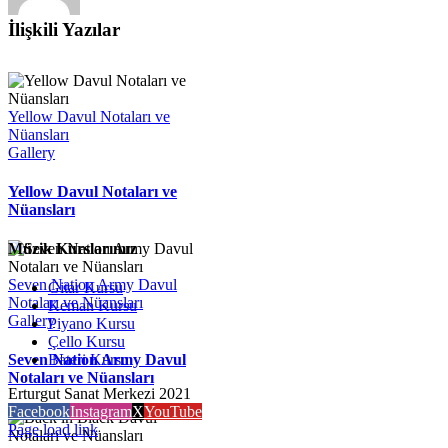
İlişkili Yazılar
Yellow Davul Notaları ve
Nüansları
Gallery
Yellow Davul Notaları ve
Nüansları
Müzik Kurslarımız
Seven Nation Army Davul
Gitar Kursu
Notaları ve Nüansları
Keman Kursu
Gallery
Piyano Kursu
Çello Kursu
Bateri Kursu
Seven Nation Army Davul
Notaları ve Nüansları
Erturgut Sanat Merkezi 2021
Facebook
Instagram
X
YouTube
Page load link