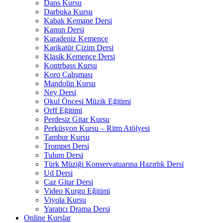
Dans Kursu
Darbuka Kursu
Kabak Kemane Dersi
Kanun Dersi
Karadeniz Kemençe
Karikatür Çizim Dersi
Klasik Kemençe Dersi
Kontrbass Kursu
Koro Çalışması
Mandolin Kursu
Ney Dersi
Okul Öncesi Müzik Eğitimi
Orff Eğitimi
Perdesiz Gitar Kursu
Perküsyon Kursu – Ritm Atölyesi
Tambur Kursu
Trompet Dersi
Tulum Dersi
Türk Müziği Konservatuarına Hazırlık Dersi
Ud Dersi
Caz Gitar Dersi
Video Kurgu Eğitimi
Viyola Kursu
Yaratıcı Drama Dersi
Online Kurslar