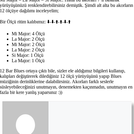
yürüyüşünüzü renklendirebilirsiniz demiştik. Şimdi alt alta bu akorların
12 ölçüye dağılımı inceleyelim;
Bir Ölçü ritim kalıbımız: ⬇️-⬇️-⬆️-⬆️-⬇️-⬆️
Mi Major: 4 Ölçü
La Major: 2 Ölçü
Mi Major: 2 Ölçü
La Major: 2 Ölçü
Si Major: 1 Ölçü
La Major: 1 Ölçü
12 Bar Blues ortaya çıktı bile, sizler ele aldığımız bilgileri kullanıp,
kalıpları değiştirerek dilediğiniz 12 ölçü yürüyüşünü yapıp Blues
müziğinin derinliklerine dalabilirsiniz. Akorları farklı seslerle
süsleyebileceğinizi unutmayın, denemekten kaçınmadın, unutmayın en
fazla bir kere yanlış yaparsınız :))