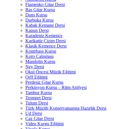
Flamenko Gitar Dersi
Bas Gitar Kursu
Dans Kursu
Darbuka Kursu
Kabak Kemane Dersi
Kanun Dersi
Karadeniz Kemençe
Karikatür Çizim Dersi
Klasik Kemençe Dersi
Kontrbass Kursu
Koro Çalışması
Mandolin Kursu
Ney Dersi
Okul Öncesi Müzik Eğitimi
Orff Eğitimi
Perdesiz Gitar Kursu
Perküsyon Kursu – Ritm Atölyesi
Tambur Kursu
Trompet Dersi
Tulum Dersi
Türk Müziği Konservatuarına Hazırlık Dersi
Ud Dersi
Caz Gitar Dersi
Video Kurgu Eğitimi
Viyola Kursu