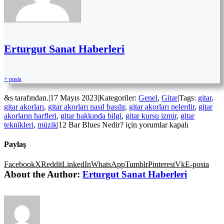
Erturgut Sanat Haberleri
+ posts
&s tarafından.
|
17 Mayıs 2023
|
Kategoriler:
Genel
,
Gitar
|
Tags:
gitar
,
gitar akorları
,
gitar akorları nasıl basılır
,
gitar akorları nelerdir
,
gitar
akorların harfleri
,
gitar hakkında bilgi
,
gitar kursu izmir
,
gitar
teknikleri
,
müzik
|
12 Bar Blues Nedir? için
yorumlar kapalı
Paylaş
Facebook
X
Reddit
LinkedIn
WhatsApp
Tumblr
Pinterest
Vk
E-posta
About the Author:
Erturgut Sanat Haberleri