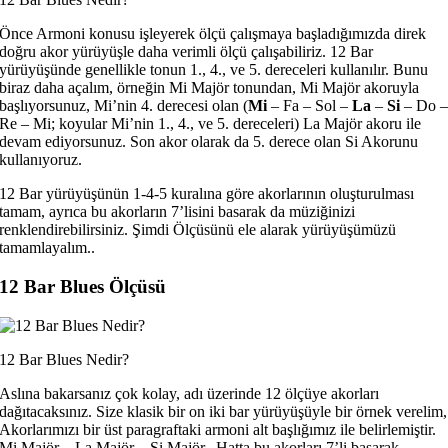
Önce Armoni konusu işleyerek ölçü çalışmaya başladığımızda direk
doğru akor yürüyüşle daha verimli ölçü çalışabiliriz. 12 Bar
yürüyüşünde genellikle tonun 1., 4., ve 5. dereceleri kullanılır. Bunu
biraz daha açalım, örneğin Mi Majör tonundan, Mi Majör akoruyla
başlıyorsunuz, Mi’nin 4. derecesi olan (
Mi
– Fa – Sol –
La
–
Si
– Do 
Re – Mi; koyular Mi’nin 1., 4., ve 5. dereceleri) La Majör akoru ile
devam ediyorsunuz. Son akor olarak da 5. derece olan Si Akorunu
kullanıyoruz.
12 Bar yürüyüşünün 1-4-5 kuralına göre akorlarının oluşturulması
tamam, ayrıca bu akorların 7’lisini basarak da müziğinizi
renklendirebilirsiniz. Şimdi Ölçüsünü ele alarak yürüyüşümüzü
tamamlayalım..
12 Bar Blues Ölçüsü
12 Bar Blues Nedir?
Aslına bakarsanız çok kolay, adı üzerinde 12 ölçüye akorları
dağıtacaksınız. Size klasik bir on iki bar yürüyüşüyle bir örnek verelim,
Akorlarımızı bir üst paragraftaki armoni alt başlığımız ile belirlemiştir.
Mi Majör – La Majör – Si Majör.. Hatta bu akorları 7’li basarak