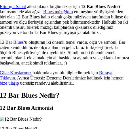
Erturgut Sanat
ailesi olarak bugün sizler için
12 Bar Blues Nedir?
konusunu ele alacağız..
Blues müziğinin
en meşhur yürüyüşlerinden
biri olan 12 Bar Blues kalıp olarak çoğu müzisyen tarafından bilinse de
armoni ve ölçü ilerleyişi açısından pek bilinmemektedir. Halbuki bu iki
önemli unsuru bilerek müziği kalıplardan çıkararak dilediğimiz
pozisyon ve tonda 12 Bar Blues yürüyüşü yaratabiliriz..
12 Bar Blues
‘u oluşturan iki önemli temel vardır, ölçü ve armoni. Bar
zaten kendi dilimizde ölçü anlamına gelir, biraz türkçeleştirirek 12
ölçülü Blues yürüyüşü de diyebiliriz. Şimdi bu iki önemli temeli
ayrıntılı olarak ele almak için alt başlıklara ayıralım ve açıklamalarımız
başlayalım, ancak şimdi reklamlar.. :)
Gitar Kurslarımız
hakkında ayrıntılı bilgi edinmek için
Buraya
Tıklayın
. Ayrıca Ücretsiz Deneme Derslerimize katılmak için hemen
bize ulaşıp
ücretsiz randevu alabilirsiniz..
12 Bar Blues Nedir?
12 Bar Blues Armonisi
12 Bar Blues Nedir?