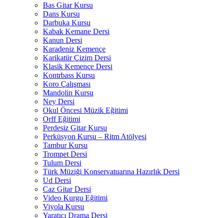
Bas Gitar Kursu
Dans Kursu
Darbuka Kursu
Kabak Kemane Dersi
Kanun Dersi
Karadeniz Kemençe
Karikatür Çizim Dersi
Klasik Kemençe Dersi
Kontrbass Kursu
Koro Çalışması
Mandolin Kursu
Ney Dersi
Okul Öncesi Müzik Eğitimi
Orff Eğitimi
Perdesiz Gitar Kursu
Perküsyon Kursu – Ritm Atölyesi
Tambur Kursu
Trompet Dersi
Tulum Dersi
Türk Müziği Konservatuarına Hazırlık Dersi
Ud Dersi
Caz Gitar Dersi
Video Kurgu Eğitimi
Viyola Kursu
Yaratıcı Drama Dersi