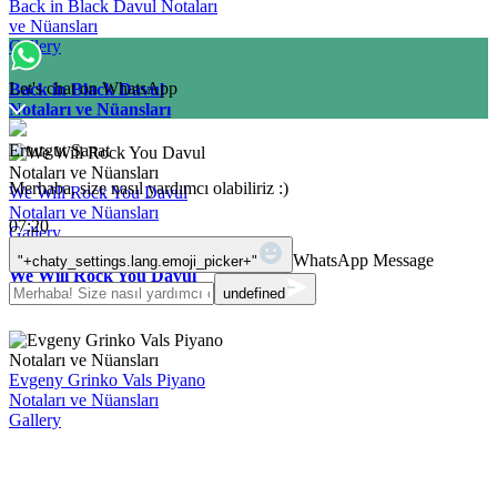
Back in Black Davul Notaları
ve Nüansları
Gallery
Let's chat on WhatsApp
Back in Black Davul
Notaları ve Nüansları
Erturgut Sanat
Merhaba, size nasıl yardımcı olabiliriz :)
We Will Rock You Davul
Notaları ve Nüansları
07:20
Gallery
WhatsApp Message
"+chaty_settings.lang.emoji_picker+"
We Will Rock You Davul
undefined
Notaları ve Nüansları
Evgeny Grinko Vals Piyano
Notaları ve Nüansları
Gallery
Evgeny Grinko Vals Piyano
Notaları ve Nüansları