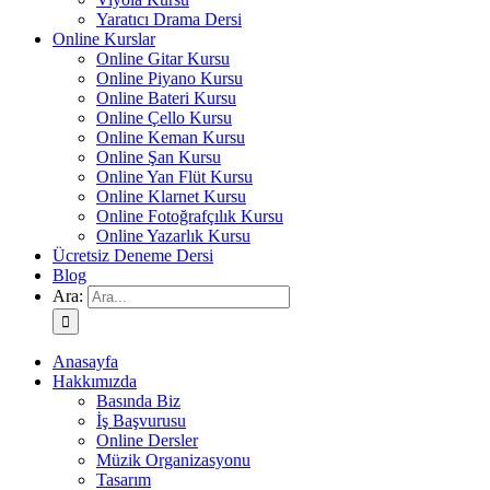
Yaratıcı Drama Dersi
Online Kurslar
Online Gitar Kursu
Online Piyano Kursu
Online Bateri Kursu
Online Çello Kursu
Online Keman Kursu
Online Şan Kursu
Online Yan Flüt Kursu
Online Klarnet Kursu
Online Fotoğrafçılık Kursu
Online Yazarlık Kursu
Ücretsiz Deneme Dersi
Blog
Ara:
Anasayfa
Hakkımızda
Basında Biz
İş Başvurusu
Online Dersler
Müzik Organizasyonu
Tasarım