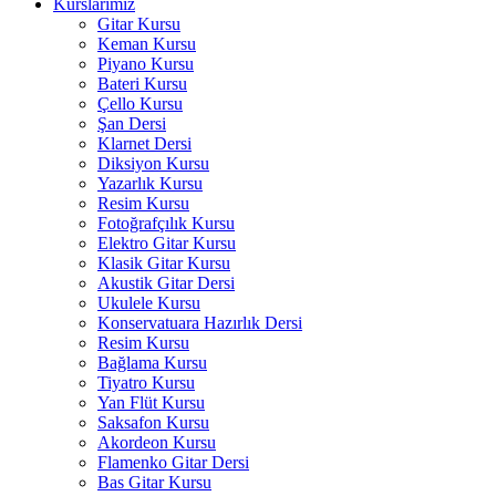
Kurslarımız
Gitar Kursu
Keman Kursu
Piyano Kursu
Bateri Kursu
Çello Kursu
Şan Dersi
Klarnet Dersi
Diksiyon Kursu
Yazarlık Kursu
Resim Kursu
Fotoğrafçılık Kursu
Elektro Gitar Kursu
Klasik Gitar Kursu
Akustik Gitar Dersi
Ukulele Kursu
Konservatuara Hazırlık Dersi
Resim Kursu
Bağlama Kursu
Tiyatro Kursu
Yan Flüt Kursu
Saksafon Kursu
Akordeon Kursu
Flamenko Gitar Dersi
Bas Gitar Kursu