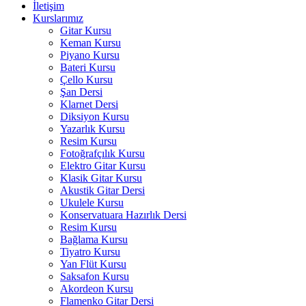
İletişim
Kurslarımız
Gitar Kursu
Keman Kursu
Piyano Kursu
Bateri Kursu
Çello Kursu
Şan Dersi
Klarnet Dersi
Diksiyon Kursu
Yazarlık Kursu
Resim Kursu
Fotoğrafçılık Kursu
Elektro Gitar Kursu
Klasik Gitar Kursu
Akustik Gitar Dersi
Ukulele Kursu
Konservatuara Hazırlık Dersi
Resim Kursu
Bağlama Kursu
Tiyatro Kursu
Yan Flüt Kursu
Saksafon Kursu
Akordeon Kursu
Flamenko Gitar Dersi