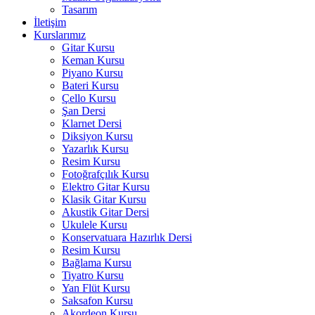
Tasarım
İletişim
Kurslarımız
Gitar Kursu
Keman Kursu
Piyano Kursu
Bateri Kursu
Çello Kursu
Şan Dersi
Klarnet Dersi
Diksiyon Kursu
Yazarlık Kursu
Resim Kursu
Fotoğrafçılık Kursu
Elektro Gitar Kursu
Klasik Gitar Kursu
Akustik Gitar Dersi
Ukulele Kursu
Konservatuara Hazırlık Dersi
Resim Kursu
Bağlama Kursu
Tiyatro Kursu
Yan Flüt Kursu
Saksafon Kursu
Akordeon Kursu