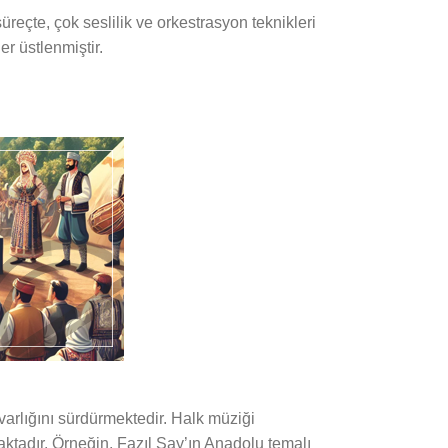
çte, çok seslilik ve orkestrasyon teknikleri
r üstlenmiştir.
rlığını sürdürmektedir. Halk müziği
maktadır. Örneğin, Fazıl Say’ın Anadolu temalı