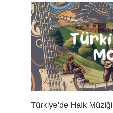
View
Larger
Image
Türkiye’de Halk Müziğ