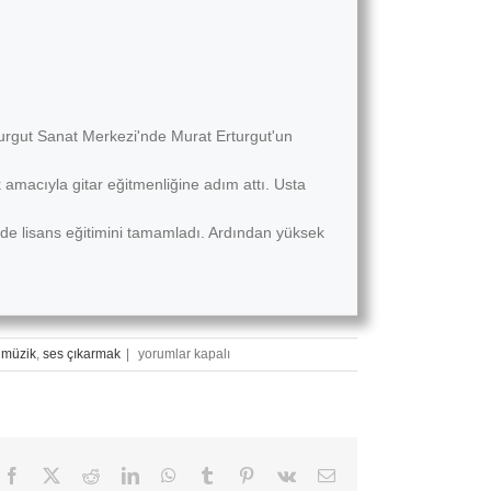
turgut Sanat Merkezi'nde Murat Erturgut'un
 amacıyla gitar eğitmenliğine adım attı. Usta
de lisans eğitimini tamamladı. Ardından yüksek
Türkiye’de
,
müzik
,
ses çıkarmak
|
yorumlar kapalı
Halk
Müziğinin
Modernleşme
Süreci
için
Facebook
X
Reddit
LinkedIn
WhatsApp
Tumblr
Pinterest
Vk
E-