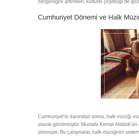
zenginliğini artırırken, kültürel çeşitliliği de g
Cumhuriyet Dönemi ve Halk Müzi
Cumhuriyet’in ilanından sonra, halk müziği mo
olarak görülmüştür. Mustafa Kemal Atatürk’ün gi
alınmıştır. Bu çalışmalar, halk müziğinin sist