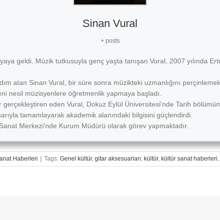
Sinan Vural
+ posts
nyaya geldi. Müzik tutkusuyla genç yaşta tanışan Vural, 2007 yılında Er
adım atan Sinan Vural, bir süre sonra müzikteki uzmanlığını perçinlemek
yeni nesil müzisyenlere öğretmenlik yapmaya başladı.
 gerçekleştiren eden Vural, Dokuz Eylül Üniversitesi'nde Tarih bölümün
arıyla tamamlayarak akademik alanındaki bilgisini güçlendirdi.
ut Sanat Merkezi'nde Kurum Müdürü olarak görev yapmaktadır.
anat Haberleri
|
Tags:
Genel kültür
,
gitar aksesuarları
,
kültür
,
kültür sanat haberleri