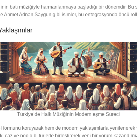
n batı müziğiyle harmanlanmaya başladığı bir dönemdir. Bu süre
ve Ahmet Adnan Saygun gibi isimler, bu entegrasyonda öncü rolle
Yaklaşımlar
Türkiye’de Halk Müziğinin Modernleşme Süreci
 formunu koruyarak hem de modern yaklaşımlarla yenilenerek va
ik, caz ve pop gibi türlerle birleştirerek yeni bir yorum kazandır