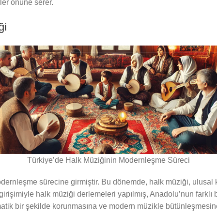
özler önüne serer.
ği
Türkiye’de Halk Müziğinin Modernleşme Süreci
dernleşme sürecine girmiştir. Bu dönemde, halk müziği, ulusal 
rişimiyle halk müziği derlemeleri yapılmış, Anadolu’nun farklı b
ematik bir şekilde korunmasına ve modern müzikle bütünleşmesine