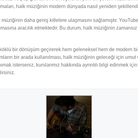
ışmaları, halk müziğinin modern dünyada nasıl yeniden şekillendi
lk müziğinin daha geniş kitlelere ulaşmasını sağlamıştır. YouTub
masına aracılık etmektedir. Bu durum, halk müziğinin zamansız b
öklü bir dönüşüm geçirerek hem geleneksel hem de modern bir s
mların bir arada kullanılması, halk müziğinin geleceği için umut 
mak isterseniz, kurslarımız hakkında ayrıntılı bilgi edinmek içi
irsiniz.