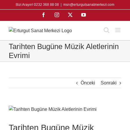
Skip
Bizi Arayın! 0232 368 88 08
|
msn@erturgutsanatmerkezi.com
to
Facebook
Instagram
X
YouTube
content
Tarihten Bugüne Müzik Aletlerinin
Evrimi
Önceki
Sonraki
View
Larger
Image
Tarihten Bugüne Müzik