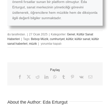
önemli fırsatlar sunan bir platform olmuştur. Eda
Erturgut, sanat merkezinin yöneticiliği görevini
üstlenerek, öğrencilere hem müzikle hem de diksiyonla
ilgili değerli bilgiler sunmaktadır.
&s tarafından.
|
27 Ocak 2025
|
Kategoriler:
Genel
,
Kültür Sanat
Haberleri
|
Tags:
Bebop Müzik
,
cumhuriyet
,
kültür
,
kültür sanat
,
kültür
Tarihten
sanat haberleri
,
müzik
|
yorumlar kapalı
Bugüne
Müzik
Aletlerinin
Evrimi
için
Paylaş
Facebook
X
Reddit
LinkedIn
WhatsApp
Tumblr
Pinterest
Vk
E-
posta
About the Author:
Eda Erturgut