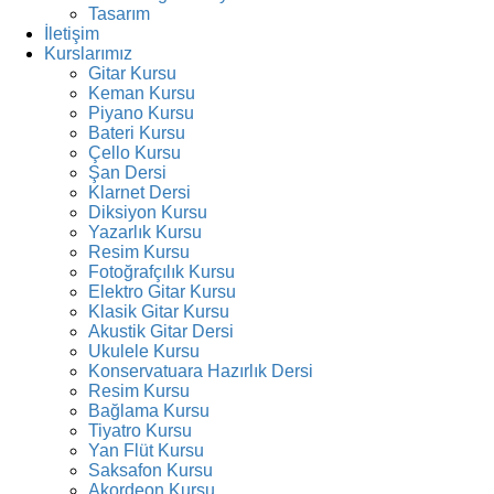
Tasarım
İletişim
Kurslarımız
Gitar Kursu
Keman Kursu
Piyano Kursu
Bateri Kursu
Çello Kursu
Şan Dersi
Klarnet Dersi
Diksiyon Kursu
Yazarlık Kursu
Resim Kursu
Fotoğrafçılık Kursu
Elektro Gitar Kursu
Klasik Gitar Kursu
Akustik Gitar Dersi
Ukulele Kursu
Konservatuara Hazırlık Dersi
Resim Kursu
Bağlama Kursu
Tiyatro Kursu
Yan Flüt Kursu
Saksafon Kursu
Akordeon Kursu