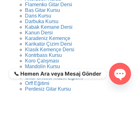
Flamenko Gitar Dersi
Bas Gitar Kursu
Dans Kursu
Darbuka Kursu
Kabak Kemane Dersi
Kanun Dersi
Karadeniz Kemençe
Karikatür Çizim Dersi
Klasik Kemençe Dersi
Kontrbass Kursu
Koro Çalışması
Mandolin Kursu
Ney Dersi
📞 Hemen Ara veya Mesaj Gönder
Okul Öncesi Müzik Eğitimi
Orff Eğitimi
Open ch
Perdesiz Gitar Kursu
Perküsyon Kursu – Ritm Atölyesi
Tambur Kursu
Trompet Dersi
Tulum Dersi
Türk Müziği Konservatuarına Hazırlık Dersi
Ud Dersi
Caz Gitar Dersi
Video Kurgu Eğitimi
Viyola Kursu