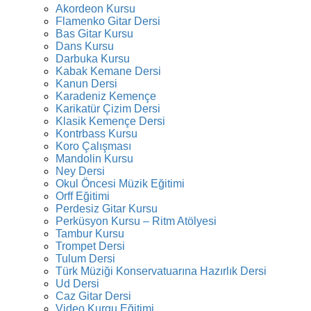
Akordeon Kursu
Flamenko Gitar Dersi
Bas Gitar Kursu
Dans Kursu
Darbuka Kursu
Kabak Kemane Dersi
Kanun Dersi
Karadeniz Kemençe
Karikatür Çizim Dersi
Klasik Kemençe Dersi
Kontrbass Kursu
Koro Çalışması
Mandolin Kursu
Ney Dersi
Okul Öncesi Müzik Eğitimi
Orff Eğitimi
Perdesiz Gitar Kursu
Perküsyon Kursu – Ritm Atölyesi
Tambur Kursu
Trompet Dersi
Tulum Dersi
Türk Müziği Konservatuarına Hazırlık Dersi
Ud Dersi
Caz Gitar Dersi
Video Kurgu Eğitimi