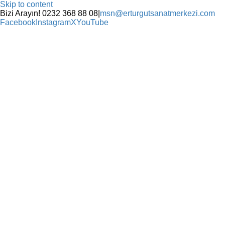
Skip to content
Bizi Arayın! 0232 368 88 08
|
msn@erturgutsanatmerkezi.com
Facebook
Instagram
X
YouTube