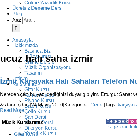
Online Yazarlık Kursu
Ücretsiz Deneme Dersi
Blog
Ara:
Anasayfa
Hakkımızda
Basında Biz
ucuz halı saha izmir
İş Başvurusu
Online Dersler
Müzik Organizasyonu
Tasarım
İletişim
İzmir Karşıyaka Halı Sahaları Telefon N
Kurslarımız
Gitar Kursu
Nereden çıktı bu yazı dediğinizi duyar gibiyim. Erturgut Sanat ve 
Keman Kursu
Piyano Kursu
&s tarafından.
|
24 Mayıs 2010
|
Kategoriler:
Genel
|
Tags:
karşıyak
Bateri Kursu
Read More
Çello Kursu
Şan Dersi
Facebook
Ins
Müzik Kurslarımız
Klarnet Dersi
Page load lin
Diksiyon Kursu
Yazarlık Kursu
Gitar Kursu