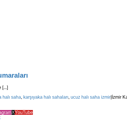
umaraları
[...]
a halı saha
,
karşıyaka halı sahaları
,
ucuz halı saha izmir
|
İzmir K
tagram
X
YouTube
k