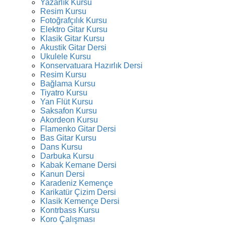
Yazarlık Kursu
Resim Kursu
Fotoğrafçılık Kursu
Elektro Gitar Kursu
Klasik Gitar Kursu
Akustik Gitar Dersi
Ukulele Kursu
Konservatuara Hazırlık Dersi
Resim Kursu
Bağlama Kursu
Tiyatro Kursu
Yan Flüt Kursu
Saksafon Kursu
Akordeon Kursu
Flamenko Gitar Dersi
Bas Gitar Kursu
Dans Kursu
Darbuka Kursu
Kabak Kemane Dersi
Kanun Dersi
Karadeniz Kemençe
Karikatür Çizim Dersi
Klasik Kemençe Dersi
Kontrbass Kursu
Koro Çalışması