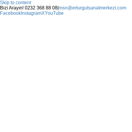
Skip to content
Bizi Arayın! 0232 368 88 08
|
msn@erturgutsanatmerkezi.com
Facebook
Instagram
X
YouTube