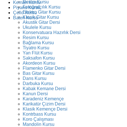
Resim Kursu
Keman Kursu
Fotoğrafçılık Kursu
Piyano Kursu
Elektro Gitar Kursu
Çello Kursu
Klasik Gitar Kursu
Bateri Kursu
Akustik Gitar Dersi
Ukulele Kursu
Konservatuara Hazırlık Dersi
Resim Kursu
Bağlama Kursu
Tiyatro Kursu
Yan Flüt Kursu
Saksafon Kursu
Akordeon Kursu
Flamenko Gitar Dersi
Bas Gitar Kursu
Dans Kursu
Darbuka Kursu
Kabak Kemane Dersi
Kanun Dersi
Karadeniz Kemençe
Karikatür Çizim Dersi
Klasik Kemençe Dersi
Kontrbass Kursu
Koro Çalışması
Mandolin Kursu