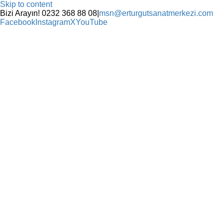
Skip to content
Bizi Arayın! 0232 368 88 08
|
msn@erturgutsanatmerkezi.com
Facebook
Instagram
X
YouTube