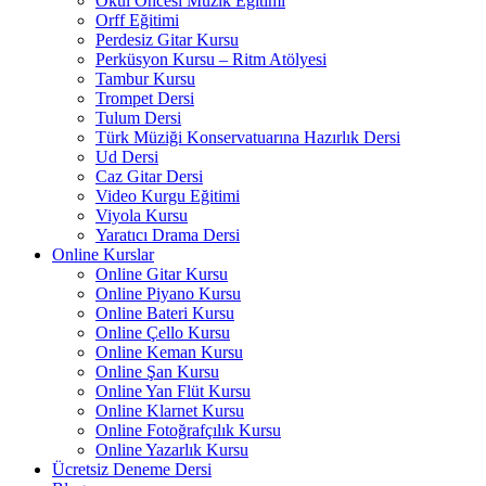
Okul Öncesi Müzik Eğitimi
Orff Eğitimi
Perdesiz Gitar Kursu
Perküsyon Kursu – Ritm Atölyesi
Tambur Kursu
Trompet Dersi
Tulum Dersi
Türk Müziği Konservatuarına Hazırlık Dersi
Ud Dersi
Caz Gitar Dersi
Video Kurgu Eğitimi
Viyola Kursu
Yaratıcı Drama Dersi
Online Kurslar
Online Gitar Kursu
Online Piyano Kursu
Online Bateri Kursu
Online Çello Kursu
Online Keman Kursu
Online Şan Kursu
Online Yan Flüt Kursu
Online Klarnet Kursu
Online Fotoğrafçılık Kursu
Online Yazarlık Kursu
Ücretsiz Deneme Dersi