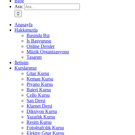
Blog
Ara:
Anasayfa
Hakkımızda
Basında Biz
İş Başvurusu
Online Dersler
Müzik Organizasyonu
Tasarım
İletişim
Kurslarımız
Gitar Kursu
Keman Kursu
Piyano Kursu
Bateri Kursu
Çello Kursu
Şan Dersi
Klarnet Dersi
Diksiyon Kursu
Yazarlık Kursu
Resim Kursu
Fotoğrafçılık Kursu
Elektro Gitar Kursu