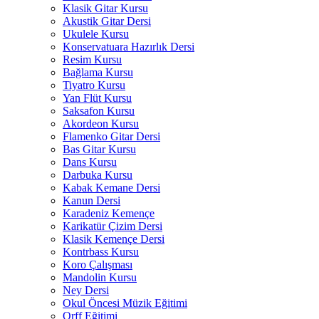
Klasik Gitar Kursu
Akustik Gitar Dersi
Ukulele Kursu
Konservatuara Hazırlık Dersi
Resim Kursu
Bağlama Kursu
Tiyatro Kursu
Yan Flüt Kursu
Saksafon Kursu
Akordeon Kursu
Flamenko Gitar Dersi
Bas Gitar Kursu
Dans Kursu
Darbuka Kursu
Kabak Kemane Dersi
Kanun Dersi
Karadeniz Kemençe
Karikatür Çizim Dersi
Klasik Kemençe Dersi
Kontrbass Kursu
Koro Çalışması
Mandolin Kursu
Ney Dersi
Okul Öncesi Müzik Eğitimi
Orff Eğitimi