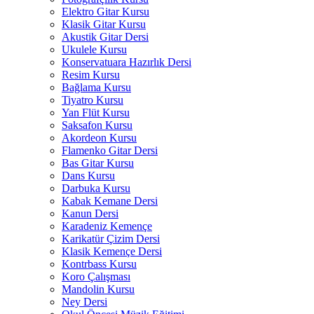
Elektro Gitar Kursu
Klasik Gitar Kursu
Akustik Gitar Dersi
Ukulele Kursu
Konservatuara Hazırlık Dersi
Resim Kursu
Bağlama Kursu
Tiyatro Kursu
Yan Flüt Kursu
Saksafon Kursu
Akordeon Kursu
Flamenko Gitar Dersi
Bas Gitar Kursu
Dans Kursu
Darbuka Kursu
Kabak Kemane Dersi
Kanun Dersi
Karadeniz Kemençe
Karikatür Çizim Dersi
Klasik Kemençe Dersi
Kontrbass Kursu
Koro Çalışması
Mandolin Kursu
Ney Dersi