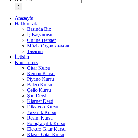
Anasayfa
Hakkımızda
Basında Biz
İş Başvurusu
Online Dersler
Müzik Organizasyonu
Tasarım
İletişim
Kurslarımız
Gitar Kursu
Keman Kursu
Piyano Kursu
Bateri Kursu
Çello Kursu
Şan Dersi
Klarnet Dersi
Diksiyon Kursu
Yazarlık Kursu
Resim Kursu
Fotoğrafçılık Kursu
Elektro Gitar Kursu
Klasik Gitar Kursu