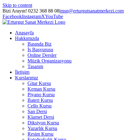
Skip to content
Bizi Arayın! 0232 368 88 08
|
msn@erturgutsanatmerkezi.com
Facebook
Instagram
X
YouTube
Anasayfa
Hakkımızda
Basında Biz
İş Başvurusu
Online Dersler
Müzik Organizasyonu
Tasarım
İletişim
Kurslarımız
Gitar Kursu
Keman Kursu
Piyano Kursu
Bateri Kursu
Çello Kursu
Şan Dersi
Klarnet Dersi
Diksiyon Kursu
Yazarlık Kursu
Resim Kursu
Fotoğrafçılık Kursu