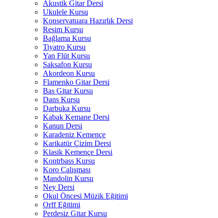
Akustik Gitar Dersi
Ukulele Kursu
Konservatuara Hazırlık Dersi
Resim Kursu
Bağlama Kursu
Tiyatro Kursu
Yan Flüt Kursu
Saksafon Kursu
Akordeon Kursu
Flamenko Gitar Dersi
Bas Gitar Kursu
Dans Kursu
Darbuka Kursu
Kabak Kemane Dersi
Kanun Dersi
Karadeniz Kemençe
Karikatür Çizim Dersi
Klasik Kemençe Dersi
Kontrbass Kursu
Koro Çalışması
Mandolin Kursu
Ney Dersi
Okul Öncesi Müzik Eğitimi
Orff Eğitimi
Perdesiz Gitar Kursu