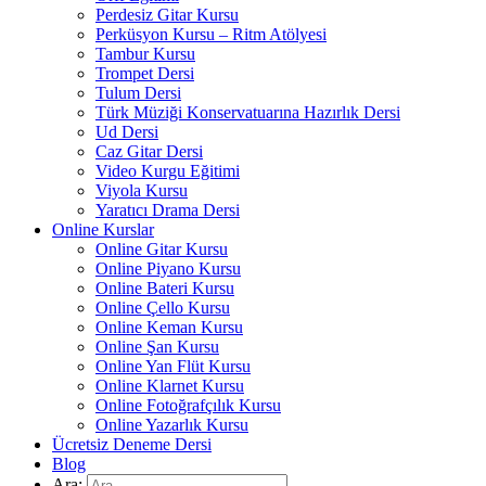
Perdesiz Gitar Kursu
Perküsyon Kursu – Ritm Atölyesi
Tambur Kursu
Trompet Dersi
Tulum Dersi
Türk Müziği Konservatuarına Hazırlık Dersi
Ud Dersi
Caz Gitar Dersi
Video Kurgu Eğitimi
Viyola Kursu
Yaratıcı Drama Dersi
Online Kurslar
Online Gitar Kursu
Online Piyano Kursu
Online Bateri Kursu
Online Çello Kursu
Online Keman Kursu
Online Şan Kursu
Online Yan Flüt Kursu
Online Klarnet Kursu
Online Fotoğrafçılık Kursu
Online Yazarlık Kursu
Ücretsiz Deneme Dersi
Blog
Ara: