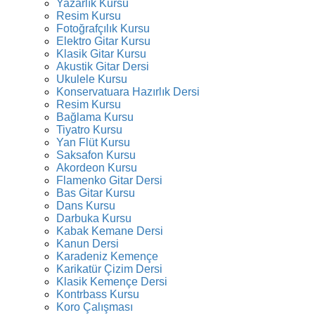
Yazarlık Kursu
Resim Kursu
Fotoğrafçılık Kursu
Elektro Gitar Kursu
Klasik Gitar Kursu
Akustik Gitar Dersi
Ukulele Kursu
Konservatuara Hazırlık Dersi
Resim Kursu
Bağlama Kursu
Tiyatro Kursu
Yan Flüt Kursu
Saksafon Kursu
Akordeon Kursu
Flamenko Gitar Dersi
Bas Gitar Kursu
Dans Kursu
Darbuka Kursu
Kabak Kemane Dersi
Kanun Dersi
Karadeniz Kemençe
Karikatür Çizim Dersi
Klasik Kemençe Dersi
Kontrbass Kursu
Koro Çalışması