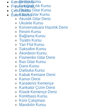
Resim Kursu
Keman Kursu
Fotoğrafçılık Kursu
Piyano Kursu
Elektro Gitar Kursu
Çello Kursu
Klasik Gitar Kursu
Bateri Kursu
Akustik Gitar Dersi
Ukulele Kursu
Konservatuara Hazırlık Dersi
Resim Kursu
Bağlama Kursu
Tiyatro Kursu
Yan Flüt Kursu
Saksafon Kursu
Akordeon Kursu
Flamenko Gitar Dersi
Bas Gitar Kursu
Dans Kursu
Darbuka Kursu
Kabak Kemane Dersi
Kanun Dersi
Karadeniz Kemençe
Karikatür Çizim Dersi
Klasik Kemençe Dersi
Kontrbass Kursu
Koro Çalışması
Mandolin Kursu