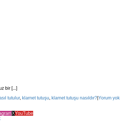
 bir [...]
sıl tutulur
,
klarnet tutuşu
,
klarnet tutuşu nasıldır?
|
Yorum yok
tagram
X
YouTube
k