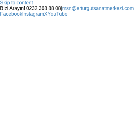
Skip to content
Bizi Arayın! 0232 368 88 08
|
msn@erturgutsanatmerkezi.com
Facebook
Instagram
X
YouTube