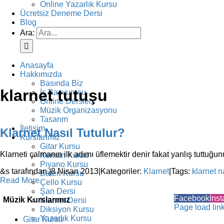
Online Yazarlık Kursu
Ücretsiz Deneme Dersi
Blog
Ara:
Anasayfa
Hakkımızda
Basında Biz
klarnet tutuşu
İş Başvurusu
Online Dersler
Müzik Organizasyonu
Tasarım
İletişim
Klarnet Nasıl Tutulur?
Kurslarımız
Gitar Kursu
Klarneti çalmanın ilk adımı üflemektir denir fakat yanlış tuttuğunuz
Keman Kursu
Piyano Kursu
&s tarafından.
|
8 Nisan 2013
|
Kategoriler:
Klarnet
|
Tags:
klarnet na
Bateri Kursu
Read More
Çello Kursu
Şan Dersi
Facebook
Ins
Müzik Kurslarımız
Klarnet Dersi
Page load lin
Diksiyon Kursu
Yazarlık Kursu
Gitar Kursu