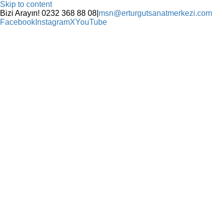
Skip to content
Bizi Arayın! 0232 368 88 08
|
msn@erturgutsanatmerkezi.com
Facebook
Instagram
X
YouTube