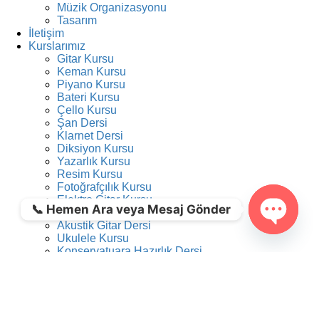
Müzik Organizasyonu
Tasarım
İletişim
Kurslarımız
Gitar Kursu
Keman Kursu
Piyano Kursu
Bateri Kursu
Çello Kursu
Şan Dersi
Klarnet Dersi
Diksiyon Kursu
Yazarlık Kursu
Resim Kursu
Fotoğrafçılık Kursu
Elektro Gitar Kursu
📞 Hemen Ara veya Mesaj Gönder
Klasik Gitar Kursu
Akustik Gitar Dersi
Ukulele Kursu
Open ch
Konservatuara Hazırlık Dersi
Resim Kursu
Bağlama Kursu
Tiyatro Kursu
Yan Flüt Kursu
Saksafon Kursu