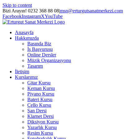
Skip to content
Bizi Arayın! 0232 368 88 08
|
msn@erturgutsanatmerkezi.com
Facebook
Instagram
X
YouTube
Anasayfa
Hakkımızda
Basında Biz
İş Başvurusu
Online Dersler
Müzik Organizasyonu
Tasarım
İletişim
Kurslarımız
Gitar Kursu
Keman Kursu
Piyano Kursu
Bateri Kursu
Çello Kursu
Şan Dersi
Klarnet Dersi
Diksiyon Kursu
Yazarlık Kursu
Resim Kursu
Fotoğrafçılık Kursu