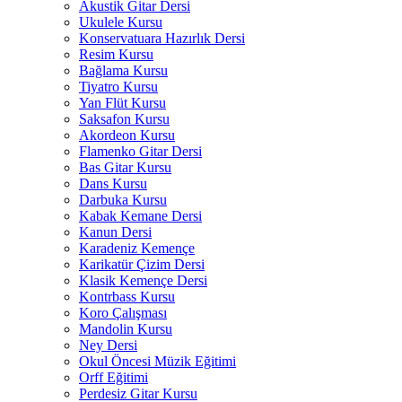
Akustik Gitar Dersi
Ukulele Kursu
Konservatuara Hazırlık Dersi
Resim Kursu
Bağlama Kursu
Tiyatro Kursu
Yan Flüt Kursu
Saksafon Kursu
Akordeon Kursu
Flamenko Gitar Dersi
Bas Gitar Kursu
Dans Kursu
Darbuka Kursu
Kabak Kemane Dersi
Kanun Dersi
Karadeniz Kemençe
Karikatür Çizim Dersi
Klasik Kemençe Dersi
Kontrbass Kursu
Koro Çalışması
Mandolin Kursu
Ney Dersi
Okul Öncesi Müzik Eğitimi
Orff Eğitimi
Perdesiz Gitar Kursu