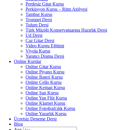
Perdesiz Gitar Kursu
Perküsyon Kursu – Ritm Atölyesi
Tambur Kursu
Trompet Dersi
Tulum Dersi
Türk Müziği Konservatuarına Hazırlık Dersi
Ud Dersi
Caz Gitar Dersi
Video Kurgu Eğitimi
Viyola Kursu
Yaratıcı Drama Dersi
Online Kurslar
Online Gitar Kursu
Online Piyano Kursu
Online Bateri Kursu
Online Çello Kursu
Online Keman Kursu
Online Şan Kursu
Online Yan Flüt Kursu
Online Klarnet Kursu
Online Fotoğrafçılık Kursu
Online Yazarlık Kursu
Ücretsiz Deneme Dersi
Blog
Ara: