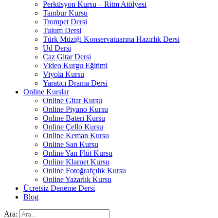
Perküsyon Kursu – Ritm Atölyesi
Tambur Kursu
Trompet Dersi
Tulum Dersi
Türk Müziği Konservatuarına Hazırlık Dersi
Ud Dersi
Caz Gitar Dersi
Video Kurgu Eğitimi
Viyola Kursu
Yaratıcı Drama Dersi
Online Kurslar
Online Gitar Kursu
Online Piyano Kursu
Online Bateri Kursu
Online Çello Kursu
Online Keman Kursu
Online Şan Kursu
Online Yan Flüt Kursu
Online Klarnet Kursu
Online Fotoğrafçılık Kursu
Online Yazarlık Kursu
Ücretsiz Deneme Dersi
Blog
Ara: