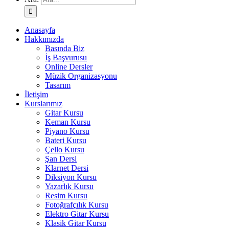
Anasayfa
Hakkımızda
Basında Biz
İş Başvurusu
Online Dersler
Müzik Organizasyonu
Tasarım
İletişim
Kurslarımız
Gitar Kursu
Keman Kursu
Piyano Kursu
Bateri Kursu
Çello Kursu
Şan Dersi
Klarnet Dersi
Diksiyon Kursu
Yazarlık Kursu
Resim Kursu
Fotoğrafçılık Kursu
Elektro Gitar Kursu
Klasik Gitar Kursu