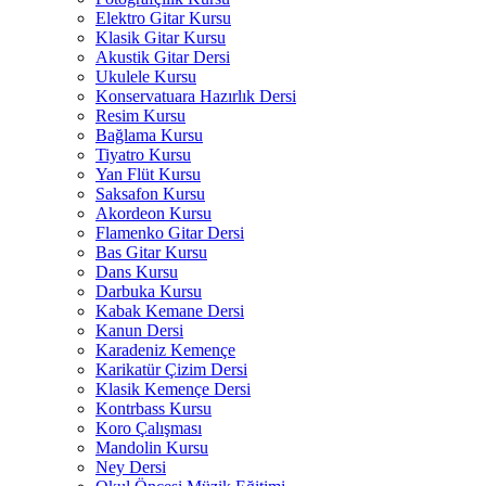
Elektro Gitar Kursu
Klasik Gitar Kursu
Akustik Gitar Dersi
Ukulele Kursu
Konservatuara Hazırlık Dersi
Resim Kursu
Bağlama Kursu
Tiyatro Kursu
Yan Flüt Kursu
Saksafon Kursu
Akordeon Kursu
Flamenko Gitar Dersi
Bas Gitar Kursu
Dans Kursu
Darbuka Kursu
Kabak Kemane Dersi
Kanun Dersi
Karadeniz Kemençe
Karikatür Çizim Dersi
Klasik Kemençe Dersi
Kontrbass Kursu
Koro Çalışması
Mandolin Kursu
Ney Dersi