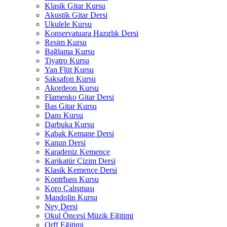
Klasik Gitar Kursu
Akustik Gitar Dersi
Ukulele Kursu
Konservatuara Hazırlık Dersi
Resim Kursu
Bağlama Kursu
Tiyatro Kursu
Yan Flüt Kursu
Saksafon Kursu
Akordeon Kursu
Flamenko Gitar Dersi
Bas Gitar Kursu
Dans Kursu
Darbuka Kursu
Kabak Kemane Dersi
Kanun Dersi
Karadeniz Kemençe
Karikatür Çizim Dersi
Klasik Kemençe Dersi
Kontrbass Kursu
Koro Çalışması
Mandolin Kursu
Ney Dersi
Okul Öncesi Müzik Eğitimi
Orff Eğitimi