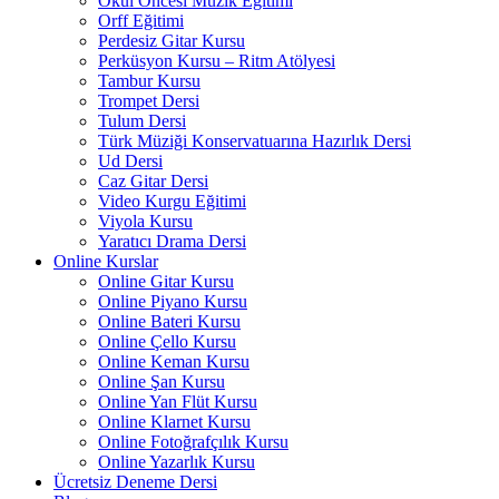
Okul Öncesi Müzik Eğitimi
Orff Eğitimi
Perdesiz Gitar Kursu
Perküsyon Kursu – Ritm Atölyesi
Tambur Kursu
Trompet Dersi
Tulum Dersi
Türk Müziği Konservatuarına Hazırlık Dersi
Ud Dersi
Caz Gitar Dersi
Video Kurgu Eğitimi
Viyola Kursu
Yaratıcı Drama Dersi
Online Kurslar
Online Gitar Kursu
Online Piyano Kursu
Online Bateri Kursu
Online Çello Kursu
Online Keman Kursu
Online Şan Kursu
Online Yan Flüt Kursu
Online Klarnet Kursu
Online Fotoğrafçılık Kursu
Online Yazarlık Kursu
Ücretsiz Deneme Dersi