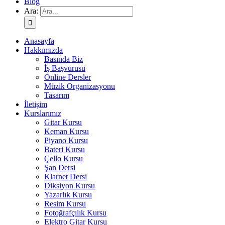
Blog
Ara:
Anasayfa
Hakkımızda
Basında Biz
İş Başvurusu
Online Dersler
Müzik Organizasyonu
Tasarım
İletişim
Kurslarımız
Gitar Kursu
Keman Kursu
Piyano Kursu
Bateri Kursu
Çello Kursu
Şan Dersi
Klarnet Dersi
Diksiyon Kursu
Yazarlık Kursu
Resim Kursu
Fotoğrafçılık Kursu
Elektro Gitar Kursu