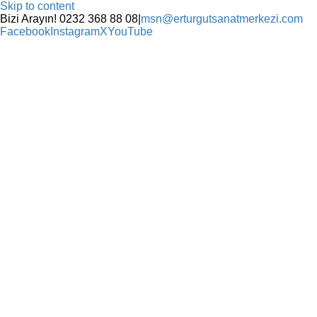
Skip to content
Bizi Arayın! 0232 368 88 08
|
msn@erturgutsanatmerkezi.com
Facebook
Instagram
X
YouTube