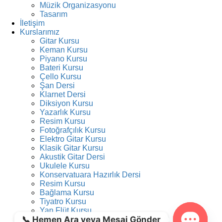
Müzik Organizasyonu
Tasarım
İletişim
Kurslarımız
Gitar Kursu
Keman Kursu
Piyano Kursu
Bateri Kursu
Çello Kursu
Şan Dersi
Klarnet Dersi
Diksiyon Kursu
Yazarlık Kursu
Resim Kursu
Fotoğrafçılık Kursu
Elektro Gitar Kursu
Klasik Gitar Kursu
Akustik Gitar Dersi
Ukulele Kursu
Konservatuara Hazırlık Dersi
Resim Kursu
Bağlama Kursu
Tiyatro Kursu
Yan Flüt Kursu
📞 Hemen Ara veya Mesaj Gönder
Saksafon Kursu