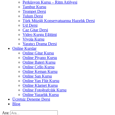
Perküsyon Kursu – Ritm Atölyesi
Tambur Kursu
Trompet Dersi
Tulum Dersi
Türk Müziği Konservatuarına Hazırlık Dersi
Ud Dersi
Caz Gitar Dersi
Video Kurgu Eğitimi
Viyola Kursu
Yaratıcı Drama Dersi
Online Kurslar
Online Gitar Kursu
Online Piyano Kursu
Online Bateri Kursu
Online Çello Kursu
Online Keman Kursu
Online Şan Kursu
Online Yan Flüt Kursu
Online Klarnet Kursu
Online Fotoğrafçılık Kursu
Online Yazarlık Kursu
Ücretsiz Deneme Dersi
Blog
Ara: