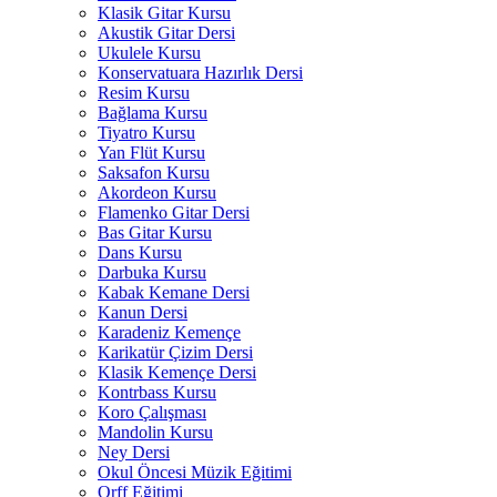
Klasik Gitar Kursu
Akustik Gitar Dersi
Ukulele Kursu
Konservatuara Hazırlık Dersi
Resim Kursu
Bağlama Kursu
Tiyatro Kursu
Yan Flüt Kursu
Saksafon Kursu
Akordeon Kursu
Flamenko Gitar Dersi
Bas Gitar Kursu
Dans Kursu
Darbuka Kursu
Kabak Kemane Dersi
Kanun Dersi
Karadeniz Kemençe
Karikatür Çizim Dersi
Klasik Kemençe Dersi
Kontrbass Kursu
Koro Çalışması
Mandolin Kursu
Ney Dersi
Okul Öncesi Müzik Eğitimi
Orff Eğitimi