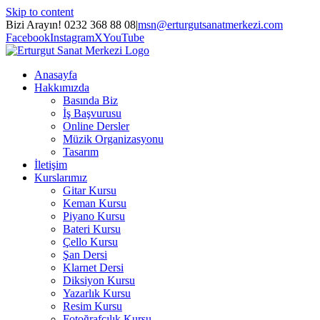
Skip to content
Bizi Arayın! 0232 368 88 08
|
msn@erturgutsanatmerkezi.com
Facebook
Instagram
X
YouTube
Anasayfa
Hakkımızda
Basında Biz
İş Başvurusu
Online Dersler
Müzik Organizasyonu
Tasarım
İletişim
Kurslarımız
Gitar Kursu
Keman Kursu
Piyano Kursu
Bateri Kursu
Çello Kursu
Şan Dersi
Klarnet Dersi
Diksiyon Kursu
Yazarlık Kursu
Resim Kursu
Fotoğrafçılık Kursu