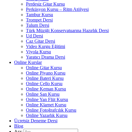
Perdesiz Gitar Kursu
Perküsyon Kursu – Ritm Atölyesi
Tambur Kursu
Trompet Dersi
Tulum Dersi
Türk Müziği Konservatuarına Hazırlık Dersi
Ud Dersi
Caz Gitar Dersi
Video Kurgu Eğitimi
Viyola Kursu
Yaratıcı Drama Dersi
Online Kurslar
Online Gitar Kursu
Online Piyano Kursu
Online Bateri Kursu
Online Çello Kursu
Online Keman Kursu
Online Şan Kursu
Online Yan Flüt Kursu
Online Klarnet Kursu
Online Fotoğrafçılık Kursu
Online Yazarlık Kursu
Ücretsiz Deneme Dersi
Blog
Ara: