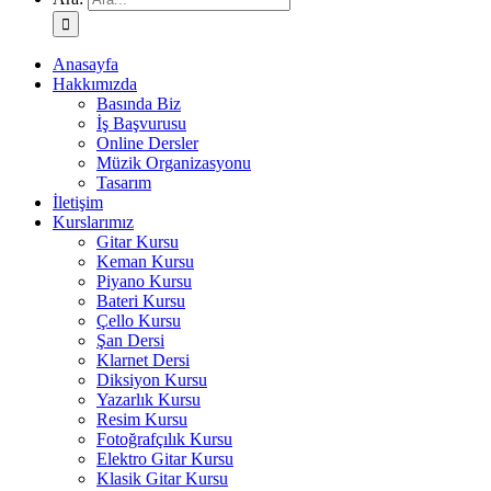
Anasayfa
Hakkımızda
Basında Biz
İş Başvurusu
Online Dersler
Müzik Organizasyonu
Tasarım
İletişim
Kurslarımız
Gitar Kursu
Keman Kursu
Piyano Kursu
Bateri Kursu
Çello Kursu
Şan Dersi
Klarnet Dersi
Diksiyon Kursu
Yazarlık Kursu
Resim Kursu
Fotoğrafçılık Kursu
Elektro Gitar Kursu
Klasik Gitar Kursu