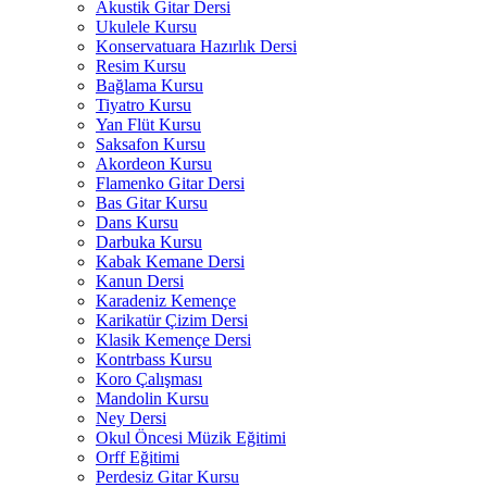
Akustik Gitar Dersi
Ukulele Kursu
Konservatuara Hazırlık Dersi
Resim Kursu
Bağlama Kursu
Tiyatro Kursu
Yan Flüt Kursu
Saksafon Kursu
Akordeon Kursu
Flamenko Gitar Dersi
Bas Gitar Kursu
Dans Kursu
Darbuka Kursu
Kabak Kemane Dersi
Kanun Dersi
Karadeniz Kemençe
Karikatür Çizim Dersi
Klasik Kemençe Dersi
Kontrbass Kursu
Koro Çalışması
Mandolin Kursu
Ney Dersi
Okul Öncesi Müzik Eğitimi
Orff Eğitimi
Perdesiz Gitar Kursu