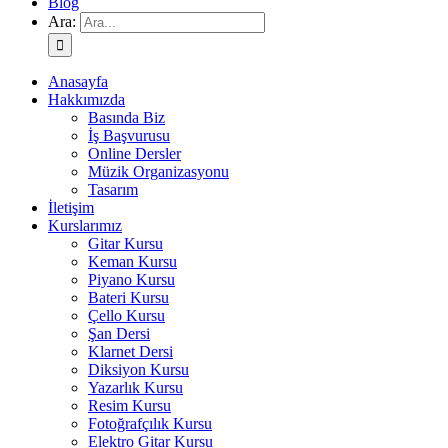
Blog
Ara:
Anasayfa
Hakkımızda
Basında Biz
İş Başvurusu
Online Dersler
Müzik Organizasyonu
Tasarım
İletişim
Kurslarımız
Gitar Kursu
Keman Kursu
Piyano Kursu
Bateri Kursu
Çello Kursu
Şan Dersi
Klarnet Dersi
Diksiyon Kursu
Yazarlık Kursu
Resim Kursu
Fotoğrafçılık Kursu
Elektro Gitar Kursu