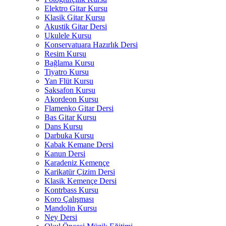
Elektro Gitar Kursu
Klasik Gitar Kursu
Akustik Gitar Dersi
Ukulele Kursu
Konservatuara Hazırlık Dersi
Resim Kursu
Bağlama Kursu
Tiyatro Kursu
Yan Flüt Kursu
Saksafon Kursu
Akordeon Kursu
Flamenko Gitar Dersi
Bas Gitar Kursu
Dans Kursu
Darbuka Kursu
Kabak Kemane Dersi
Kanun Dersi
Karadeniz Kemençe
Karikatür Çizim Dersi
Klasik Kemençe Dersi
Kontrbass Kursu
Koro Çalışması
Mandolin Kursu
Ney Dersi