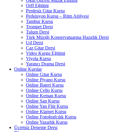
Okul Öncesi Müzik Eğitimi
Orff Eğitimi
Perdesiz Gitar Kursu
Perküsyon Kursu – Ritm Atölyesi
Tambur Kursu
Trompet Dersi
Tulum Dersi
Türk Müziği Konservatuarına Hazırlık Dersi
Ud Dersi
Caz Gitar Dersi
Video Kurgu Eğitimi
Viyola Kursu
Yaratıcı Drama Dersi
Online Kurslar
Online Gitar Kursu
Online Piyano Kursu
Online Bateri Kursu
Online Çello Kursu
Online Keman Kursu
Online Şan Kursu
Online Yan Flüt Kursu
Online Klarnet Kursu
Online Fotoğrafçılık Kursu
Online Yazarlık Kursu
Ücretsiz Deneme Dersi