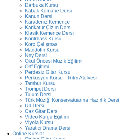
Darbuka Kursu
Kabak Kemane Dersi
Kanun Dersi
Karadeniz Kemençe
Karikatür Çizim Dersi
Klasik Kemençe Dersi
Kontrbass Kursu
Koro Çalışması
Mandolin Kursu
Ney Dersi
Okul Öncesi Müzik Eğitimi
Orff Eğitimi
Perdesiz Gitar Kursu
Perküsyon Kursu – Ritm Atölyesi
Tambur Kursu
Trompet Dersi
Tulum Dersi
Türk Müziği Konservatuarına Hazırlık Dersi
Ud Dersi
Caz Gitar Dersi
Video Kurgu Eğitimi
Viyola Kursu
Yaratıcı Drama Dersi
Online Kurslar