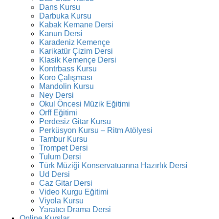
Dans Kursu
Darbuka Kursu
Kabak Kemane Dersi
Kanun Dersi
Karadeniz Kemençe
Karikatür Çizim Dersi
Klasik Kemençe Dersi
Kontrbass Kursu
Koro Çalışması
Mandolin Kursu
Ney Dersi
Okul Öncesi Müzik Eğitimi
Orff Eğitimi
Perdesiz Gitar Kursu
Perküsyon Kursu – Ritm Atölyesi
Tambur Kursu
Trompet Dersi
Tulum Dersi
Türk Müziği Konservatuarına Hazırlık Dersi
Ud Dersi
Caz Gitar Dersi
Video Kurgu Eğitimi
Viyola Kursu
Yaratıcı Drama Dersi
Online Kurslar