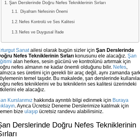
Şan Derslerinde Doğru Nefes Tekniklerinin Sırları
Diyafram Nefesinin Önemi
Nefes Kontrolü ve Ses Kalitesi
Nefes ve Duygusal İfade
rturgut Sanat
ailesi olarak bugün sizler için
Şan Derslerinde
oğru Nefes Tekniklerinin Sırları
konusunu ele alacağız.
Şan
ğitimi
alan herkes, sesin gücünü ve kontrolünü artırmak için
oğru nefes almanın ne kadar önemli olduğunu bilir.
Nefes
,
alnızca ses üretimi için gerekli bir araç değil, aynı zamanda şark
öylemenin temel taşıdır. Bu makalede, şan derslerinde kullanıla
oğru nefes tekniklerini ve bu tekniklerin ses kalitesi üzerindeki
tkilerini ele alacağız.
an Kurslarımız
hakkında ayrıntılı bilgi edinmek için
Buraya
ıklayın
. Ayrıca Ücretsiz Deneme Derslerimize katılmak için
emen bize
ulaşıp
ücretsiz randevu alabilirsiniz.
Şan Derslerinde Doğru Nefes Tekniklerinin
Sırları