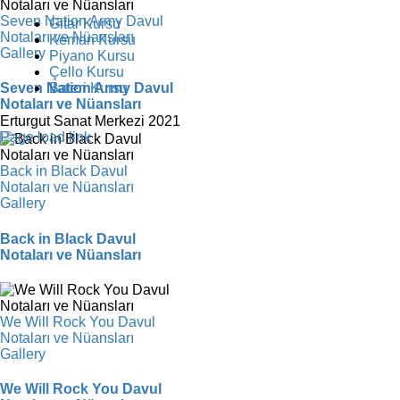
Seven Nation Army Davul
Gitar Kursu
Notaları ve Nüansları
Keman Kursu
Gallery
Piyano Kursu
Çello Kursu
Bateri Kursu
Seven Nation Army Davul
Notaları ve Nüansları
Erturgut Sanat Merkezi 2021
Facebook
Instagram
X
YouTube
Page load link
Back in Black Davul
Notaları ve Nüansları
Gallery
Back in Black Davul
Notaları ve Nüansları
We Will Rock You Davul
Notaları ve Nüansları
Gallery
We Will Rock You Davul