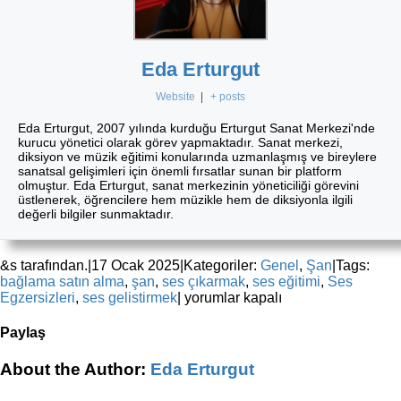
Eda Erturgut
Website
|
+ posts
Eda Erturgut, 2007 yılında kurduğu Erturgut Sanat Merkezi'nde
kurucu yönetici olarak görev yapmaktadır. Sanat merkezi,
diksiyon ve müzik eğitimi konularında uzmanlaşmış ve bireylere
sanatsal gelişimleri için önemli fırsatlar sunan bir platform
olmuştur. Eda Erturgut, sanat merkezinin yöneticiliği görevini
üstlenerek, öğrencilere hem müzikle hem de diksiyonla ilgili
değerli bilgiler sunmaktadır.
&s tarafından.
|
17 Ocak 2025
|
Kategoriler:
Genel
,
Şan
|
Tags:
bağlama satın alma
,
şan
,
ses çıkarmak
,
ses eğitimi
,
Ses
Şan
Egzersizleri
,
ses gelistirmek
|
yorumlar kapalı
Derslerinde
Doğru
Paylaş
Nefes
Tekniklerinin
Facebook
X
Reddit
LinkedIn
WhatsApp
Tumblr
Pinterest
Vk
E-
About the Author:
Eda Erturgut
Sırları
posta
için