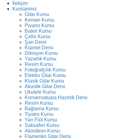
İletişim
Kurslarımız
Gitar Kursu
Keman Kursu
Piyano Kursu
Bateri Kursu
Çello Kursu
Şan Dersi
Klarnet Dersi
Diksiyon Kursu
Yazarlık Kursu
Resim Kursu
Fotoğrafçılık Kursu
Elektro Gitar Kursu
Klasik Gitar Kursu
Akustik Gitar Dersi
Ukulele Kursu
Konservatuara Hazırlık Dersi
Resim Kursu
Bağlama Kursu
Tiyatro Kursu
Yan Flüt Kursu
Saksafon Kursu
Akordeon Kursu
Flamenko Gitar Dersi