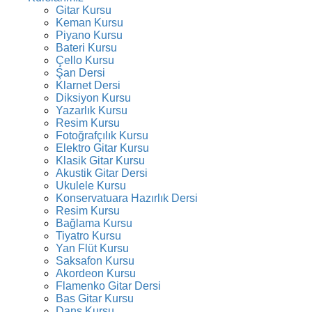
Gitar Kursu
Keman Kursu
Piyano Kursu
Bateri Kursu
Çello Kursu
Şan Dersi
Klarnet Dersi
Diksiyon Kursu
Yazarlık Kursu
Resim Kursu
Fotoğrafçılık Kursu
Elektro Gitar Kursu
Klasik Gitar Kursu
Akustik Gitar Dersi
Ukulele Kursu
Konservatuara Hazırlık Dersi
Resim Kursu
Bağlama Kursu
Tiyatro Kursu
Yan Flüt Kursu
Saksafon Kursu
Akordeon Kursu
Flamenko Gitar Dersi
Bas Gitar Kursu
Dans Kursu