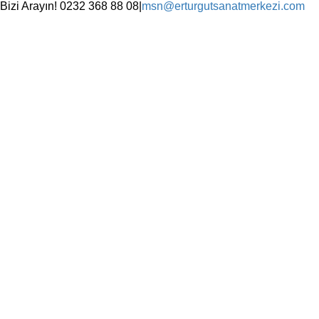
Skip
Bizi Arayın! 0232 368 88 08
|
msn@erturgutsanatmerkezi.com
to
Facebook
Instagram
X
YouTube
content