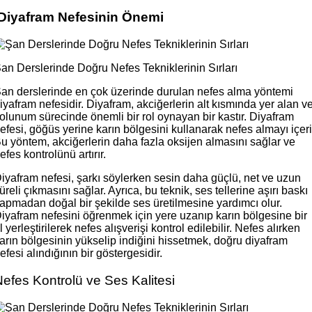
Diyafram Nefesinin Önemi
an Derslerinde Doğru Nefes Tekniklerinin Sırları
an derslerinde en çok üzerinde durulan nefes alma yöntemi
iyafram nefesidir. Diyafram, akciğerlerin alt kısmında yer alan v
olunum sürecinde önemli bir rol oynayan bir kastır. Diyafram
efesi, göğüs yerine karın bölgesini kullanarak nefes almayı içeri
u yöntem, akciğerlerin daha fazla oksijen almasını sağlar ve
efes kontrolünü artırır.
iyafram nefesi, şarkı söylerken sesin daha güçlü, net ve uzun
üreli çıkmasını sağlar. Ayrıca, bu teknik, ses tellerine aşırı baskı
apmadan doğal bir şekilde ses üretilmesine yardımcı olur.
iyafram nefesini öğrenmek için yere uzanıp karın bölgesine bir
l yerleştirilerek nefes alışverişi kontrol edilebilir. Nefes alırken
arın bölgesinin yükselip indiğini hissetmek, doğru diyafram
efesi alındığının bir göstergesidir.
efes Kontrolü ve Ses Kalitesi