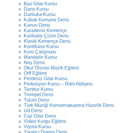
Bas Gitar Kursu
Dans Kursu
Darbuka Kursu
Kabak Kemane Dersi
Kanun Dersi
Karadeniz Kemençe
Karikatür Çizim Dersi
Klasik Kemençe Dersi
Kontrbass Kursu
Koro Çalışması
Mandolin Kursu
Ney Dersi
Okul Öncesi Müzik Eğitimi
Orff Eğitimi
Perdesiz Gitar Kursu
Perküsyon Kursu – Ritm Atölyesi
Tambur Kursu
Trompet Dersi
Tulum Dersi
Türk Müziği Konservatuarına Hazırlık Dersi
Ud Dersi
Caz Gitar Dersi
Video Kurgu Eğitimi
Viyola Kursu
Yaratıcı Drama Dersi