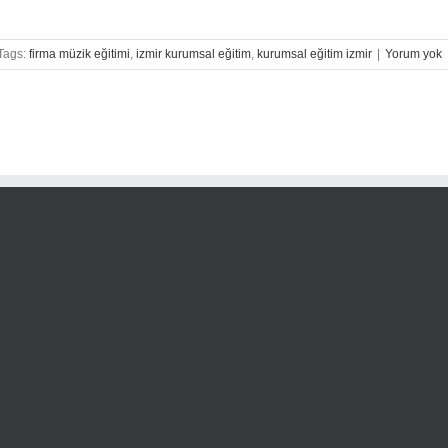
Tags:
firma müzik eğitimi
,
izmir kurumsal eğitim
,
kurumsal eğitim izmir
|
Yorum yok