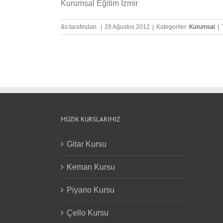
Kurumsal Eğitim İzmir
&s tarafından.
|
28 Ağustos 2012
|
Kategoriler:
Kurumsal
|
MÜZIK KURSLARIMIZ
Gitar Kursu
Keman Kursu
Piyano Kursu
Çello Kursu