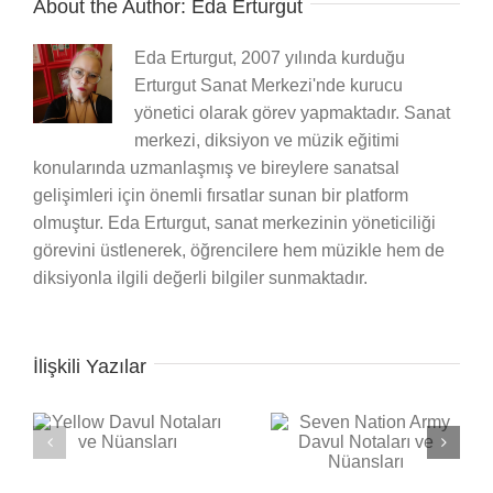
About the Author:
Eda Erturgut
Eda Erturgut, 2007 yılında kurduğu
Erturgut Sanat Merkezi'nde kurucu
yönetici olarak görev yapmaktadır. Sanat
merkezi, diksiyon ve müzik eğitimi
konularında uzmanlaşmış ve bireylere sanatsal
gelişimleri için önemli fırsatlar sunan bir platform
olmuştur. Eda Erturgut, sanat merkezinin yöneticiliği
görevini üstlenerek, öğrencilere hem müzikle hem de
diksiyonla ilgili değerli bilgiler sunmaktadır.
İlişkili Yazılar
Seven Nation Army
ı
Back in Black Davul
Davul Notaları ve
Notaları ve Nüansları
Nüansları