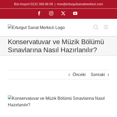
Skip
Bizi Arayın! 0232 368 88 08
|
msn@erturgutsanatmerkezi.com
to
Facebook
Instagram
X
YouTube
content
Konservatuvar ve Müzik Bölümü
Sınavlarına Nasıl Hazırlanılır?
Önceki
Sonraki
View
Larger
Image