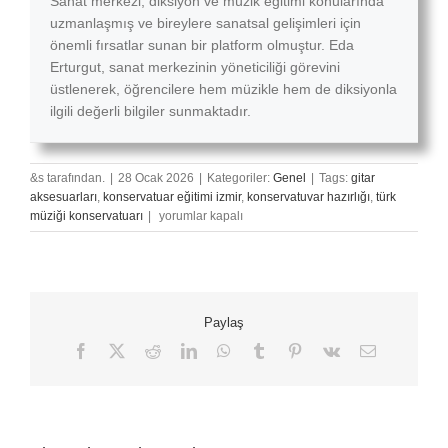
Sanat merkezi, diksiyon ve müzik eğitimi konularında
uzmanlaşmış ve bireylere sanatsal gelişimleri için
önemli fırsatlar sunan bir platform olmuştur. Eda
Erturgut, sanat merkezinin yöneticiliği görevini
üstlenerek, öğrencilere hem müzikle hem de diksiyonla
ilgili değerli bilgiler sunmaktadır.
&s tarafından.
|
28 Ocak 2026
|
Kategoriler:
Genel
|
Tags:
gitar
aksesuarları
,
konservatuar eğitimi izmir
,
konservatuvar hazırlığı
,
türk
Konservatuvar
müziği konservatuarı
|
yorumlar kapalı
ve
Müzik
Bölümü
Sınavlarına
Nasıl
Paylaş
Hazırlanılır?
için
Facebook
X
Reddit
LinkedIn
WhatsApp
Tumblr
Pinterest
Vk
E-
posta