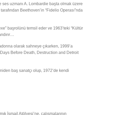
ve ses uzmanı A. Lombardie başta olmak üzere
t tarafından Beethoven’in “Fidelio Operası”nda
xe” başrolünü temsil eder ve 1963’teki “Kültür
andırır…
madonna olarak sahneye çıkarken, 1999’a
Days Before Death, Destruction and Detroit
eniden baş sanatçı olup, 1972’de kendi
ık İsmail Atölyesi’ne, çalışmalarının