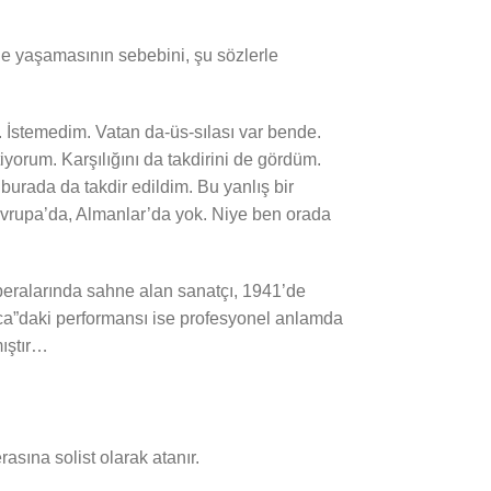
de yaşamasının sebebini, şu sözlerle
. İstemedim. Vatan da-üs-sılası var bende.
orum. Karşılığını da takdirini de gördüm.
burada da takdir edildim. Bu yanlış bir
Avrupa’da, Almanlar’da yok. Niye ben orada
operalarında sahne alan sanatçı, 1941’de
sca”daki performansı ise profesyonel anlamda
mıştır…
asına solist olarak atanır.