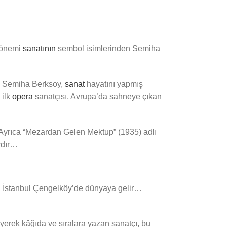
 dönemi
sanatının
sembol isimlerinden Semiha
n Semiha Berksoy,
sanat
hayatını yapmış
 ilk
opera
sanatçısı, Avrupa’da sahneye çıkan
 *Ayrıca “Mezardan Gelen Mektup” (1935) adlı
rdır…
 İstanbul Çengelköy’de dünyaya gelir…
eyerek kâğıda ve sıralara yazan sanatçı, bu