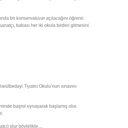
rında bir konservatuvar açılacağını öğrenir.
anatçı, babası her iki okula birden gitmesini
 Darülbedayi Tiyatro Okulu’nun sınavını
ilminde başrol oynayarak başlamış olur.
r.
tçı) olur böylelikle…