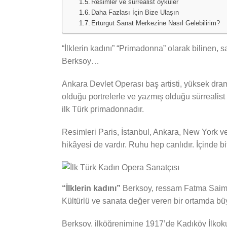
Resimler ve sürrealist öyküler
Daha Fazlası İçin Bize Ulaşın
Erturgut Sanat Merkezine Nasıl Gelebilirim?
“İlklerin kadını” “Primadonna” olarak bilinen,
Berksoy…
Ankara Devlet Operası baş artisti, yüksek dr
olduğu portrelerle ve yazmış olduğu sürrealist
ilk Türk primadonnadır.
Resimleri Paris, İstanbul, Ankara, New York v
hikâyesi de vardır. Ruhu hep canlıdır. İçinde 
“İlklerin kadını”
Berksoy, ressam Fatma Saime
Kültürlü ve sanata değer veren bir ortamda bü
Berksoy, ilköğrenimine 1917’de Kadıköy İlkokul