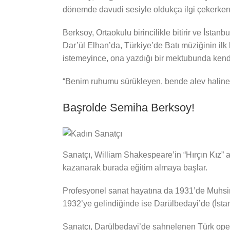
dönemde davudi sesiyle oldukça ilgi çekerken, 
Berksoy, Ortaokulu birincilikle bitirir ve İsta
Dar’ül Elhan’da, Türkiye’de Batı müziğinin ilk
istemeyince, ona yazdığı bir mektubunda kendi
“Benim ruhumu sürükleyen, bende alev haline ge
Başrolde Semiha Berksoy!
Sanatçı, William Shakespeare’in “Hırçın Kız” a
kazanarak burada eğitim almaya başlar.
Profesyonel sanat hayatına da 1931’de Muhsin E
1932’ye gelindiğinde ise Darülbedayi’de (İstanb
Sanatçı, Darülbedayi’de sahnelenen Türk oper