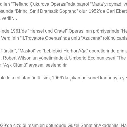
ilen “Tiefland Çukurova Operası”nda başrol “Marta”yı oynadı 
osunda “Birinci Sınıf Dramatik Soprano” olur. 1952’de Carl Eber
 verilir…
minde 1961’de “Hensel und Gratel” Operası’nın prömiyerinde “He
a Verdi’nin “II.Trovatore Operası”nda ünlü “Azucena” rolünü canl
Fürstin”, “Maskot” ve “Leblebici Horhor Ağa” operetlerinde pri
e, Robert Wilson’un yönetimindeki, Umberto Eco’nun eseri “The 
in “Aşk Ölümü” aryasını seslendirir.
ok defa rol alan ünlü isim, 1966’da çıkan personel kanunuyla y
929’da çizdiği resimleri götürdüğü Güzel Sanatlar Akademisi Nam