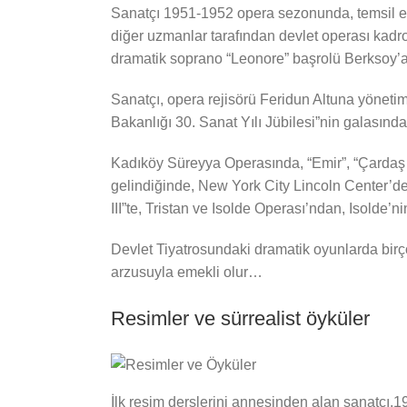
Sanatçı 1951-1952 opera sezonunda, temsil ed
diğer uzmanlar tarafından devlet operası kadr
dramatik soprano “Leonore” başrolü Berksoy’a
Sanatçı, opera rejisörü Feridun Altuna yöneti
Bakanlığı 30. Sanat Yılı Jübilesi”nin galasınd
Kadıköy Süreyya Operasında, “Emir”, “Çardaş 
gelindiğinde, New York City Lincoln Center’d
III”te, Tristan ve Isolde Operası’ndan, Isolde’n
Devlet Tiyatrosundaki dramatik oyunlarda birç
arzusuyla emekli olur…
Resimler ve sürrealist öyküler
İlk resim derslerini annesinden alan sanatçı,1