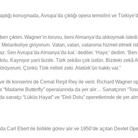
tığı konuşmada, Avrupa’da çıktığı opera temsilini ve Türkiye’
a ben çıktım. Wagner’in torunu, beni Almanya’da alıkoymak istedi
elankoliye giriyorum. Vatan, vatan, vatanıma hizmet etmek istiy
. Sen Avrupa’da Almanya’da kal.’ dediler. ‘Hayır.’ dedim. ‘Ben 
olu. Kaynıyor yani bizde. Türk zekâsı çok üstün. Bizdeki zekâ 
rüyorum. Çünkü Türk milleti zeki. Atatürk’ün hakkı var.”
 ve ilk konserini de Cemal Reşit Rey ile verir. Richard Wagner 
ve “Madame Butterfly” operalarında da yer alır… Sanatçının “To
nında sanatçı “Lüküs Hayat” ve “Deli Dolu” operetlerinde de yer al
Carl Ebert ile birlikte görev alır ve 1950’de açılan Devlet Oper