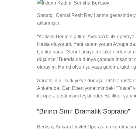
Sanatçı, Cemal Reşit Rey’i anma gecesinde yap
aktarmıştır:
“Kalktım Berlin’e gittim. Avrupa’da ilk operay
Hasta oluyorum. Yani kalamıyorum Avrupa’da. M
Çünkü bana, ‘Seni Türkiye’de takdir eden olmaz
düşünce.’ Burada da dünya çapında insanlar d
oturayım. Hamd olsun şu yaşa geldim, takdir gö
Sanatçı’nın, Türkiye’ye dönüşü 1940’a rastlar
Ankara’da, Carl Ebert yönetimindeki “Tosca” 
ilk opera gösterisini teşkil eder. Bu ilkler ya
“Birinci Sınıf Dramatik Soprano”
Berksoy Ankara Devlet Operasının kurulmasında 