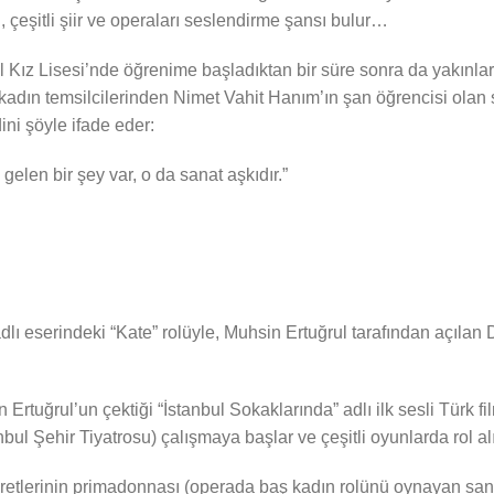
çeşitli şiir ve operaları seslendirme şansı bulur…
nbul Kız Lisesi’nde öğrenime başladıktan bir süre sonra da yakınla
 kadın temsilcilerinden Nimet Vahit Hanım’ın şan öğrencisi olan s
ni şöyle ifade eder:
len bir şey var, o da sanat aşkıdır.”
dlı eserindeki “Kate” rolüyle, Muhsin Ertuğrul tarafından açılan
rtuğrul’un çektiği “İstanbul Sokaklarında” adlı ilk sesli Türk f
ul Şehir Tiyatrosu) çalışmaya başlar ve çeşitli oyunlarda rol alı
etlerinin primadonnası (operada baş kadın rolünü oynayan sana