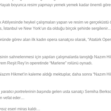
 Hayatı boyunca resim yapmayı yemek yemek kadar önemli gören
k Atölyesinde heykel çalışmaları yapan ve resim ve gerçeküstü 
is, İstanbul ve New York’un da olduğu birçok şehirde sergilenir
nde görev alan ilk kadın opera sanatçısı olarak, “Atatürk Oper
esinin sahnelenmesi için yapılan çalışmalarda tanıştığı Nazım H
rem Reşit Rey’in operetinde “Marlene” rolünü oynadı.
ğı Nazım Hikmet’in kaleme aldığı mektuplar, daha sonra “Nazım 
aratıcı portrelerinin başında
gelen usta sanatçı Semiha Berksoy
en vefat eder…
yısız eseri miras kaldı…