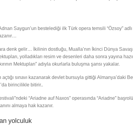
n Saygun’un bestelediği ilk Türk opera temsili “Özsoy” adlı es
kazanır…
ara denk gelir… İkilinin dostluğu, Mualla’nın İkinci Dünya Sava
ektupları, yolladıkları resim ve desenleri daha sonra yayına hazı
ykırının Mektupları” adıyla okurlarla buluşma şansı yakalar.
 açtığı sınavı kazanarak devlet bursuyla gittiği Almanya’daki 
birincilikle bitirir..
Festivali”ndeki “Ariadne auf Naxos” operasında “Ariadne” başrol
anını almaya hak kazanır.
an yolculuk