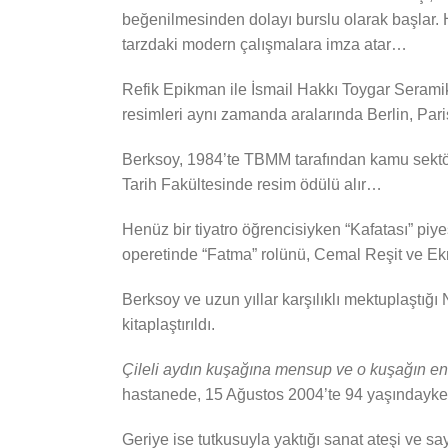
beğenilmesinden dolayı burslu olarak başlar.
tarzdaki modern çalışmalara imza atar…
Refik Epikman ile İsmail Hakkı Toygar Serami
resimleri aynı zamanda aralarında Berlin, Par
Berksoy, 1984’te TBMM tarafından kamu sektörü
Tarih Fakültesinde resim ödülü alır…
Henüz bir tiyatro öğrencisiyken “Kafatası” piy
operetinde “Fatma” rolünü, Cemal Reşit ve Ek
Berksoy ve uzun yıllar karşılıklı mektuplaştı
kitaplaştırıldı.
Çileli aydın kuşağına mensup ve o kuşağın en y
hastanede, 15 Ağustos 2004’te 94 yaşındayk
Geriye ise tutkusuyla yaktığı sanat ateşi ve sa