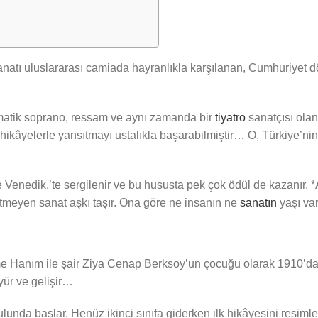
 sanatı uluslararası camiada hayranlıkla karşılanan, Cumhuriyet
amatik soprano, ressam ve aynı zamanda bir
tiyatro
sanatçısı ola
 hikâyelerle yansıtmayı ustalıkla başarabilmiştir… O, Türkiye’nin
e Venedik,’te sergilenir ve bu hususta pek çok ödül de kazanır.
bitmeyen sanat aşkı taşır. Ona göre ne insanın ne
sanatın
yaşı va
 Hanım ile şair Ziya Cenap Berksoy’un çocuğu olarak 1910’da
yür ve gelişir…
unda başlar. Henüz ikinci sınıfa giderken ilk hikâyesini resiml