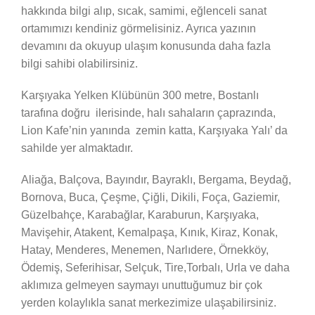
hakkında bilgi alıp, sıcak, samimi, eğlenceli sanat
ortamımızı kendiniz görmelisiniz. Ayrıca yazının
devamını da okuyup ulaşım konusunda daha fazla
bilgi sahibi olabilirsiniz.
Karşıyaka Yelken Klübünün 300 metre, Bostanlı
tarafına doğru ilerisinde, halı sahaların çaprazında,
Lion Kafe’nin yanında zemin katta, Karşıyaka Yalı’ da
sahilde yer almaktadır.
Aliağa, Balçova, Bayındır, Bayraklı, Bergama, Beydağ,
Bornova, Buca, Çeşme, Çiğli, Dikili, Foça, Gaziemir,
Güzelbahçe, Karabağlar, Karaburun, Karşıyaka,
Mavişehir, Atakent, Kemalpaşa, Kınık, Kiraz, Konak,
Hatay, Menderes, Menemen, Narlıdere, Örnekköy,
Ödemiş, Seferihisar, Selçuk, Tire,Torbalı, Urla ve daha
aklımıza gelmeyen saymayı unuttuğumuz bir çok
yerden kolaylıkla sanat merkezimize ulaşabilirsiniz.