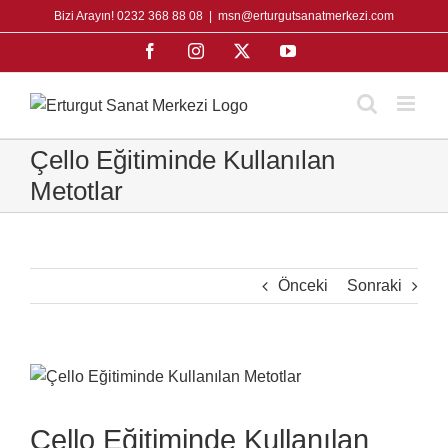
Skip
Bizi Arayın! 0232 368 88 08
|
msn@erturgutsanatmerkezi.com
to
Facebook
Instagram
X
YouTube
content
Çello Eğitiminde Kullanılan
Metotlar
Önceki
Sonraki
View
Larger
Image
Çello Eğitiminde Kullanılan