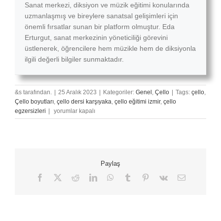
Sanat merkezi, diksiyon ve müzik eğitimi konularında
uzmanlaşmış ve bireylere sanatsal gelişimleri için
önemli fırsatlar sunan bir platform olmuştur. Eda
Erturgut, sanat merkezinin yöneticiliği görevini
üstlenerek, öğrencilere hem müzikle hem de diksiyonla
ilgili değerli bilgiler sunmaktadır.
&s tarafından.
|
25 Aralık 2023
|
Kategoriler:
Genel
,
Çello
|
Tags:
çello
,
Çello boyutları
,
çello dersi karşıyaka
,
çello eğitimi izmir
,
çello
Çello
egzersizleri
|
yorumlar kapalı
Eğitiminde
Kullanılan
Metotlar
için
Paylaş
Facebook
X
Reddit
LinkedIn
WhatsApp
Tumblr
Pinterest
Vk
E-
posta