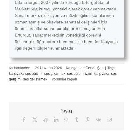
Eda Erturgut, 2007 yılında kurduğu Erturgut Sanat
Merkezi'nde kurucu yönetici olarak görev yapmaktadır.
Sanat merkezi, diksiyon ve müzik eğitimi konularında
uzmanlaşmış ve bireylere sanatsal gelişimleri için
önemli fırsatlar sunan bir platform olmuştur. Eda
Erturgut, sanat merkezinin yöneticiliği görevini
üstlenerek, öğrencilere hem müzikle hem de diksiyonla
ilgili değerli bilgiler sunmaktadır.
&s tarafından.
|
29 Haziran 2026
|
Kategoriler:
Genel
,
Şan
|
Tags:
karşıyaka ses eğitimi
,
ses çıkarmak
,
ses eğitimi izmir karşıyaka
,
ses
Ses
gelişimi
,
ses gelistirmek
|
yorumlar kapalı
Egzersizleri
Ne
Kadar
Süre
Yapılmalı?
Paylaş
için
Facebook
X
Reddit
LinkedIn
WhatsApp
Tumblr
Pinterest
Vk
E-
posta