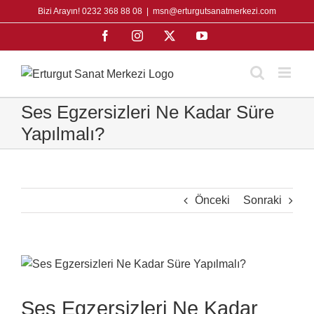
Skip
Bizi Arayın! 0232 368 88 08
|
msn@erturgutsanatmerkezi.com
to
Facebook
Instagram
X
YouTube
content
Ses Egzersizleri Ne Kadar Süre
Yapılmalı?
Önceki
Sonraki
View
Larger
Image
Ses Egzersizleri Ne Kadar