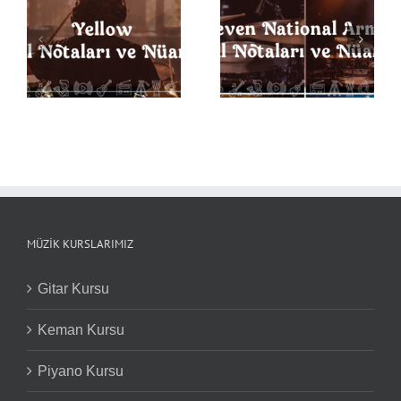
Seven Nation Army
ı
Back in Black Davul
Davul Notaları ve
Notaları ve Nüansları
Nüansları
MÜZIK KURSLARIMIZ
Gitar Kursu
Keman Kursu
Piyano Kursu