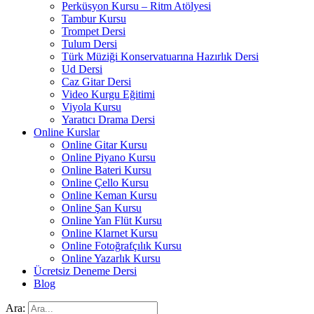
Perküsyon Kursu – Ritm Atölyesi
Tambur Kursu
Trompet Dersi
Tulum Dersi
Türk Müziği Konservatuarına Hazırlık Dersi
Ud Dersi
Caz Gitar Dersi
Video Kurgu Eğitimi
Viyola Kursu
Yaratıcı Drama Dersi
Online Kurslar
Online Gitar Kursu
Online Piyano Kursu
Online Bateri Kursu
Online Çello Kursu
Online Keman Kursu
Online Şan Kursu
Online Yan Flüt Kursu
Online Klarnet Kursu
Online Fotoğrafçılık Kursu
Online Yazarlık Kursu
Ücretsiz Deneme Dersi
Blog
Ara: