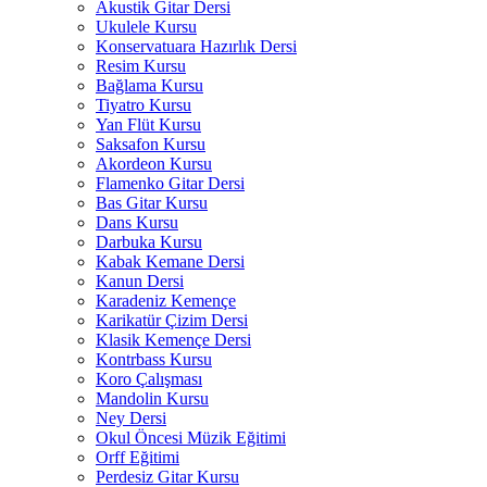
Akustik Gitar Dersi
Ukulele Kursu
Konservatuara Hazırlık Dersi
Resim Kursu
Bağlama Kursu
Tiyatro Kursu
Yan Flüt Kursu
Saksafon Kursu
Akordeon Kursu
Flamenko Gitar Dersi
Bas Gitar Kursu
Dans Kursu
Darbuka Kursu
Kabak Kemane Dersi
Kanun Dersi
Karadeniz Kemençe
Karikatür Çizim Dersi
Klasik Kemençe Dersi
Kontrbass Kursu
Koro Çalışması
Mandolin Kursu
Ney Dersi
Okul Öncesi Müzik Eğitimi
Orff Eğitimi
Perdesiz Gitar Kursu