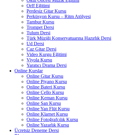
Okul Öncesi Müzik Eğitimi
Orff Eğitimi
Perdesiz Gitar Kursu
Perküsyon Kursu – Ritm Atölyesi
Tambur Kursu
Trompet Dersi
Tulum Dersi
Türk Müziği Konservatuarına Hazırlık Dersi
Ud Dersi
Caz Gitar Dersi
Video Kurgu Eğitimi
Viyola Kursu
Yaratıcı Drama Dersi
Online Kurslar
Online Gitar Kursu
Online Piyano Kursu
Online Bateri Kursu
Online Çello Kursu
Online Keman Kursu
Online Şan Kursu
Online Yan Flüt Kursu
Online Klarnet Kursu
Online Fotoğrafçılık Kursu
Online Yazarlık Kursu
Ücretsiz Deneme Dersi