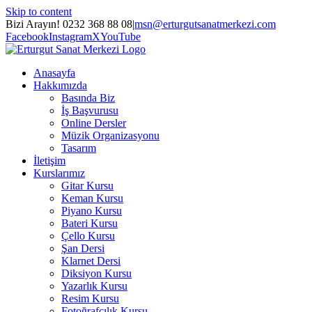
Skip to content
Bizi Arayın! 0232 368 88 08
|
msn@erturgutsanatmerkezi.com
Facebook
Instagram
X
YouTube
Anasayfa
Hakkımızda
Basında Biz
İş Başvurusu
Online Dersler
Müzik Organizasyonu
Tasarım
İletişim
Kurslarımız
Gitar Kursu
Keman Kursu
Piyano Kursu
Bateri Kursu
Çello Kursu
Şan Dersi
Klarnet Dersi
Diksiyon Kursu
Yazarlık Kursu
Resim Kursu
Fotoğrafçılık Kursu