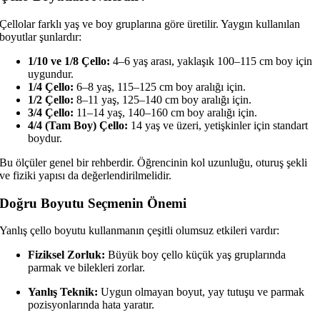
Çellolar farklı yaş ve boy gruplarına göre üretilir. Yaygın kullanılan
boyutlar şunlardır:
1/10 ve 1/8 Çello:
4–6 yaş arası, yaklaşık 100–115 cm boy için
uygundur.
1/4 Çello:
6–8 yaş, 115–125 cm boy aralığı için.
1/2 Çello:
8–11 yaş, 125–140 cm boy aralığı için.
3/4 Çello:
11–14 yaş, 140–160 cm boy aralığı için.
4/4 (Tam Boy) Çello:
14 yaş ve üzeri, yetişkinler için standart
boydur.
Bu ölçüler genel bir rehberdir. Öğrencinin kol uzunluğu, oturuş şekli
ve fiziki yapısı da değerlendirilmelidir.
Doğru Boyutu Seçmenin Önemi
Yanlış çello boyutu kullanmanın çeşitli olumsuz etkileri vardır:
Fiziksel Zorluk:
Büyük boy çello küçük yaş gruplarında
parmak ve bilekleri zorlar.
Yanlış Teknik:
Uygun olmayan boyut, yay tutuşu ve parmak
pozisyonlarında hata yaratır.