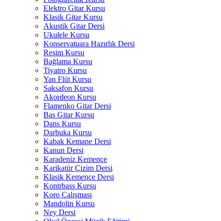
Elektro Gitar Kursu
Klasik Gitar Kursu
Akustik Gitar Dersi
Ukulele Kursu
Konservatuara Hazırlık Dersi
Resim Kursu
Bağlama Kursu
Tiyatro Kursu
Yan Flüt Kursu
Saksafon Kursu
Akordeon Kursu
Flamenko Gitar Dersi
Bas Gitar Kursu
Dans Kursu
Darbuka Kursu
Kabak Kemane Dersi
Kanun Dersi
Karadeniz Kemençe
Karikatür Çizim Dersi
Klasik Kemençe Dersi
Kontrbass Kursu
Koro Çalışması
Mandolin Kursu
Ney Dersi