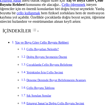
Erturgut Sanat
ailesi olarak bugün sizler için
Yaş ve Boya Göre Çello
Boyutu Rehberi
konusunu ele alacağız..
Çello öğrenmek
isteyen
öğrenciler için en önemli konulardan biri doğru boyut seçmektir. Yanlış
boyutta bir
çello kullanmak
hem fiziksel zorluklara hem de motivasyon
kaybına yol açabilir. Özellikle çocuklarda doğru boyut seçimi, öğrenm
sürecini hızlandırır ve enstrümandan alınan keyfi artırır.
İÇİNDEKİLER
Yaş ve Boya Göre Çello Boyutu Rehberi
Çello Boyutları Nelerdir?
Doğru Boyutu Seçmenin Önemi
Çocuklarda Çello Boyutu Belirleme
Yetişkinler İçin Çello Seçimi
Deneme Dersinde Boyut Belirlemenin Avantajı
Çello Boyutu Tablosu
Sık Sorulan Sorular
Erturgut Sanat’ta Doğru Çello Boyutu Seçimi