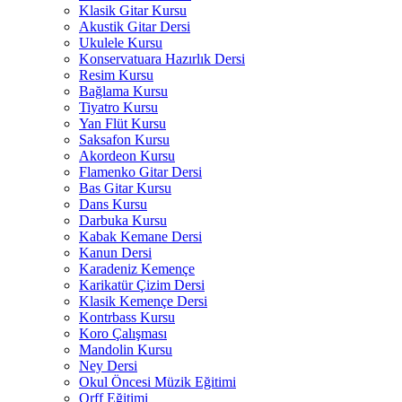
Klasik Gitar Kursu
Akustik Gitar Dersi
Ukulele Kursu
Konservatuara Hazırlık Dersi
Resim Kursu
Bağlama Kursu
Tiyatro Kursu
Yan Flüt Kursu
Saksafon Kursu
Akordeon Kursu
Flamenko Gitar Dersi
Bas Gitar Kursu
Dans Kursu
Darbuka Kursu
Kabak Kemane Dersi
Kanun Dersi
Karadeniz Kemençe
Karikatür Çizim Dersi
Klasik Kemençe Dersi
Kontrbass Kursu
Koro Çalışması
Mandolin Kursu
Ney Dersi
Okul Öncesi Müzik Eğitimi
Orff Eğitimi