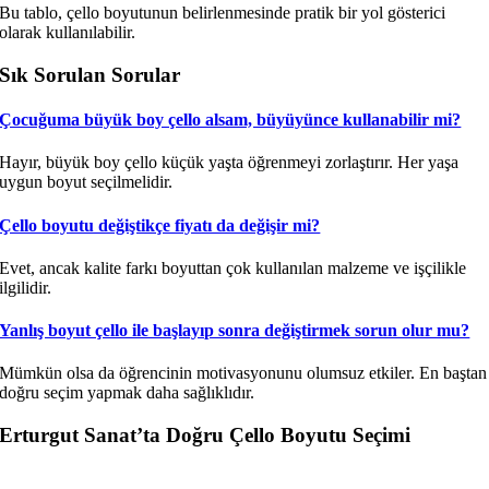
Bu tablo, çello boyutunun belirlenmesinde pratik bir yol gösterici
olarak kullanılabilir.
Sık Sorulan Sorular
Çocuğuma büyük boy çello alsam, büyüyünce kullanabilir mi?
Hayır, büyük boy çello küçük yaşta öğrenmeyi zorlaştırır. Her yaşa
uygun boyut seçilmelidir.
Çello boyutu değiştikçe fiyatı da değişir mi?
Evet, ancak kalite farkı boyuttan çok kullanılan malzeme ve işçilikle
ilgilidir.
Yanlış boyut çello ile başlayıp sonra değiştirmek sorun olur mu?
Mümkün olsa da öğrencinin motivasyonunu olumsuz etkiler. En baştan
doğru seçim yapmak daha sağlıklıdır.
Erturgut Sanat’ta Doğru Çello Boyutu Seçimi