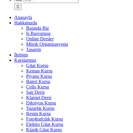
Anasayfa
Hakkımızda
Basında Biz
İş Başvurusu
Online Dersler
Müzik Organizasyonu
Tasarım
İletişim
Kurslarımız
Gitar Kursu
Keman Kursu
Piyano Kursu
Bateri Kursu
Çello Kursu
Şan Dersi
Klarnet Dersi
Diksiyon Kursu
Yazarlık Kursu
Resim Kursu
Fotoğrafçılık Kursu
Elektro Gitar Kursu
Klasik Gitar Kursu