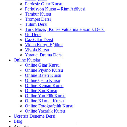
Perdesiz Gitar Kursu
Perküsyon Kursu – Ritm Atölyesi
Tambur Kursu
Trompet Dersi
Tulum Dersi
Türk Müziği Konservatuarına Hazırlık Dersi
Ud Dersi
Caz Gitar Dersi
Video Kurgu Eğitimi
Viyola Kursu
Yaratıcı Drama Dersi
Online Kurslar
Online Gitar Kursu
Online Piyano Kursu
Online Bateri Kursu
Online Çello Kursu
Online Keman Kursu
Online Şan Kursu
Online Yan Flüt Kursu
Online Klarnet Kursu
Online Fotoğrafçılık Kursu
Online Yazarlık Kursu
Ücretsiz Deneme Dersi
Blog
Ara: