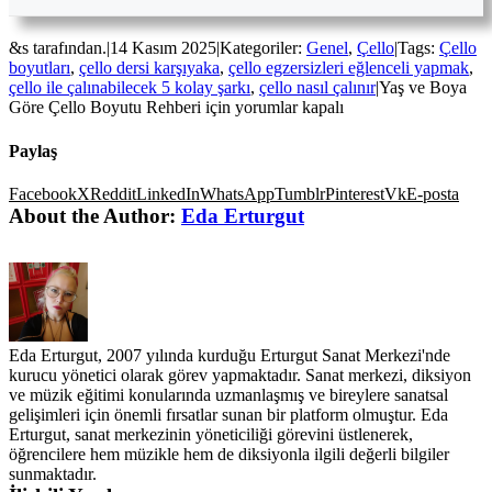
&s tarafından.
|
14 Kasım 2025
|
Kategoriler:
Genel
,
Çello
|
Tags:
Çello
boyutları
,
çello dersi karşıyaka
,
çello egzersizleri eğlenceli yapmak
,
çello ile çalınabilecek 5 kolay şarkı
,
çello nasıl çalınır
|
Yaş ve Boya
Göre Çello Boyutu Rehberi için
yorumlar kapalı
Paylaş
Facebook
X
Reddit
LinkedIn
WhatsApp
Tumblr
Pinterest
Vk
E-posta
About the Author:
Eda Erturgut
Eda Erturgut, 2007 yılında kurduğu Erturgut Sanat Merkezi'nde
kurucu yönetici olarak görev yapmaktadır. Sanat merkezi, diksiyon
ve müzik eğitimi konularında uzmanlaşmış ve bireylere sanatsal
gelişimleri için önemli fırsatlar sunan bir platform olmuştur. Eda
Erturgut, sanat merkezinin yöneticiliği görevini üstlenerek,
öğrencilere hem müzikle hem de diksiyonla ilgili değerli bilgiler
sunmaktadır.