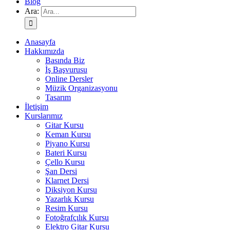
Blog
Ara:
Anasayfa
Hakkımızda
Basında Biz
İş Başvurusu
Online Dersler
Müzik Organizasyonu
Tasarım
İletişim
Kurslarımız
Gitar Kursu
Keman Kursu
Piyano Kursu
Bateri Kursu
Çello Kursu
Şan Dersi
Klarnet Dersi
Diksiyon Kursu
Yazarlık Kursu
Resim Kursu
Fotoğrafçılık Kursu
Elektro Gitar Kursu