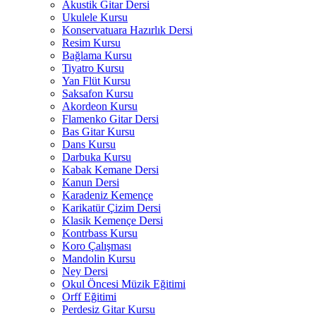
Akustik Gitar Dersi
Ukulele Kursu
Konservatuara Hazırlık Dersi
Resim Kursu
Bağlama Kursu
Tiyatro Kursu
Yan Flüt Kursu
Saksafon Kursu
Akordeon Kursu
Flamenko Gitar Dersi
Bas Gitar Kursu
Dans Kursu
Darbuka Kursu
Kabak Kemane Dersi
Kanun Dersi
Karadeniz Kemençe
Karikatür Çizim Dersi
Klasik Kemençe Dersi
Kontrbass Kursu
Koro Çalışması
Mandolin Kursu
Ney Dersi
Okul Öncesi Müzik Eğitimi
Orff Eğitimi
Perdesiz Gitar Kursu