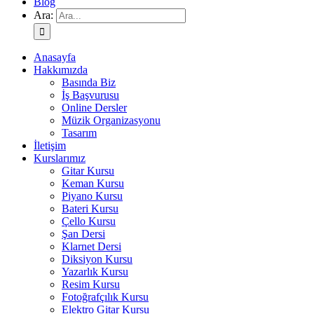
Blog
Ara:
Anasayfa
Hakkımızda
Basında Biz
İş Başvurusu
Online Dersler
Müzik Organizasyonu
Tasarım
İletişim
Kurslarımız
Gitar Kursu
Keman Kursu
Piyano Kursu
Bateri Kursu
Çello Kursu
Şan Dersi
Klarnet Dersi
Diksiyon Kursu
Yazarlık Kursu
Resim Kursu
Fotoğrafçılık Kursu
Elektro Gitar Kursu