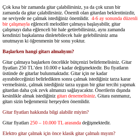
Çok kısa bir zamanda gitar çalabilirsiniz, ya da çok uzun bir
zamanda da gitar çalabilirsiniz. Önemli olan gitardan beklentinizdir,
ne seviyede ne çalmak istediğiniz önemlidir.
4-6 ay sonunda düzenli
bir çalışmayla
eğlenceli melodiler çalmaya başlayabilir, gitar
çalışmayı daha eğlenceli bir hale getirebilirsiniz, aynı zamanda
kendinizi başkalarına dinletebilecek hale gelebilirsiniz ama
unutmayın ki öğrenmenin bir sonu yoktur.
Başlarken hangi gitarı almalıyım?
Gitar çalmaya başlarken öncelikle bütçenizi belirlemelisiniz. Gitar
fiyatları 250 TL’den 10.000 e kadar değişmektedir. Bu fiyatların
üstünde de gitarlar bulunmaktadır. Gitar için ne kadar
ayırabileceğinizi belirledikten sonra çalmak istediğiniz tarza karar
vermelisiniz, çalmak istediğiniz tarza uygun bir gitar tercihi yapmak
gitardan daha çok zevk almanızı sağlayacaktır. Önerilerin dışında
kesinlikle almak istediğiniz
gitarı denemelisiniz
. Gitara ısınmanız,
gitarı sizin beğenmeniz herşeyden önemlidir.
Gitar fiyatları hakkında bilgi alabilir miyim?
Gitar fiyatları
250 – 10.000 TL arasında
değişmektedir.
Elektro gitar çalmak için önce klasik gitar çalmalı mıyım?