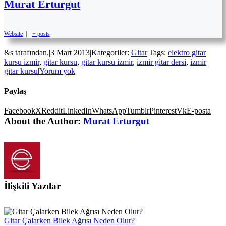
Murat Erturgut
Website
|
+ posts
&s tarafından.
|
3 Mart 2013
|
Kategoriler:
Gitar
|
Tags:
elektro gitar
kursu izmir
,
gitar kursu
,
gitar kursu izmir
,
izmir gitar dersi
,
izmir
gitar kursu
|
Yorum yok
Paylaş
Facebook
X
Reddit
LinkedIn
WhatsApp
Tumblr
Pinterest
Vk
E-posta
About the Author:
Murat Erturgut
İlişkili Yazılar
Gitar Çalarken Bilek Ağrısı Neden Olur?