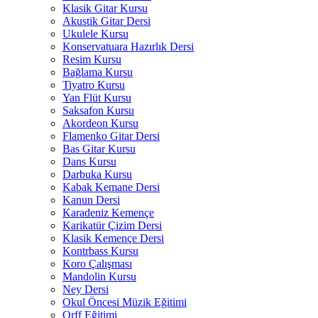
Klasik Gitar Kursu
Akustik Gitar Dersi
Ukulele Kursu
Konservatuara Hazırlık Dersi
Resim Kursu
Bağlama Kursu
Tiyatro Kursu
Yan Flüt Kursu
Saksafon Kursu
Akordeon Kursu
Flamenko Gitar Dersi
Bas Gitar Kursu
Dans Kursu
Darbuka Kursu
Kabak Kemane Dersi
Kanun Dersi
Karadeniz Kemençe
Karikatür Çizim Dersi
Klasik Kemençe Dersi
Kontrbass Kursu
Koro Çalışması
Mandolin Kursu
Ney Dersi
Okul Öncesi Müzik Eğitimi
Orff Eğitimi