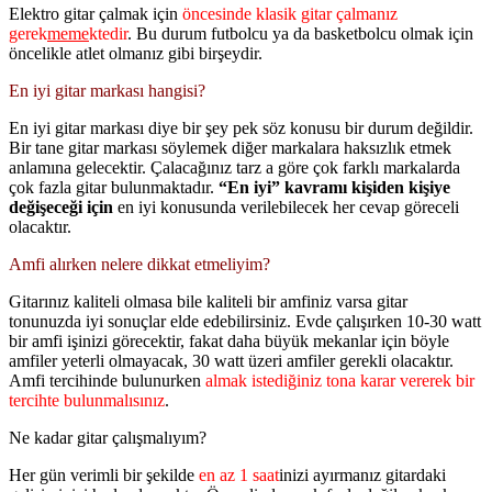
Elektro gitar çalmak için
öncesinde klasik gitar çalmanız
gerek
meme
ktedir
. Bu durum futbolcu ya da basketbolcu olmak için
öncelikle atlet olmanız gibi birşeydir.
En iyi gitar markası hangisi?
En iyi gitar markası diye bir şey pek söz konusu bir durum değildir.
Bir tane gitar markası söylemek diğer markalara haksızlık etmek
anlamına gelecektir. Çalacağınız tarz a göre çok farklı markalarda
çok fazla gitar bulunmaktadır.
“En iyi” kavramı kişiden kişiye
değişeceği için
en iyi konusunda verilebilecek her cevap göreceli
olacaktır.
Amfi alırken nelere dikkat etmeliyim?
Gitarınız kaliteli olmasa bile kaliteli bir amfiniz varsa gitar
tonunuzda iyi sonuçlar elde edebilirsiniz. Evde çalışırken 10-30 watt
bir amfi işinizi görecektir, fakat daha büyük mekanlar için böyle
amfiler yeterli olmayacak, 30 watt üzeri amfiler gerekli olacaktır.
Amfi tercihinde bulunurken
almak istediğiniz tona karar vererek bir
tercihte bulunmalısınız
.
Ne kadar gitar çalışmalıyım?
Her gün verimli bir şekilde
en az 1 saat
inizi ayırmanız gitardaki