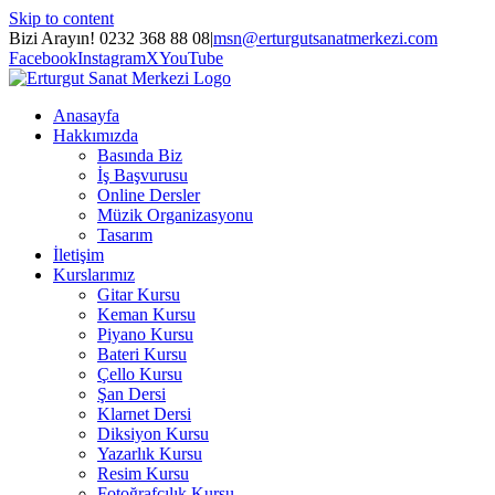
Skip to content
Bizi Arayın! 0232 368 88 08
|
msn@erturgutsanatmerkezi.com
Facebook
Instagram
X
YouTube
Anasayfa
Hakkımızda
Basında Biz
İş Başvurusu
Online Dersler
Müzik Organizasyonu
Tasarım
İletişim
Kurslarımız
Gitar Kursu
Keman Kursu
Piyano Kursu
Bateri Kursu
Çello Kursu
Şan Dersi
Klarnet Dersi
Diksiyon Kursu
Yazarlık Kursu
Resim Kursu
Fotoğrafçılık Kursu