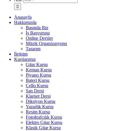
Anasayfa
Hakkımızda
Basında Biz
İş Başvurusu
Online Dersler
Müzik Organizasyonu
Tasarım
İletişim
Kurslarımız
Gitar Kursu
Keman Kursu
Piyano Kursu
Bateri Kursu
Çello Kursu
Şan Dersi
Klarnet Dersi
Diksiyon Kursu
Yazarlık Kursu
Resim Kursu
Fotoğrafçılık Kursu
Elektro Gitar Kursu
Klasik Gitar Kursu