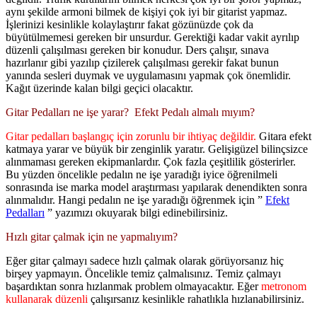
aynı şekilde armoni bilmek de kişiyi çok iyi bir gitarist yapmaz.
İşlerinizi kesinlikle kolaylaştırır fakat gözünüzde çok da
büyütülmemesi gereken bir unsurdur. Gerektiği kadar vakit ayrılıp
düzenli çalışılması gereken bir konudur. Ders çalışır, sınava
hazırlanır gibi yazılıp çizilerek çalışılması gerekir fakat bunun
yanında sesleri duymak ve uygulamasını yapmak çok önemlidir.
Kağıt üzerinde kalan bilgi geçici olacaktır.
Gitar Pedalları ne işe yarar? Efekt Pedalı almalı mıyım?
Gitar pedalları başlangıç için zorunlu bir ihtiyaç değildir.
Gitara efekt
katmaya yarar ve büyük bir zenginlik yaratır. Gelişigüzel bilinçsizce
alınmaması gereken ekipmanlardır. Çok fazla çeşitlilik gösterirler.
Bu yüzden öncelikle pedalın ne işe yaradığı iyice öğrenilmeli
sonrasında ise marka model araştırması yapılarak denendikten sonra
alınmalıdır. Hangi pedalın ne işe yaradığı öğrenmek için ”
Efekt
Pedalları
” yazımızı okuyarak bilgi edinebilirsiniz.
Hızlı gitar çalmak için ne yapmalıyım?
Eğer gitar çalmayı sadece hızlı çalmak olarak görüyorsanız hiç
birşey yapmayın. Öncelikle temiz çalmalısınız. Temiz çalmayı
başardıktan sonra hızlanmak problem olmayacaktır. Eğer
metronom
kullanarak düzenli
çalışırsanız kesinlikle rahatlıkla hızlanabilirsiniz.