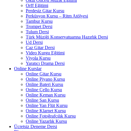
Okul Öncesi Müzik Eğitimi
Orff Eğitimi
Perdesiz Gitar Kursu
Perküsyon Kursu – Ritm Atölyesi
Tambur Kursu
Trompet Dersi
Tulum Dersi
Türk Müziği Konservatuarına Hazırlık Dersi
Ud Dersi
Caz Gitar Dersi
Video Kurgu Eğitimi
Viyola Kursu
Yaratıcı Drama Dersi
Online Kurslar
Online Gitar Kursu
Online Piyano Kursu
Online Bateri Kursu
Online Çello Kursu
Online Keman Kursu
Online Şan Kursu
Online Yan Flüt Kursu
Online Klarnet Kursu
Online Fotoğrafçılık Kursu
Online Yazarlık Kursu
Ücretsiz Deneme Dersi