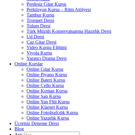
Perdesiz Gitar Kursu
Perküsyon Kursu – Ritm Atölyesi
Tambur Kursu
Trompet Dersi
Tulum Dersi
Türk Müziği Konservatuarına Hazırlık Dersi
Ud Dersi
Caz Gitar Dersi
Video Kurgu Eğitimi
Viyola Kursu
Yaratıcı Drama Dersi
Online Kurslar
Online Gitar Kursu
Online Piyano Kursu
Online Bateri Kursu
Online Çello Kursu
Online Keman Kursu
Online Şan Kursu
Online Yan Flüt Kursu
Online Klarnet Kursu
Online Fotoğrafçılık Kursu
Online Yazarlık Kursu
Ücretsiz Deneme Dersi
Blog
Ara: