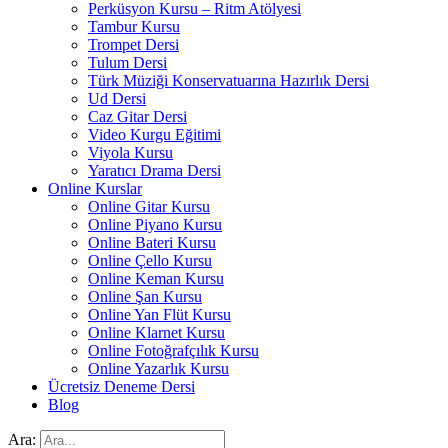
Perküsyon Kursu – Ritm Atölyesi
Tambur Kursu
Trompet Dersi
Tulum Dersi
Türk Müziği Konservatuarına Hazırlık Dersi
Ud Dersi
Caz Gitar Dersi
Video Kurgu Eğitimi
Viyola Kursu
Yaratıcı Drama Dersi
Online Kurslar
Online Gitar Kursu
Online Piyano Kursu
Online Bateri Kursu
Online Çello Kursu
Online Keman Kursu
Online Şan Kursu
Online Yan Flüt Kursu
Online Klarnet Kursu
Online Fotoğrafçılık Kursu
Online Yazarlık Kursu
Ücretsiz Deneme Dersi
Blog
Ara: