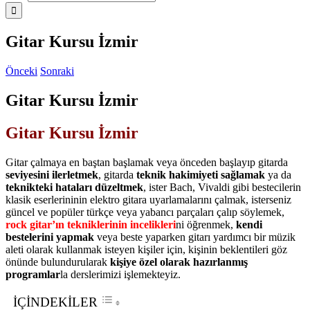
Gitar Kursu İzmir
Önceki
Sonraki
Gitar Kursu İzmir
Gitar Kursu İzmir
Gitar çalmaya en baştan başlamak veya önceden başlayıp gitarda
seviyesini ilerletmek
, gitarda
teknik hakimiyeti sağlamak
ya da
teknikteki hataları düzeltmek
, ister Bach, Vivaldi gibi bestecilerin
klasik eserlerininin elektro gitara uyarlamalarını çalmak, isterseniz
güncel ve popüler türkçe veya yabancı parçaları çalıp söylemek,
rock gitar’ın tekniklerinin incelikleri
ni öğrenmek,
kendi
bestelerini yapmak
veya beste yaparken gitarı yardımcı bir müzik
aleti olarak kullanmak isteyen kişiler için, kişinin beklentileri göz
önünde bulundurularak
kişiye özel olarak hazırlanmış
programlar
la derslerimizi işlemekteyiz.
İÇİNDEKİLER