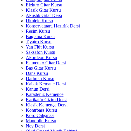
Elektro Gitar Kursu
Klasik Gitar Kursu
Akustik Gitar Dersi
Ukulele Kursu
Konservatuara Hazırlık Dersi
Resim Kursu
Bağlama Kursu
Tiyatro Kursu
Yan Flüt Kursu
Saksafon Kursu
Akordeon Kursu
Flamenko Gitar Dersi
Bas Gitar Kursu
Dans Kursu
Darbuka Kursu
Kabak Kemane Dersi
Kanun Dersi
Karadeniz Kemençe
Karikatür Çizim Dersi
Klasik Kemençe Dersi
Kontrbass Kursu
Koro Çalışması
Mandolin Kursu
Ney Dersi