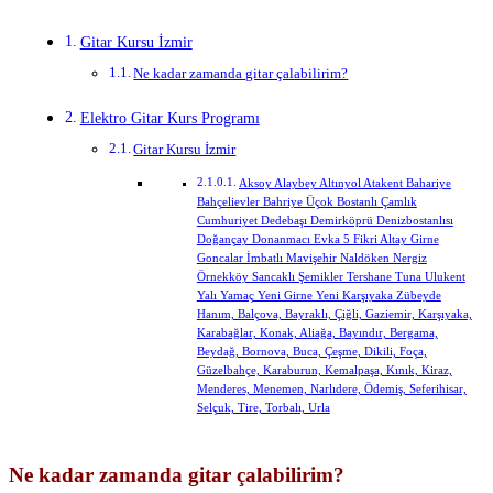
Gitar Kursu İzmir
Ne kadar zamanda gitar çalabilirim?
Elektro Gitar Kurs Programı
Gitar Kursu İzmir
Aksoy Alaybey Altınyol Atakent Bahariye
Bahçelievler Bahriye Üçok Bostanlı Çamlık
Cumhuriyet Dedebaşı Demirköprü Denizbostanlısı
Doğançay Donanmacı Evka 5 Fikri Altay Girne
Goncalar İmbatlı Mavişehir Naldöken Nergiz
Örnekköy Sancaklı Şemikler Tershane Tuna Ulukent
Yalı Yamaç Yeni Girne Yeni Karşıyaka Zübeyde
Hanım, Balçova, Bayraklı, Çiğli, Gaziemir, Karşıyaka,
Karabağlar, Konak, Aliağa, Bayındır, Bergama,
Beydağ, Bornova, Buca, Çeşme, Dikili, Foça,
Güzelbahçe, Karaburun, Kemalpaşa, Kınık, Kiraz,
Menderes, Menemen, Narlıdere, Ödemiş, Seferihisar,
Selçuk, Tire, Torbalı, Urla
Ne kadar zamanda gitar çalabilirim?