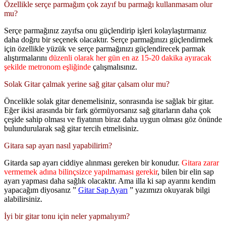
Özellikle serçe parmağım çok zayıf bu parmağı kullanmasam olur
mu?
Serçe parmağınız zayıfsa onu güçlendirip işleri kolaylaştırmanız
daha doğru bir seçenek olacaktır. Serçe parmağınızı güçlendirmek
için özellikle yüzük ve serçe parmağınızı güçlendirecek parmak
alıştırmalarını
düzenli olarak her gün en az 15-20 dakika ayıracak
şekilde metronom eşliğinde
çalışmalısınız.
Solak Gitar çalmak yerine sağ gitar çalsam olur mu?
Öncelikle solak gitar denemelisiniz, sonrasında ise sağlak bir gitar.
Eğer ikisi arasında bir fark görmüyorsanız sağ gitarların daha çok
çeşide sahip olması ve fiyatının biraz daha uygun olması göz önünde
bulundurularak sağ gitar tercih etmelisiniz.
Gitara sap ayarı nasıl yapabilirim?
Gitarda sap ayarı ciddiye alınması gereken bir konudur.
Gitara zarar
vermemek adına bilinçsizce yapılmaması gerekir
, bilen bir elin sap
ayarı yapması daha sağlık olacaktır. Ama illa ki sap ayarını kendim
yapacağım diyosanız ”
Gitar Sap Ayarı
” yazımızı okuyarak bilgi
alabilirsiniz.
İyi bir gitar tonu için neler yapmalıyım?