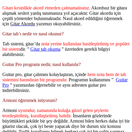
Gitarı kesinlikle akord etmeden çalmamalısınız.
Akordsuz bir gitara
alışmak sesleri yanlış tanımanıza yol açacaktır. Gitar akordu için
çeşitli yöntemler bulunmaktadır. Nasıl akord edildiğini öğrenmek
için
Gitar Akordu
yazımızı okuyabilirsiniz.
Gitar tab’ı nedir ve nasıl okunur?
Tab sistemi, gitar’da
nota yerine kullanılan basitleştirilmiş ve popüler
bir sistem
dir. ”
Gitar tab okuma
” üzerinden gerekli bilgiyi
alabilirsiniz.
Guitar Pro programı nedir, nasıl kullanılır?
Guitar pro, gitar çalımını kolaylaştıran, içinde
hem nota hem de tab
sistemini barındıran bir programdır.
Programın kullanımını ”
Guitar
Pro
” yazımızdan öğrenebilir ve aynı adresten guitar pro
indirebilirsiniz.
Armoni öğrenmek istiyorum?
Armoni
uyumdur, zamanında kulağa güzel gelen şeylerin
teorileştirilmiş, kurallaştırılmış halidir.
İnsanların gözlerinde
büyüttükleri şekilde bir şey değildir. Armoni bilen herkes daha iyi bir
gitarist olacak, çok iyi beste yapacak diye bir durum söz konusu
değildir. Trafik kurallarını bilmek herkesi çok iyi bir şoför yapmaz,