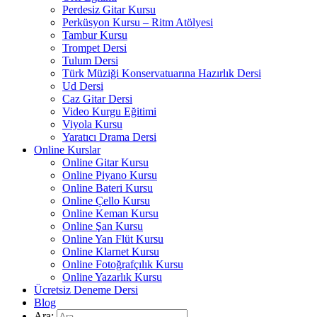
Perdesiz Gitar Kursu
Perküsyon Kursu – Ritm Atölyesi
Tambur Kursu
Trompet Dersi
Tulum Dersi
Türk Müziği Konservatuarına Hazırlık Dersi
Ud Dersi
Caz Gitar Dersi
Video Kurgu Eğitimi
Viyola Kursu
Yaratıcı Drama Dersi
Online Kurslar
Online Gitar Kursu
Online Piyano Kursu
Online Bateri Kursu
Online Çello Kursu
Online Keman Kursu
Online Şan Kursu
Online Yan Flüt Kursu
Online Klarnet Kursu
Online Fotoğrafçılık Kursu
Online Yazarlık Kursu
Ücretsiz Deneme Dersi
Blog
Ara: