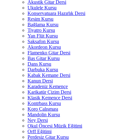
Akustik Gitar Dersi
Ukulele Kursu
Konservatuara Hazırlık Dersi
Resim Kursu
Bağlama Kursu
Tiyatro Kursu
Yan Flüt Kursu
Saksafon Kursu
Akordeon Kursu
Flamenko Gitar Dersi
Bas Gitar Kursu
Dans Kursu
Darbuka Kursu
Kabak Kemane Dersi
Kanun Dersi
Karadeniz Kemençe
Karikatür Çizim Dersi
Klasik Kemençe Dersi
Kontrbass Kursu
Koro Çalışması
Mandolin Kursu
Ney Dersi
Okul Öncesi Müzik Eğitimi
Orff Eğitimi
Perdesiz Gitar Kursu