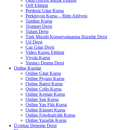
Okul Öncesi Müzik Eğitimi
Orff Eğitimi
Perdesiz Gitar Kursu
Perküsyon Kursu – Ritm Atölyesi
Tambur Kursu
Trompet Dersi
Tulum Dersi
Türk Müziği Konservatuarına Hazırlık Dersi
Ud Dersi
Caz Gitar Dersi
Video Kurgu Eğitimi
Viyola Kursu
Yaratıcı Drama Dersi
Online Kurslar
Online Gitar Kursu
Online Piyano Kursu
Online Bateri Kursu
Online Çello Kursu
Online Keman Kursu
Online Şan Kursu
Online Yan Flüt Kursu
Online Klarnet Kursu
Online Fotoğrafçılık Kursu
Online Yazarlık Kursu
Ücretsiz Deneme Dersi