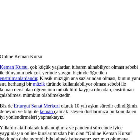
Online Keman Kursu
Keman Kursu
, çok küçük yaşlardan itibaren alınabiliyor olması sebebi
ile dünyanın pek çok yerinde yaygın biçimde öğretilen
enstrümanlardandır
. Klasik müziğin ana sazlarından olması, bunun yan
sıra herhangi bir
müzik
türünde kullanılabiliyor olması sebebi ile
keman dersi alan öğrencinin müzik türü kaygısı olmadan, enstrüman
çalabilmesi mümkün olabilmektedir.
Biz de
Erturgut Sanat Merkezi
olarak 10 yılı aşkın süredir edindiğimiz
deneyim ve bilgi ile
keman
çalmak isteyen dostlarımıza bu konuda en
iyi yönlendirmeleri yapmaktayız.
Yıllardır aktif olarak kullandığımız ve pandemi sürecinde iyice
yaygınlaşan online kurslarımızdan biri olan “Online Keman Kursu”
hakkında daha ayrıntılı bilgi almak istiyorsanız yazımızı okumaya