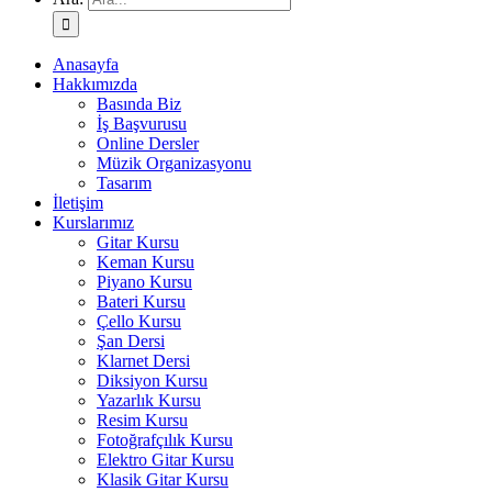
Anasayfa
Hakkımızda
Basında Biz
İş Başvurusu
Online Dersler
Müzik Organizasyonu
Tasarım
İletişim
Kurslarımız
Gitar Kursu
Keman Kursu
Piyano Kursu
Bateri Kursu
Çello Kursu
Şan Dersi
Klarnet Dersi
Diksiyon Kursu
Yazarlık Kursu
Resim Kursu
Fotoğrafçılık Kursu
Elektro Gitar Kursu
Klasik Gitar Kursu