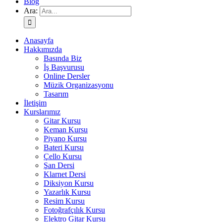
Blog
Ara:
Anasayfa
Hakkımızda
Basında Biz
İş Başvurusu
Online Dersler
Müzik Organizasyonu
Tasarım
İletişim
Kurslarımız
Gitar Kursu
Keman Kursu
Piyano Kursu
Bateri Kursu
Çello Kursu
Şan Dersi
Klarnet Dersi
Diksiyon Kursu
Yazarlık Kursu
Resim Kursu
Fotoğrafçılık Kursu
Elektro Gitar Kursu