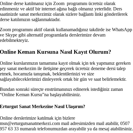
Online derse katılmanız için Zoom programını ücretsiz olarak
edinmeniz ve aktif bir internet ağına bağlı olmanız yeterlidir. Ders
saatinizde sanat merkezimiz olarak sizlere bağlantı linki gönderilerek
derse katılımızın sağlanmaktadır.
Zoom programını aktif olarak kullanamadığınız takdirde ise WhatsApp
ve Skype gibi alternatif programlarla derslerimize devam
edebilmekteyiz.
Online Keman Kursuna Nasıl Kayıt Olurum?
Online kurslarımızın tamamına kayıt olmak için tek yapmanız gereken
şey sanat merkezim ile iletişime geçerek ücretsiz deneme dersi talep
etmek, hocamızla tanışmak, beklentilerinizi ve size
sağlayabileceklerimizi dinleyerek ortak bir gün ve saat belirlemektir.
Bundan sonraki süreçte enstrümanınızı edinerek istediğiniz zaman
“Online Keman Kursu”na başlayabilirsiniz.
Erturgut Sanat Merkezine Nasıl Ulaşırım?
Online derslerimize katılmak için bizlere
msn@erturgutsanatmerkezi.com mail adresimizden mail atabilir, 0507
957 63 33 numaralı telefonumuzdan arayabilir ya da mesaj atabilirsiniz