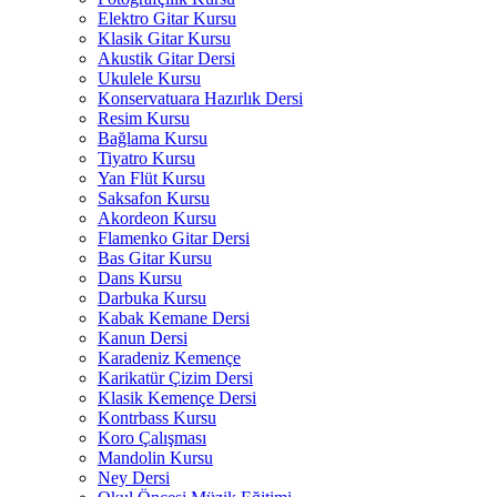
Elektro Gitar Kursu
Klasik Gitar Kursu
Akustik Gitar Dersi
Ukulele Kursu
Konservatuara Hazırlık Dersi
Resim Kursu
Bağlama Kursu
Tiyatro Kursu
Yan Flüt Kursu
Saksafon Kursu
Akordeon Kursu
Flamenko Gitar Dersi
Bas Gitar Kursu
Dans Kursu
Darbuka Kursu
Kabak Kemane Dersi
Kanun Dersi
Karadeniz Kemençe
Karikatür Çizim Dersi
Klasik Kemençe Dersi
Kontrbass Kursu
Koro Çalışması
Mandolin Kursu
Ney Dersi