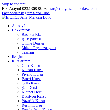
Skip to content
Bizi Arayın! 0232 368 88 08
|
msn@erturgutsanatmerkezi.com
Facebook
Instagram
X
YouTube
Anasayfa
Hakkımızda
Basında Biz
İş Başvurusu
Online Dersler
Müzik Organizasyonu
Tasarım
İletişim
Kurslarımız
Gitar Kursu
Keman Kursu
Piyano Kursu
Bateri Kursu
Çello Kursu
Şan Dersi
Klarnet Dersi
Diksiyon Kursu
Yazarlık Kursu
Resim Kursu
Fotoğrafçılık Kursu