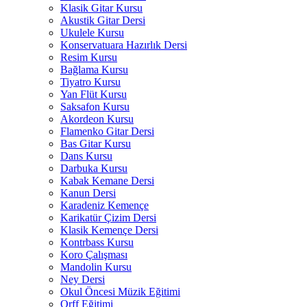
Klasik Gitar Kursu
Akustik Gitar Dersi
Ukulele Kursu
Konservatuara Hazırlık Dersi
Resim Kursu
Bağlama Kursu
Tiyatro Kursu
Yan Flüt Kursu
Saksafon Kursu
Akordeon Kursu
Flamenko Gitar Dersi
Bas Gitar Kursu
Dans Kursu
Darbuka Kursu
Kabak Kemane Dersi
Kanun Dersi
Karadeniz Kemençe
Karikatür Çizim Dersi
Klasik Kemençe Dersi
Kontrbass Kursu
Koro Çalışması
Mandolin Kursu
Ney Dersi
Okul Öncesi Müzik Eğitimi
Orff Eğitimi