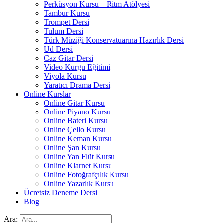
Perküsyon Kursu – Ritm Atölyesi
Tambur Kursu
Trompet Dersi
Tulum Dersi
Türk Müziği Konservatuarına Hazırlık Dersi
Ud Dersi
Caz Gitar Dersi
Video Kurgu Eğitimi
Viyola Kursu
Yaratıcı Drama Dersi
Online Kurslar
Online Gitar Kursu
Online Piyano Kursu
Online Bateri Kursu
Online Çello Kursu
Online Keman Kursu
Online Şan Kursu
Online Yan Flüt Kursu
Online Klarnet Kursu
Online Fotoğrafçılık Kursu
Online Yazarlık Kursu
Ücretsiz Deneme Dersi
Blog
Ara: