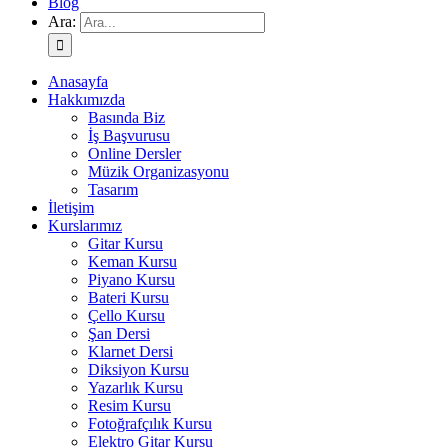
Blog
Ara:
Anasayfa
Hakkımızda
Basında Biz
İş Başvurusu
Online Dersler
Müzik Organizasyonu
Tasarım
İletişim
Kurslarımız
Gitar Kursu
Keman Kursu
Piyano Kursu
Bateri Kursu
Çello Kursu
Şan Dersi
Klarnet Dersi
Diksiyon Kursu
Yazarlık Kursu
Resim Kursu
Fotoğrafçılık Kursu
Elektro Gitar Kursu