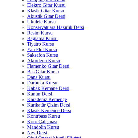
Elektro Gitar Kursu
Klasik Gitar Kursu
Akustik Gitar Dersi
Ukulele Kursu
Konservatuara Hazırlık Dersi
Resim Kursu
Bağlama Kursu
Tiyatro Kursu
Yan Flüt Kursu
Saksafon Kursu
Akordeon Kursu
Flamenko Gitar Dersi
Bas Gitar Kursu
Dans Kursu
Darbuka Kursu
Kabak Kemane Dersi
Kanun Dersi
Karadeniz Kemençe
Karikatür Çizim Dersi
Klasik Kemençe Dersi
Kontrbass Kursu
Koro Çalışması
Mandolin Kursu
Ney Dersi