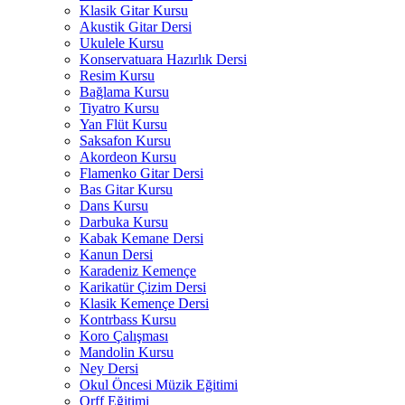
Klasik Gitar Kursu
Akustik Gitar Dersi
Ukulele Kursu
Konservatuara Hazırlık Dersi
Resim Kursu
Bağlama Kursu
Tiyatro Kursu
Yan Flüt Kursu
Saksafon Kursu
Akordeon Kursu
Flamenko Gitar Dersi
Bas Gitar Kursu
Dans Kursu
Darbuka Kursu
Kabak Kemane Dersi
Kanun Dersi
Karadeniz Kemençe
Karikatür Çizim Dersi
Klasik Kemençe Dersi
Kontrbass Kursu
Koro Çalışması
Mandolin Kursu
Ney Dersi
Okul Öncesi Müzik Eğitimi
Orff Eğitimi