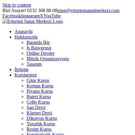
Skip to content
Bizi Arayın! 0232 368 88 08
|
msn@erturgutsanatmerkezi.com
Facebook
Instagram
X
YouTube
Anasayfa
Hakkımızda
Basında Biz
İş Başvurusu
Online Dersler
Müzik Organizasyonu
Tasarım
İletişim
Kurslarımız
Gitar Kursu
Keman Kursu
Piyano Kursu
Bateri Kursu
Çello Kursu
Şan Dersi
Klarnet Dersi
Diksiyon Kursu
Yazarlık Kursu
Resim Kursu
Fotoğrafçılık Kursu