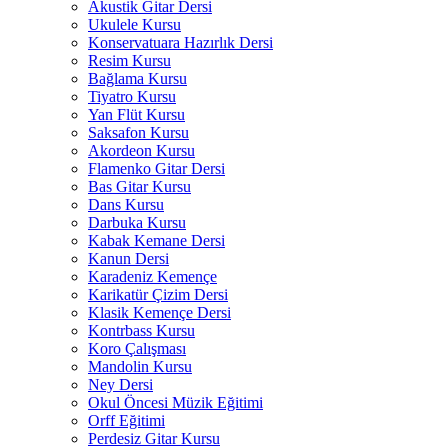
Akustik Gitar Dersi
Ukulele Kursu
Konservatuara Hazırlık Dersi
Resim Kursu
Bağlama Kursu
Tiyatro Kursu
Yan Flüt Kursu
Saksafon Kursu
Akordeon Kursu
Flamenko Gitar Dersi
Bas Gitar Kursu
Dans Kursu
Darbuka Kursu
Kabak Kemane Dersi
Kanun Dersi
Karadeniz Kemençe
Karikatür Çizim Dersi
Klasik Kemençe Dersi
Kontrbass Kursu
Koro Çalışması
Mandolin Kursu
Ney Dersi
Okul Öncesi Müzik Eğitimi
Orff Eğitimi
Perdesiz Gitar Kursu