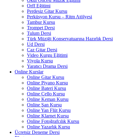
Okul Öncesi Müzik Eğitimi
Orff Eğitimi
Perdesiz Gitar Kursu
Perküsyon Kursu – Ritm Atölyesi
Tambur Kursu
Trompet Dersi
Tulum Dersi
Türk Müziği Konservatuarına Hazırlık Dersi
Ud Dersi
Caz Gitar Dersi
Video Kurgu Eğitimi
Viyola Kursu
Yaratıcı Drama Dersi
Online Kurslar
Online Gitar Kursu
Online Piyano Kursu
Online Bateri Kursu
Online Çello Kursu
Online Keman Kursu
Online Şan Kursu
Online Yan Flüt Kursu
Online Klarnet Kursu
Online Fotoğrafçılık Kursu
Online Yazarlık Kursu
Ücretsiz Deneme Dersi