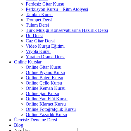
Perdesiz Gitar Kursu
Perküsyon Kursu – Ritm Atölyesi
Tambur Kursu
Trompet Dersi
Tulum Dersi
Türk Müziği Konservatuarına Hazırlık Dersi
Ud Dersi
Caz Gitar Dersi
Video Kurgu Eğitimi
Viyola Kursu
Yaratıcı Drama Dersi
Online Kurslar
Online Gitar Kursu
Online Piyano Kursu
Online Bateri Kursu
Online Çello Kursu
Online Keman Kursu
Online Şan Kursu
Online Yan Flüt Kursu
Online Klarnet Kursu
Online Fotoğrafçılık Kursu
Online Yazarlık Kursu
Ücretsiz Deneme Dersi
Blog
Ara: