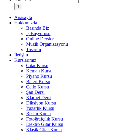
Anasayfa
Hakkımızda
Basında Biz
İş Başvurusu
Online Dersler
Müzik Organizasyonu
Tasarım
İletişim
Kurslarımız
Gitar Kursu
Keman Kursu
Piyano Kursu
Bateri Kursu
Çello Kursu
Şan Dersi
Klarnet Dersi
Diksiyon Kursu
Yazarlık Kursu
Resim Kursu
Fotoğrafçılık Kursu
Elektro Gitar Kursu
Klasik Gitar Kursu