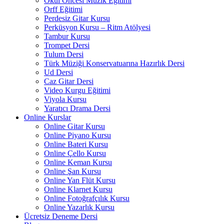
Okul Öncesi Müzik Eğitimi
Orff Eğitimi
Perdesiz Gitar Kursu
Perküsyon Kursu – Ritm Atölyesi
Tambur Kursu
Trompet Dersi
Tulum Dersi
Türk Müziği Konservatuarına Hazırlık Dersi
Ud Dersi
Caz Gitar Dersi
Video Kurgu Eğitimi
Viyola Kursu
Yaratıcı Drama Dersi
Online Kurslar
Online Gitar Kursu
Online Piyano Kursu
Online Bateri Kursu
Online Çello Kursu
Online Keman Kursu
Online Şan Kursu
Online Yan Flüt Kursu
Online Klarnet Kursu
Online Fotoğrafçılık Kursu
Online Yazarlık Kursu
Ücretsiz Deneme Dersi