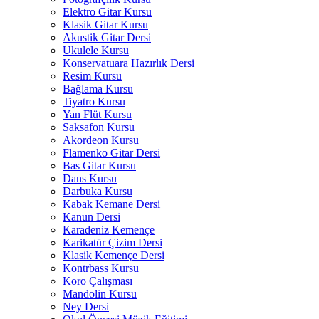
Elektro Gitar Kursu
Klasik Gitar Kursu
Akustik Gitar Dersi
Ukulele Kursu
Konservatuara Hazırlık Dersi
Resim Kursu
Bağlama Kursu
Tiyatro Kursu
Yan Flüt Kursu
Saksafon Kursu
Akordeon Kursu
Flamenko Gitar Dersi
Bas Gitar Kursu
Dans Kursu
Darbuka Kursu
Kabak Kemane Dersi
Kanun Dersi
Karadeniz Kemençe
Karikatür Çizim Dersi
Klasik Kemençe Dersi
Kontrbass Kursu
Koro Çalışması
Mandolin Kursu
Ney Dersi