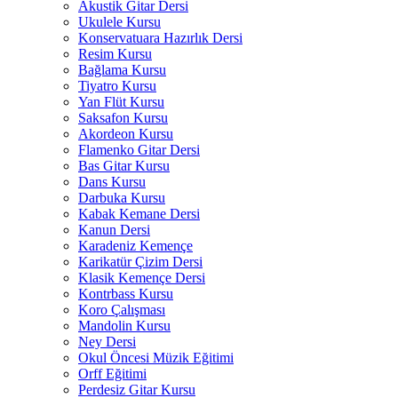
Akustik Gitar Dersi
Ukulele Kursu
Konservatuara Hazırlık Dersi
Resim Kursu
Bağlama Kursu
Tiyatro Kursu
Yan Flüt Kursu
Saksafon Kursu
Akordeon Kursu
Flamenko Gitar Dersi
Bas Gitar Kursu
Dans Kursu
Darbuka Kursu
Kabak Kemane Dersi
Kanun Dersi
Karadeniz Kemençe
Karikatür Çizim Dersi
Klasik Kemençe Dersi
Kontrbass Kursu
Koro Çalışması
Mandolin Kursu
Ney Dersi
Okul Öncesi Müzik Eğitimi
Orff Eğitimi
Perdesiz Gitar Kursu