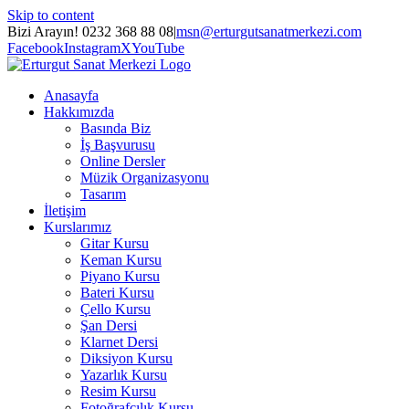
Skip to content
Bizi Arayın! 0232 368 88 08
|
msn@erturgutsanatmerkezi.com
Facebook
Instagram
X
YouTube
Anasayfa
Hakkımızda
Basında Biz
İş Başvurusu
Online Dersler
Müzik Organizasyonu
Tasarım
İletişim
Kurslarımız
Gitar Kursu
Keman Kursu
Piyano Kursu
Bateri Kursu
Çello Kursu
Şan Dersi
Klarnet Dersi
Diksiyon Kursu
Yazarlık Kursu
Resim Kursu
Fotoğrafçılık Kursu