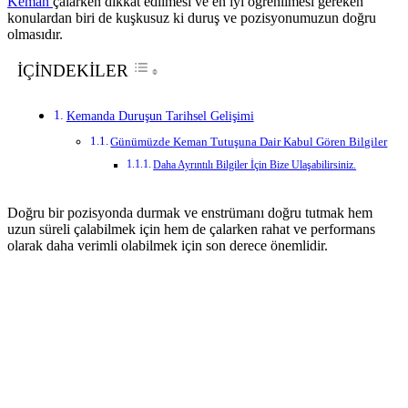
Keman
çalarken dikkat edilmesi ve en iyi öğrenilmesi gereken
konulardan biri de kuşkusuz ki duruş ve pozisyonumuzun doğru
olmasıdır.
İÇİNDEKİLER
Kemanda Duruşun Tarihsel Gelişimi
Günümüzde Keman Tutuşuna Dair Kabul Gören Bilgiler
Daha Ayrıntılı Bilgiler İçin Bize Ulaşabilirsiniz.
Doğru bir pozisyonda durmak ve enstrümanı doğru tutmak hem
uzun süreli çalabilmek için hem de çalarken rahat ve performans
olarak daha verimli olabilmek için son derece önemlidir.