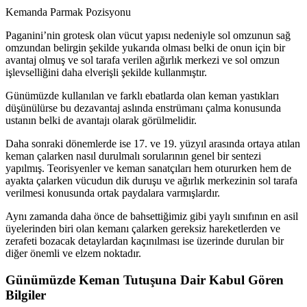
Kemanda Parmak Pozisyonu
Paganini’nin grotesk olan vücut yapısı nedeniyle sol omzunun sağ
omzundan belirgin şekilde yukarıda olması belki de onun için bir
avantaj olmuş ve sol tarafa verilen ağırlık merkezi ve sol omzun
işlevselliğini daha elverişli şekilde kullanmıştır.
Günümüzde kullanılan ve farklı ebatlarda olan keman yastıkları
düşünülürse bu dezavantaj aslında enstrümanı çalma konusunda
ustanın belki de avantajı olarak görülmelidir.
Daha sonraki dönemlerde ise 17. ve 19. yüzyıl arasında ortaya atılan
keman çalarken nasıl durulmalı sorularının genel bir sentezi
yapılmış. Teorisyenler ve keman sanatçıları hem otururken hem de
ayakta çalarken vücudun dik duruşu ve ağırlık merkezinin sol tarafa
verilmesi konusunda ortak paydalara varmışlardır.
Aynı zamanda daha önce de bahsettiğimiz gibi yaylı sınıfının en asil
üyelerinden biri olan kemanı çalarken gereksiz hareketlerden ve
zerafeti bozacak detaylardan kaçınılması ise üzerinde durulan bir
diğer önemli ve elzem noktadır.
Günümüzde Keman Tutuşuna Dair Kabul Gören
Bilgiler