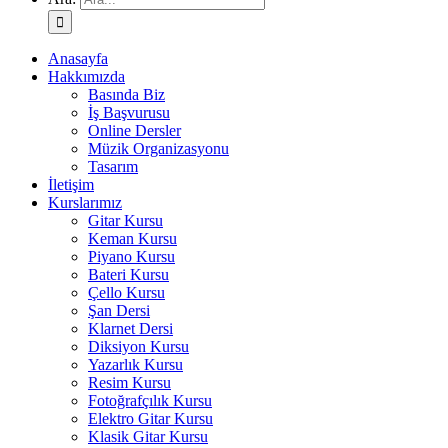
Anasayfa
Hakkımızda
Basında Biz
İş Başvurusu
Online Dersler
Müzik Organizasyonu
Tasarım
İletişim
Kurslarımız
Gitar Kursu
Keman Kursu
Piyano Kursu
Bateri Kursu
Çello Kursu
Şan Dersi
Klarnet Dersi
Diksiyon Kursu
Yazarlık Kursu
Resim Kursu
Fotoğrafçılık Kursu
Elektro Gitar Kursu
Klasik Gitar Kursu