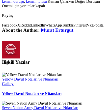
keman duruşu
,
keman tutuşu
|
Keman Çalarken Doğru Duruşun
Önemi için
yorumlar kapalı
Paylaş
Facebook
X
Reddit
LinkedIn
WhatsApp
Tumblr
Pinterest
Vk
E-posta
About the Author:
Murat Erturgut
İlişkili Yazılar
Yellow Davul Notaları ve Nüansları
Gallery
Yellow Davul Notaları ve Nüansları
Seven Nation Army Davul Notaları ve Nüansları