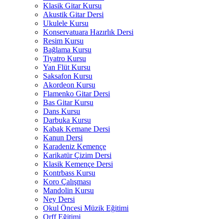
Klasik Gitar Kursu
Akustik Gitar Dersi
Ukulele Kursu
Konservatuara Hazırlık Dersi
Resim Kursu
Bağlama Kursu
Tiyatro Kursu
Yan Flüt Kursu
Saksafon Kursu
Akordeon Kursu
Flamenko Gitar Dersi
Bas Gitar Kursu
Dans Kursu
Darbuka Kursu
Kabak Kemane Dersi
Kanun Dersi
Karadeniz Kemençe
Karikatür Çizim Dersi
Klasik Kemençe Dersi
Kontrbass Kursu
Koro Çalışması
Mandolin Kursu
Ney Dersi
Okul Öncesi Müzik Eğitimi
Orff Eğitimi