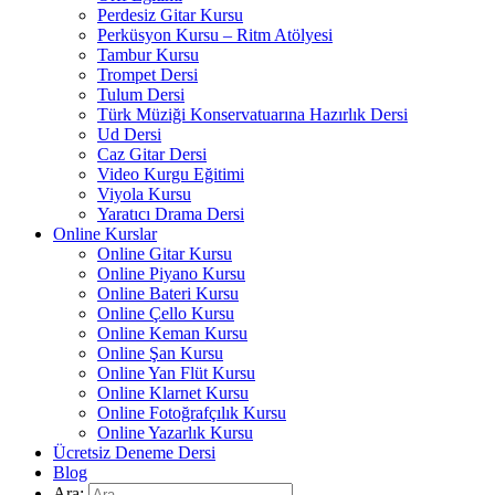
Perdesiz Gitar Kursu
Perküsyon Kursu – Ritm Atölyesi
Tambur Kursu
Trompet Dersi
Tulum Dersi
Türk Müziği Konservatuarına Hazırlık Dersi
Ud Dersi
Caz Gitar Dersi
Video Kurgu Eğitimi
Viyola Kursu
Yaratıcı Drama Dersi
Online Kurslar
Online Gitar Kursu
Online Piyano Kursu
Online Bateri Kursu
Online Çello Kursu
Online Keman Kursu
Online Şan Kursu
Online Yan Flüt Kursu
Online Klarnet Kursu
Online Fotoğrafçılık Kursu
Online Yazarlık Kursu
Ücretsiz Deneme Dersi
Blog
Ara: