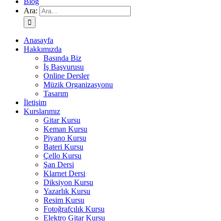
Blog
Ara:
Anasayfa
Hakkımızda
Basında Biz
İş Başvurusu
Online Dersler
Müzik Organizasyonu
Tasarım
İletişim
Kurslarımız
Gitar Kursu
Keman Kursu
Piyano Kursu
Bateri Kursu
Çello Kursu
Şan Dersi
Klarnet Dersi
Diksiyon Kursu
Yazarlık Kursu
Resim Kursu
Fotoğrafçılık Kursu
Elektro Gitar Kursu