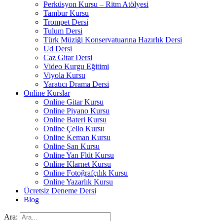
Perküsyon Kursu – Ritm Atölyesi
Tambur Kursu
Trompet Dersi
Tulum Dersi
Türk Müziği Konservatuarına Hazırlık Dersi
Ud Dersi
Caz Gitar Dersi
Video Kurgu Eğitimi
Viyola Kursu
Yaratıcı Drama Dersi
Online Kurslar
Online Gitar Kursu
Online Piyano Kursu
Online Bateri Kursu
Online Çello Kursu
Online Keman Kursu
Online Şan Kursu
Online Yan Flüt Kursu
Online Klarnet Kursu
Online Fotoğrafçılık Kursu
Online Yazarlık Kursu
Ücretsiz Deneme Dersi
Blog
Ara: