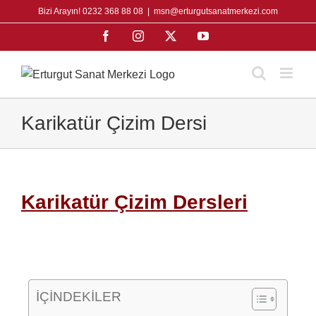
Skip
Bizi Arayın! 0232 368 88 08
|
msn@erturgutsanatmerkezi.com
to
Facebook
Instagram
X
YouTube
content
Karikatür Çizim Dersi
Karikatür Çizim Dersleri
İÇİNDEKİLER